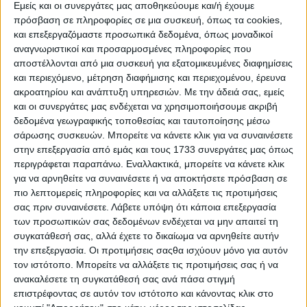
Εμείς και οι συνεργάτες μας αποθηκεύουμε και/ή έχουμε
θέµα της ορθής διαχείρισης του συστήµατος διαχείρισης
πρόσβαση σε πληροφορίες σε μια συσκευή, όπως τα cookies,
των κοινοτικών ενισχύσεων, αλλά αντιθέτως παρατείνουν
και επεξεργαζόμαστε προσωπικά δεδομένα, όπως μοναδικοί
τις πρωτοφανείς απάτες που έχουν γίνει σε βάρος των
αναγνωριστικοί και προσαρμοσμένες πληροφορίες που
πραγµατικών παραγωγών.
αποστέλλονται από μια συσκευή για εξατομικευμένες διαφημίσεις
και περιεχόμενο, μέτρηση διαφήμισης και περιεχομένου, έρευνα
Χαρακτηριστική είναι η υπόθεση των 9,6 εκατ.
στρεµµάτων βοσκοτόπων, τα οποία, ενώ θα µπορούσαν να
ακροατηρίου και ανάπτυξη υπηρεσιών.
Με την άδειά σας, εμείς
µπουν µε µεθοδικό και διαφανή τρόπο στο σύστηµα
και οι συνεργάτες μας ενδέχεται να χρησιμοποιήσουμε ακριβή
ενισχύσεων, µοιράζονται όπως – όπως σε επιτήδειους και
δεδομένα γεωγραφικής τοποθεσίας και ταυτοποίησης μέσω
µυηµένους, οι περισσότεροι εκ των οποίων δεν έχουν
σάρωσης συσκευών. Μπορείτε να κάνετε κλικ για να συναινέσετε
καµιά σχέση µε το αγροτικό επάγγελµα. Ίσως δεν έχει
στην επεξεργασία από εμάς και τους 1733 συνεργάτες μας όπως
γίνει κατανοητή από όλους τους αγρότες η απάτη που έχει
περιγράφεται παραπάνω. Εναλλακτικά, μπορείτε να κάνετε κλικ
στηθεί την τελευταία τριετία και µοιράζει δηµόσια γη σε
για να αρνηθείτε να συναινέσετε ή να αποκτήσετε πρόσβαση σε
κοινοτικό χρήµα, σε ανθρώπους των διαδρόµων που
πιο λεπτομερείς πληροφορίες και να αλλάξετε τις προτιμήσεις
ουδέποτε άσκησαν αγροτική δραστηριότητα.
σας πριν συναινέσετε.
Λάβετε υπόψη ότι κάποια επεξεργασία
των προσωπικών σας δεδομένων ενδέχεται να μην απαιτεί τη
Πέραν όµως της υπόθεσης των βοσκοτόπων, η σαθρή
ηλεκτρονική βάση και ο µηχανισµός που έχει στηθεί γύρω
συγκατάθεσή σας, αλλά έχετε το δικαίωμα να αρνηθείτε αυτήν
από το ΟΣ∆Ε αλλοιώνουν το µείγµα αγροτικής πολιτικής
την επεξεργασία. Οι προτιμήσεις σαςθα ισχύουν μόνο για αυτόν
και επιφέρουν διαρκή φθορά στην αγροτική
τον ιστότοπο. Μπορείτε να αλλάξετε τις προτιμήσεις σας ή να
δραστηριότητα. ∆εν είναι τυχαίο ότι εδώ και µια πενταετία
ανακαλέσετε τη συγκατάθεσή σας ανά πάσα στιγμή
οι αγρότες στερούνται θεσµικής εκπροσώπησης, καθώς η
επιστρέφοντας σε αυτόν τον ιστότοπο και κάνοντας κλικ στο
συντεχνία του ΟΣ∆Ε κατάφερε κάποια στιγµή να