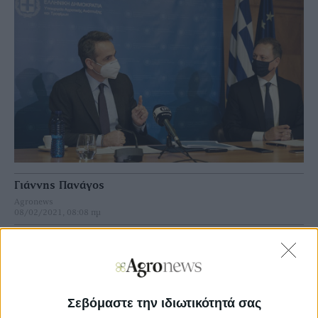
Γιάννης Πανάγος
Agronews
08/02/2021, 08:08 πμ
4
2
Την ίδια στιγµή, ολόκληρη η κυβέρνηση, µε τις
ακροβασίες του προέδρου του ΟΠΕΚΕΠΕ, Φάνη Παπά,
Σεβόμαστε την ιδιωτικότητά σας
δείχνει να εγκλωβίζεται σε περίεργες συναλλαγές και
συµβάσεις οι οποίες, όχι µόνο δεν λύνουν το τεράστιο