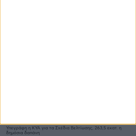
Θεσμικά
Από τις 28 Αυγούστου θα είναι
διαθέσιμη φέτος η Κάρτα του Αγρότη
Ροή Ειδήσεων
Ροή Ειδήσεων
Προγράμματα
Πληρωμές
Υπεγράφη η ΚΥΑ για τα Σχέδια Βελτίωσης, 263,5 εκατ. η
δημόσια δαπάνη