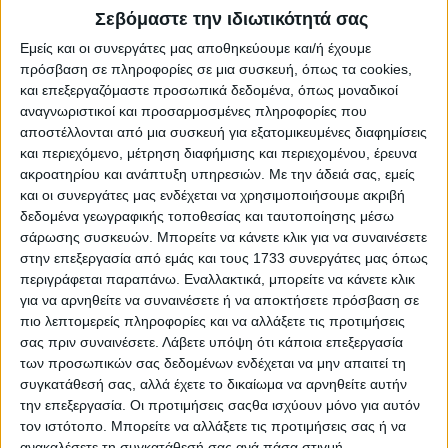
ανάλυση το φύλλο 996 της
Agrenda
Σεβόμαστε την ιδιωτικότητά σας
Εμείς και οι συνεργάτες μας αποθηκεύουμε και/ή έχουμε
πρόσβαση σε πληροφορίες σε μια συσκευή, όπως τα cookies,
και επεξεργαζόμαστε προσωπικά δεδομένα, όπως μοναδικοί
αναγνωριστικοί και προσαρμοσμένες πληροφορίες που
αποστέλλονται από μια συσκευή για εξατομικευμένες διαφημίσεις
και περιεχόμενο, μέτρηση διαφήμισης και περιεχομένου, έρευνα
ακροατηρίου και ανάπτυξη υπηρεσιών.
Με την άδειά σας, εμείς
και οι συνεργάτες μας ενδέχεται να χρησιμοποιήσουμε ακριβή
δεδομένα γεωγραφικής τοποθεσίας και ταυτοποίησης μέσω
σάρωσης συσκευών. Μπορείτε να κάνετε κλικ για να συναινέσετε
στην επεξεργασία από εμάς και τους 1733 συνεργάτες μας όπως
περιγράφεται παραπάνω. Εναλλακτικά, μπορείτε να κάνετε κλικ
για να αρνηθείτε να συναινέσετε ή να αποκτήσετε πρόσβαση σε
πιο λεπτομερείς πληροφορίες και να αλλάξετε τις προτιμήσεις
σας πριν συναινέσετε.
Λάβετε υπόψη ότι κάποια επεξεργασία
των προσωπικών σας δεδομένων ενδέχεται να μην απαιτεί τη
συγκατάθεσή σας, αλλά έχετε το δικαίωμα να αρνηθείτε αυτήν
την επεξεργασία. Οι προτιμήσεις σαςθα ισχύουν μόνο για αυτόν
Την απόφαση για νέο γύρο κινητοποιήσεων από την αρχή
τον ιστότοπο. Μπορείτε να αλλάξετε τις προτιμήσεις σας ή να
της νέας χρονιάς έλαβαν εκπρόσωποι αγροτών από 67
ανακαλέσετε τη συγκατάθεσή σας ανά πάσα στιγμή