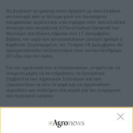
Να βγάλουν τα τρακτέρ στους δρόμους με πανελλαδικό
συντονισμό από το δεύτερο μισό του Ιανουαρίου
αποφάσισαν αγρότες και κτηνοτρόφοι στην πανελλαδική
σύσκεψη που συγκάλεσε η Πανελλαδική Επιτροπή των
Μπλόκων στη Νίκαια Λάρισας στις 15 Δεκεμβρίου.
Βέβαια, τον χορό των κινητοποιήσεων ανοίγει πρώιμα η
Καρδίτσα. Συγκεκριμένα, την Τετάρτη 18 Δεκεμβρίου θα
πραγματοποιηθεί συλλαλητήριο στον αυτοκινητόδρομο
Ε65 έξω από την πόλη.
Για την οργάνωση των κινητοποιήσεων, αναμένεται τις
επόμενες μέρες να συνεδριάσουν τα Διοικητικά
Συμβούλια των Αγροτικών Συλλόγων και των
Ομοσπονδιών σε όλη τη χώρα και να οργανωθούν
περιοδείες και συσκέψεις στα χωριά για την ενημέρωση
του αγροτικού κόσμου.
Ξεφυλλίστε και κατεβάστε σε υψηλή