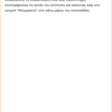
συλλόγους και 27 Ομοσπονδίες και εκπροσώπους
επιστρέφοντας σε αυτόν τον ιστότοπο και κάνοντας κλικ στο
φορέων από όλη την Ελλάδα – σύμφωνα με την ΕΡΤ- που
κουμπί "Απορρήτου" στο κάτω μέρος της ιστοσελίδας.
ταξίδεψαν στη Λάρισα στις 15 Δεκεμβρίου, προκειμένου
να μεταφέρουν την κατάσταση που επικρατεί στον
πρωτογενή τομέα στην περιοχή τους. Αγρότες και
κτηνοτρόφοι από τον Έβρο ως την Κέρκυρα και από την
Πελοπόννησο έως την Φλώρινα.
Όπως μεταφέρθηκε στην ευρεία σύσκεψη, το 2024 ίσως
να ήταν η καταστροφικότερη χρονιά για τις καλλιέργειες
καθώς η παραγωγή ήταν τόσο μικρή που σε κάποιες
περιπτώσεις έφτασε το 50% με 70% σε σύγκριση με τις
προηγούμενες χρονιάς, ως συνέπεια της κλιματικές
αλλαγής, των πλημμυρών και του παρατεταμένου
καύσωνα στη διάρκεια του καλοκαιριού. Επίσης, χιλιάδες
ζώα θανατώθηκαν εξαιτίας της πανώλης και της ευλογιάς,
ασθένειες που όπως τόνισαν οι εκπρόσωποι των αγροτών
σχετίζεται «με τις συνεχείς εισαγωγές ζώων από το
εξωτερικό και τους ελλιπείς ελέγχους στα σύνορα της
χώρας».