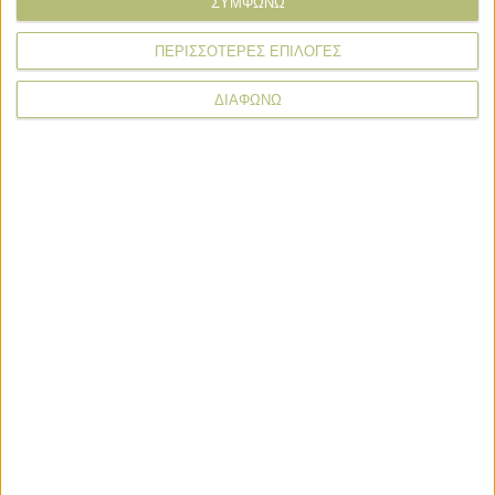
ΣΥΜΦΩΝΩ
ΠΕΡΙΣΣΟΤΕΡΕΣ ΕΠΙΛΟΓΕΣ
ΔΙΑΦΩΝΩ
Πληρωμή των συνδεδεμένων 2024 δίχως όρους και
προϋποθέσεις
Πρώτο μεταξύ των αιτημάτων που έθεσαν οι
συμμετέχοντες στην Πανελλαδική Σύσκεψη της Νίκαιας,
ήταν να πληρωθούν οι συνδεδεμένες ενισχύσεις, χωρίς
όρους και προϋποθέσεις, σε όλα τα προϊόντα που είχαν
χαμηλή παραγωγή και δεν καλύπτουν το πλαφόν, λόγω
καιρικών συνθηκών και ζωονόσων.