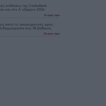
ές επιδόσεις της CrediaBank
σαν και στο Α΄εξάμηνο 2026
21 ώρες πριν
ις κατά τις απογευματινές ώρες,
ή θερμοκρασία έως 38 βαθμούς
22 ώρες πριν