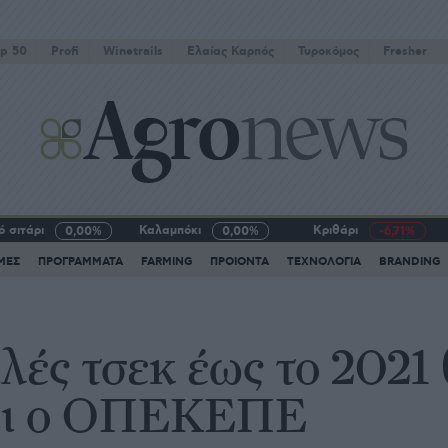
p 50
Profi
Winetrails
Eλαίας Καρπός
Τυροκόμος
Fresher
 σιτάρι
Καλαμπόκι
Κριθάρι
0,00%
0,00%
-6,71%
ΜΕΣ
ΠΡΟΓΡΑΜΜΑΤΑ
FARMING
ΠΡΟΙΟΝΤΑ
ΤΕΧΝΟΛΟΓΙΑ
BRANDING
λές τσεκ έως το 2021 
ει ο ΟΠΕΚΕΠΕ