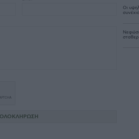
Οι υψηλ
συνέχι
Νεφώσε
σταθερ