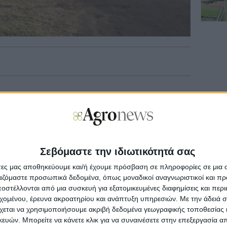
ργανισμός Πληρωμών, πίστωσε ποσό ύψους 2,8
ύσε παλιές οφειλές του έτους ενίσχυσης 2015.
 τα έτη 2016-2021. Αναλυτικά η απόφαση
Σεβόμαστε την ιδιωτικότητά σας
 αριθ. 73262/19-11-2024 απόφασης Προέδρου
άτες μας αποθηκεύουμε και/ή έχουμε πρόσβαση σε πληροφορίες σε μια
φορά στα έτη πληρωμής εκκρεμοτήτων καθώς
ργαζόμαστε προσωπικά δεδομένα, όπως μοναδικοί αναγνωριστικοί και 
ημα λειτουργίας της Επιτροπής, ως εξής: Έργο
στέλλονται από μια συσκευή για εξατομικευμένες διαφημίσεις και περ
η αξιολόγηση και επεξεργασία των δικαιωμάτων
εχομένου, έρευνα ακροατηρίου και ανάπτυξη υπηρεσιών.
Με την άδειά σα
ς δικαιούχων για την πληρωμή των
χεται να χρησιμοποιήσουμε ακριβή δεδομένα γεωγραφικής τοποθεσίας 
ερων ετών, 2015 – 2021, έως τις 30-06-2025.
ών. Μπορείτε να κάνετε κλικ για να συναινέσετε στην επεξεργασία απ