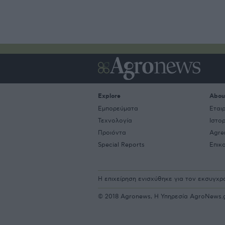
Explore
Abou
Εμπορεύματα
Εται
Τεχνολογία
Ιστο
Προιόντα
Agre
Special Reports
Επικ
Η επιχείρηση ενισχύθηκε για τον εκσυγχ
© 2018 Agronews, Η Υπηρεσία AgroNews.gr 