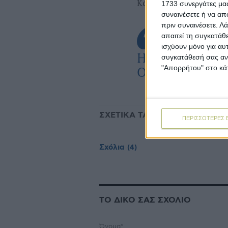
Κατά τα λοιπά ισχύει
1733 συνεργάτες μας
συναινέσετε ή να απ
πριν συναινέσετε.
Λά
απαιτεί τη συγκατάθ
ισχύουν μόνο για αυ
Η σχετική τρο
συγκατάθεσή σας ανά
"Απορρήτου" στο κάτ
ΟΠΕΚΕΠΕ είνα
ΣΧΕΤΙΚΑ TAGS
ΟΠΕΚΕΠΕ
β
ΠΕΡΙΣΣΟΤΕΡΕΣ 
Σχόλια
(4)
ΤΟ ΔΙΚΟ ΣΑΣ ΣΧΟΛΙΟ
Όνομα*