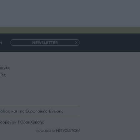
Η
e-
mail
ρομές
ίες
λλάδας και της Ευρωπαϊκής Ένωσης
εδομένων
|
Όροι Χρήσης