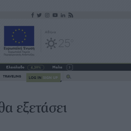
Αθήνα
25
o
Ελαιόλαδο
Μαλακό σιτάρι
Γάλα αγελαδινό
4,39%
-5,64%
Query
TRAVELING
LOG IN
SIGN UP
θα εξετάσει