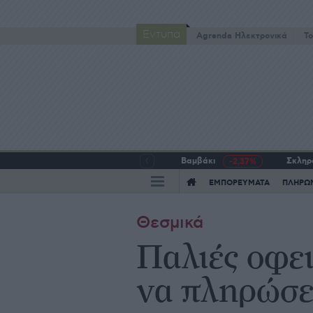
Έντυπα
Agrenda Ηλεκτρονικά
To
Βαμβάκι
Σκληρό
-2,37%
ΕΜΠΟΡΕΥΜΑΤΑ
ΠΛΗΡΩ
Θεσμικά
Παλιές οφει
να πληρώσ