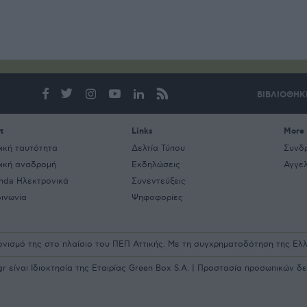
ΒΙΒΛΙΟΘΗΚ
t
Links
More
ρική ταυτότητα
Δελτία Τύπου
Συνδ
ρική αναδρομή
Εκδηλώσεις
Αγγελ
nda Ηλεκτρονικά
Συνεντεύξεις
οινωνία
Ψηφοφορίες
ρονισμό της στο πλαίσιο του ΠΕΠ Αττικής. Με τη συγχρηματοδότηση της Ε
είναι Ιδιοκτησία της Εταιρίας Green Box S.A. |
Προστασία προσωπικών δ