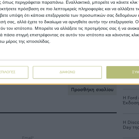
 η ανωτέρω απόφαση.
 όπως περιγράφεται παραπάνω. Εναλλακτικά, μπορείτε να κάνετε κλικ γ
οκτήσετε πρόσβαση σε πιο λεπτομερείς πληροφορίες και να αλλάξετε τι
βετε υπόψη ότι κάποια επεξεργασία των προσωπικών σας δεδομένων ε
εσή σας, αλλά έχετε το δικαίωμα να αρνηθείτε αυτήν την επεξεργασία. 
τόν τον ιστότοπο. Μπορείτε να αλλάξετε τις προτιμήσεις σας ή να ανακα
ποποιητική απόφαση του
 πάσα στιγμή επιστρέφοντας σε αυτόν τον ιστότοπο και κάνοντας κλι
ω μέρος της ιστοσελίδας.
ι διαθέσιμη
εδώ
.
Ροή
Ροή Ειδή
ασική ενίσχυση
πληρωμές αγροτών
ΕΠΙΛΟΓΕΣ
ΔΙΑΦΩΝΩ
ΣΥ
Στο πλ
παραχώ
Προσθήκη σχολίου
Η Ford
Έκδοση»
Η Disco
Day της
Email*