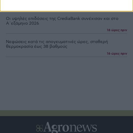
στο Κιλκίς
10 ώρες πριν
Οι υψηλές επιδόσεις της CrediaBank συνέχισαν και στο
Α΄εξάμηνο 2026
16 ώρες πριν
Νεφώσεις κατά τις απογευματινές ώρες, σταθερή
θερμοκρασία έως 38 βαθμούς
16 ώρες πριν