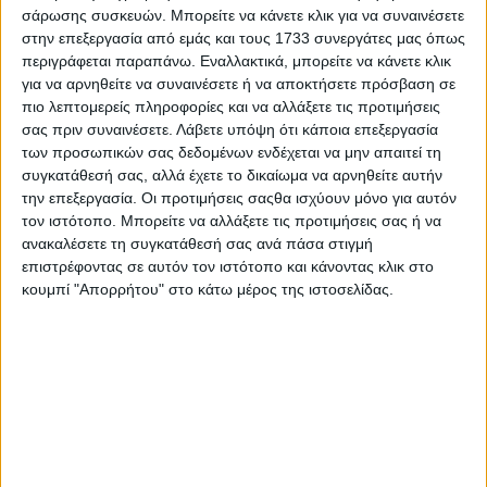
σάρωσης συσκευών. Μπορείτε να κάνετε κλικ για να συναινέσετε
στην επεξεργασία από εμάς και τους 1733 συνεργάτες μας όπως
περιγράφεται παραπάνω. Εναλλακτικά, μπορείτε να κάνετε κλικ
για να αρνηθείτε να συναινέσετε ή να αποκτήσετε πρόσβαση σε
πιο λεπτομερείς πληροφορίες και να αλλάξετε τις προτιμήσεις
σας πριν συναινέσετε.
Λάβετε υπόψη ότι κάποια επεξεργασία
των προσωπικών σας δεδομένων ενδέχεται να μην απαιτεί τη
συγκατάθεσή σας, αλλά έχετε το δικαίωμα να αρνηθείτε αυτήν
Αναλυτικά το πλαίσιο αιτημάτων των αγροτών έχει ως
την επεξεργασία. Οι προτιμήσεις σαςθα ισχύουν μόνο για αυτόν
ακολούθως:
τον ιστότοπο. Μπορείτε να αλλάξετε τις προτιμήσεις σας ή να
Να σταματήσει η κρατική καταστολή, ο αυταρχισμός και
ανακαλέσετε τη συγκατάθεσή σας ανά πάσα στιγμή
τα αγροτοδικεία – παραγραφή όλων των δικογραφιών
επιστρέφοντας σε αυτόν τον ιστότοπο και κάνοντας κλικ στο
για τις κινητοποιήσεις στους αγωνιστές αγρότες με
κουμπί "Απορρήτου" στο κάτω μέρος της ιστοσελίδας.
απόφαση της Βουλής.
Απαιτούμε εδώ και τώρα την καταβολή όλων των
χρωστούμενων από την Κυβέρνηση.
Κατώτερες εγγυημένες τιμές που να καλύπτουν το
κόστος παραγωγής και να αφήνουν βιώσιμο
εισόδημα για να καλύψουμε τις βιοποριστικές
ανάγκες και τα έξοδα καλλιέργειας