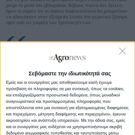
μέχρι τα μέσα της εβδομάδας. Βέβαια, τίποτα δεν δείχνει
προς το παρόν ότι οι όποιες διαβουλεύσεις θα μπορούσαν
να οδηγήσουν στην εξεύρεση λύσης στο αγροτικό ζήτημα
πριν από τις γιορτές των Χριστουγέννων.
Ξεφυλλίστε σε υψηλή ανάλυση την
εβδομαδιαία Agrenda
Σεβόμαστε την ιδιωτικότητά σας
Εμείς και οι συνεργάτες μας αποθηκεύουμε και/ή έχουμε
πρόσβαση σε πληροφορίες σε μια συσκευή, όπως τα cookies,
και επεξεργαζόμαστε προσωπικά δεδομένα, όπως μοναδικοί
αναγνωριστικοί και προσαρμοσμένες πληροφορίες που
αποστέλλονται από μια συσκευή για εξατομικευμένες διαφημίσεις
και περιεχόμενο, μέτρηση διαφήμισης και περιεχομένου, έρευνα
ακροατηρίου και ανάπτυξη υπηρεσιών.
Με την άδειά σας, εμείς
και οι συνεργάτες μας ενδέχεται να χρησιμοποιήσουμε ακριβή
δεδομένα γεωγραφικής τοποθεσίας και ταυτοποίησης μέσω