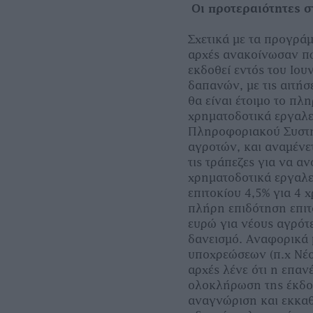
Οι προτεραιότητες 
Σχετικά με τα προγράμ
αρχές ανακοίνωσαν πω
εκδοθεί εντός του Ιου
δαπανών, με τις αιτή
θα είναι έτοιμο το πλ
χρηματοδοτικά εργαλ
Πληροφοριακού Συστή
αγροτών, και αναμένε
τις τράπεζες για να αν
χρηματοδοτικά εργαλε
επιτοκίου 4,5% για 4 
πλήρη επιδότηση επιτο
ευρώ για νέους αγρότ
δανεισμό. Αναφορικά 
υποχρεώσεων (π.χ Νέοι
αρχές λένε ότι η επα
ολοκλήρωση της έκδο
αναγνώριση και εκκα