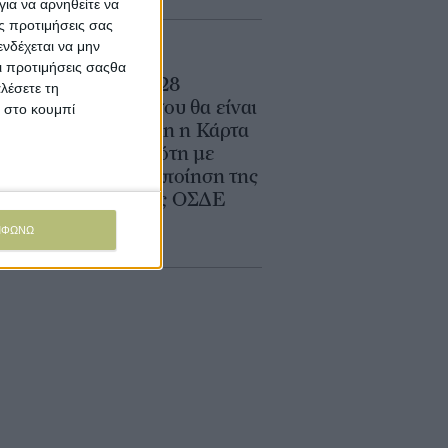
ια να αρνηθείτε να
ς προτιμήσεις σας
νδέχεται να μην
Θεσμικά
Οι προτιμήσεις σαςθα
Από τις 28
λέσετε τη
Αυγούστου θα είναι
κ στο κουμπί
διαθέσιμη η Κάρτα
του Αγρότη με
οριστικοποίηση της
δήλωσης ΟΣΔΕ
2026
ΜΦΩΝΩ