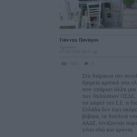
Γιάννης Πανάγος
Agronews
27/05/2026, 08:31 πμ
7655
0
Στη διάρκεια της συν
δριμεία κριτική στις 
που υπάρχει άλλη μια
των δηλώσεων ΟΣΔΕ, τ
τις χώρες της Ε.Ε. η 
Ελλάδα δεν έχει ακόμα
βέβαια, τη δουλειά υπ
ΑΑΔΕ, τονίζοντας παρά
γίνει εδώ και χρόνια