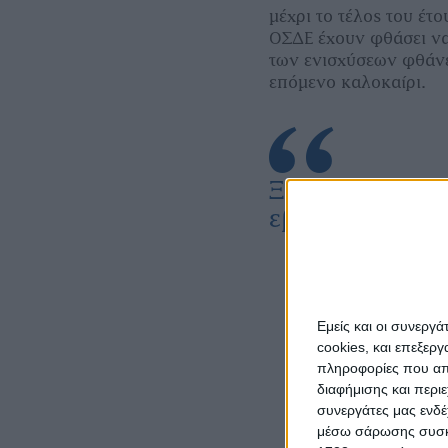
μέχρι το τέλος του έτ
ΟΣΔΕ έχουν φθάσει να
των ενισχύσεων φθάνε
επόμενο καλοκαίρι.
Ξεφυλλίστε σ
εβδομαδιαία A
Εμείς και οι συνεργ
cookies, και επεξε
πληροφορίες που απο
διαφήμισης και περι
συνεργάτες μας ενδέ
μέσω σάρωσης συσκευ