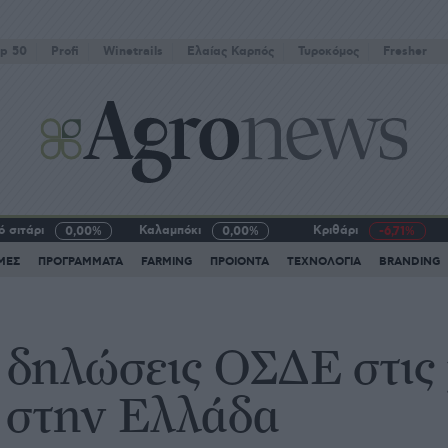
p 50
Profi
Winetrails
Eλαίας Καρπός
Τυροκόμος
Fresher
 σιτάρι
Καλαμπόκι
Κριθάρι
0,00%
0,00%
-6,71%
ΜΕΣ
ΠΡΟΓΡΑΜΜΑΤΑ
FARMING
ΠΡΟΙΟΝΤΑ
ΤΕΧΝΟΛΟΓΙΑ
BRANDING
ι δηλώσεις ΟΣΔΕ στις
ν στην Ελλάδα