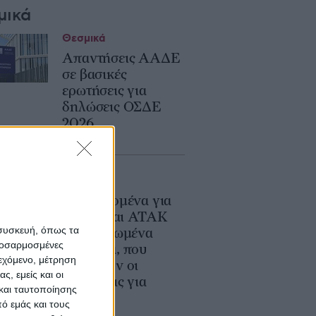
μικά
Θεσμικά
Απαντήσεις ΑΑΔΕ
σε βασικές
ερωτήσεις για
δηλώσεις ΟΣΔΕ
2026
Θεσμικά
Νέα δεδομένα για
ΚΑΕΚ και ΑΤΑΚ
 συσκευή, όπως τα
στα μισθωμένα
προσαρμοσμένες
χωράφια, που
ιεχόμενο, μέτρηση
υπάρχουν οι
ς, εμείς και οι
εξαιρέσεις για
και ταυτοποίησης
φέτος
ό εμάς και τους