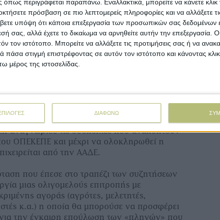
 όπως περιγράφεται παραπάνω. Εναλλακτικά, μπορείτε να κάνετε κλικ γ
οκτήσετε πρόσβαση σε πιο λεπτομερείς πληροφορίες και να αλλάξετε τι
βετε υπόψη ότι κάποια επεξεργασία των προσωπικών σας δεδομένων ε
εσή σας, αλλά έχετε το δικαίωμα να αρνηθείτε αυτήν την επεξεργασία. 
τόν τον ιστότοπο. Μπορείτε να αλλάξετε τις προτιμήσεις σας ή να ανακα
 πάσα στιγμή επιστρέφοντας σε αυτόν τον ιστότοπο και κάνοντας κλι
ω μέρος της ιστοσελίδας.
 Ενωσιακών Πόρων και Υποδομών, Αργυρώ
φρασε την ικανοποίησή της για την
ΕΠΙΛΟΓΕΣ
ΔΙΑΦΩΝΩ
ΣΥ
ν με βάση της εικόνα της προγραμματικής
λη αναγνώρισε τις δυσκολίες που ανακύπτουν
του ΟΠΕΚΕΠΕ και μέχρι να ολοκληρωθεί η
πιχειρείται από την ΑΑΔΕ.
όταση που έπεσε στο τραπέζι των συζητήσεων
ργία μιας ολιγομελούς επιτροπής με
ριμένης αγοράς (αγρότες, μελετητές,
ιστές κ.α.) η οποία θα μπορούσε να προσφέρει
 για την έγκαιρη επούλωση των «πληγών» που