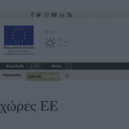
Αθήνα
26
o
Ελαιόλαδο
Μαλακό σιτάρι
Γάλα αγελαδινό
4,39%
-5,64%
Query
TRAVELING
LOG IN
SIGN UP
 χώρες ΕΕ