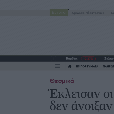
Έντυπα
Agrenda Ηλεκτρονικά
To
Βαμβάκι
Σκληρό
-2,37%
ΕΜΠΟΡΕΥΜΑΤΑ
ΠΛΗΡΩ
Θεσμικά
Έκλεισαν ο
δεν άνοιξα