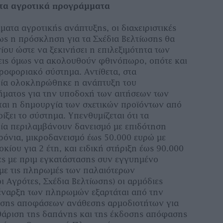
στα αγροτικά προγράμματα
ματα αγροτικής ανάπτυξης, οι διαχειριστικές
ς η πρόσκληση για τα Σχέδια Βελτίωσης θα
νίου ώστε να ξεκινήσει η επιλεξιμότητα των
σεις όμως να ακολουθούν φθινόπωρο, οπότε και
ηροφοριακό σύστημα. Αντίθετα, στα
εία ολοκληρώθηκε η ανάπτυξη του
ματος για την υποδοχή των αιτήσεων των
ται η δημουργία των σχετικών προϊόντων από
οίξει το σύστημα. Υπενθυμίζεται ότι τα
ία περιλαμβάνουν δανεισμό με επιδότηση
χρόνια, μικροδανεισμό έως 50.000 ευρώ με
κίου για 2 έτη, και ειδική στήριξη έως 90.000
ες με πριμ εγκατάστασης συν εγγυημένο
με τις πληρωμές των παλαιότερων
 Αγρότες, Σχέδια Βελτίωσης) οι αρμόδιες
νέναρξη των πληρωμών εξαρτάται από την
σης αποφάσεων ανάθεσης αρμοδιοτήτων για
θάριση της δαπάνης και της έκδοσης απόφασης