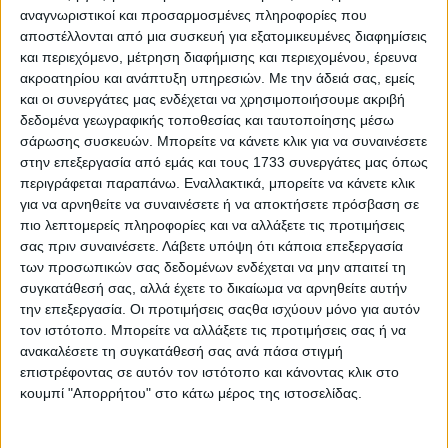
αποδεικνύουν στην πράξη ότι η προστασία του θαλάσσιου
αναγνωριστικοί και προσαρμοσμένες πληροφορίες που
περιβάλλοντος μπορεί να συμβαδίζει με την οικονομική
αποστέλλονται από μια συσκευή για εξατομικευμένες διαφημίσεις
ανάπτυξη, την κοινωνική συνοχή και την ενίσχυση των
και περιεχόμενο, μέτρηση διαφήμισης και περιεχομένου, έρευνα
τοπικών κοινοτήτων.
ακροατηρίου και ανάπτυξη υπηρεσιών.
Με την άδειά σας, εμείς
«
Θέλουμε να αναδεικνύουμε παραδείγματα ανθρώπων και
και οι συνεργάτες μας ενδέχεται να χρησιμοποιήσουμε ακριβή
συλλογικοτήτων που αποδεικνύουν ότι η βιωσιμότητα δεν
δεδομένα γεωγραφικής τοποθεσίας και ταυτοποίησης μέσω
είναι ένα θεωρητικό σύνθημα, αλλά μια καθημερινή
σάρωσης συσκευών. Μπορείτε να κάνετε κλικ για να συναινέσετε
πρακτική που παράγει μετρήσιμα αποτελέσματα για το
στην επεξεργασία από εμάς και τους 1733 συνεργάτες μας όπως
περιβάλλον, την οικονομία και την κοινωνία
», σημείωσε ο κ.
περιγράφεται παραπάνω. Εναλλακτικά, μπορείτε να κάνετε κλικ
Σχοινάς.
για να αρνηθείτε να συναινέσετε ή να αποκτήσετε πρόσβαση σε
πιο λεπτομερείς πληροφορίες και να αλλάξετε τις προτιμήσεις
Το πρώτο Βραβείο Βιώσιμης Αλιείας απονεμήθηκε στην
σας πριν συναινέσετε.
Λάβετε υπόψη ότι κάποια επεξεργασία
πρωτοβουλία «Αμοργόραμα», την οποία παρέλαβε ο
των προσωπικών σας δεδομένων ενδέχεται να μην απαιτεί τη
Πρόεδρος του Διοικητικού Συμβουλίου του
συγκατάθεσή σας, αλλά έχετε το δικαίωμα να αρνηθείτε αυτήν
Επαγγελματικού Αλιευτικού Συλλόγου Αμοργού «Η
Χοζοβιώτισσα», κ. Μιχάλης Κρόσμαν.
την επεξεργασία. Οι προτιμήσεις σαςθα ισχύουν μόνο για αυτόν
τον ιστότοπο. Μπορείτε να αλλάξετε τις προτιμήσεις σας ή να
Η πρωτοβουλία έχει εξελιχθεί τα τελευταία χρόνια σε
ανακαλέσετε τη συγκατάθεσή σας ανά πάσα στιγμή
σημείο αναφοράς για τη βιώσιμη αλιεία στη Μεσόγειο,
επιστρέφοντας σε αυτόν τον ιστότοπο και κάνοντας κλικ στο
μέσα από τη συνεργασία επαγγελματιών αλιέων,
κουμπί "Απορρήτου" στο κάτω μέρος της ιστοσελίδας.
επιστημονικών φορέων, της τοπικής αυτοδιοίκησης και
περιβαλλοντικών οργανώσεων.