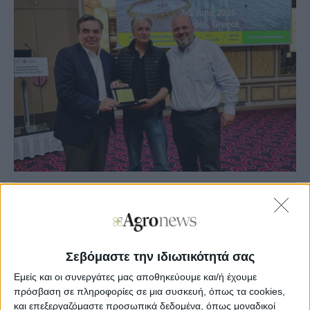
Agronews
03/06/2026, 16:07 μμ
65
0
Σεβόμαστε την ιδιωτικότητά σας
Όπως ανέφερε ο Υπουργός, το βραβείο θα απονέμεται
Εμείς και οι συνεργάτες μας αποθηκεύουμε και/ή έχουμε
κάθε χρόνο με αφορμή την Παγκόσμια Ημέρα
πρόσβαση σε πληροφορίες σε μια συσκευή, όπως τα cookies,
Περιβάλλοντος και θα αναδεικνύει πρωτοβουλίες που
και επεξεργαζόμαστε προσωπικά δεδομένα, όπως μοναδικοί