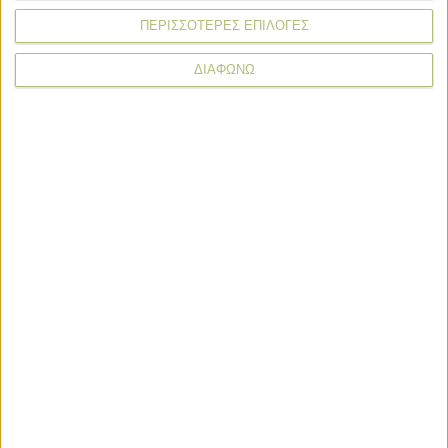
ΠΕΡΙΣΣΟΤΕΡΕΣ ΕΠΙΛΟΓΕΣ
ΔΙΑΦΩΝΩ
Θεσμικά
Θεσμικά
Απαντήσεις ΑΑΔΕ σε βασικές
ερωτήσεις για δηλώσεις ΟΣΔΕ 2026
Θεσμικά
Νέα δεδομένα για ΚΑΕΚ και ΑΤΑΚ
στα μισθωμένα χωράφια, που
υπάρχουν οι εξαιρέσεις για φέτος