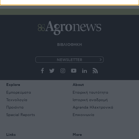
ΒΙΒΛΙΟΘΗΚΗ
e-
mail
Explore
About
Εμπορεύματα
Εταιρική ταυτότητα
Τεχνολογία
Ιστορική αναδρομή
Προιόντα
Agrenda Ηλεκτρονικά
Special Reports
Επικοινωνία
Links
More