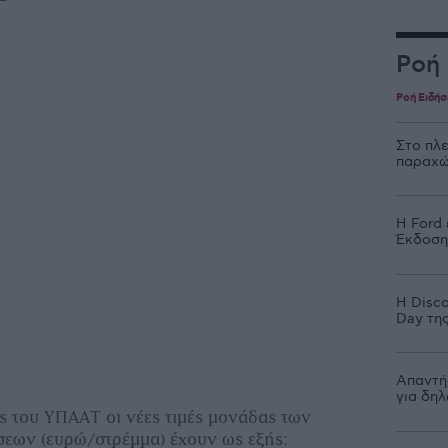
Ροή
Ροή Ειδή
Στο πλ
παραχώ
Η Ford
Έκδοση»
Η Disco
Day της
Απαντή
για δη
ς του ΥΠΑΑΤ οι νέες τιμές μονάδας των
εων (ευρώ/στρέμμα) έχουν ως εξής: