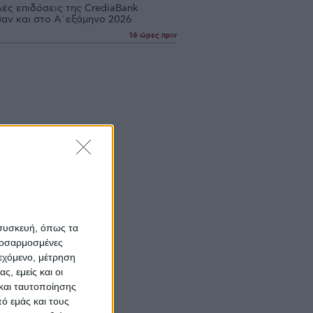
ές επιδόσεις της CrediaBank
σαν και στο Α΄εξάμηνο 2026
16 ώρες πριν
 συσκευή, όπως τα
προσαρμοσμένες
ιεχόμενο, μέτρηση
ς, εμείς και οι
και ταυτοποίησης
ό εμάς και τους