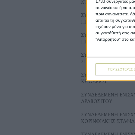
1733 συνεργάτες μας
ΚΤΗΝΟΤΡΟΦΙΚΗΣ ΣΟΓ
συναινέσετε ή να απ
πριν συναινέσετε.
Λά
ΣΥΝΔΕΔΕΜΕΝΗ ΕΝΙΣΧΥ
απαιτεί τη συγκατάθ
ΠΡΟΣ ΣΠΟΡΑ
ισχύουν μόνο για αυ
συγκατάθεσή σας ανά
ΣΥΝΔΕΔΕΜΕΝΗ ΕΝΙΣΧ
"Απορρήτου" στο κάτ
ΠΙΣΤΟΠΟΙΗΜΕΝΟΥ Μ
ΣΥΝΔΕΔΕΜΕΝΗ ΕΝΙΣΧΥ
ΣΙΤΟΥ
ΠΕΡΙΣΣΟΤΕΡΕΣ 
ΣΥΝΔΕΔΕΜΕΝΗ ΕΝΙΣΧΥ
ΚΡΙΘΑΡΙΟΥ
ΣΥΝΔΕΔΕΜΕΝΗ ΕΝΙΣΧΥ
ΑΡΑΒΟΣΙΤΟΥ
ΣΥΝΔΕΔΕΜΕΝΗ ΕΝΙΣΧΥ
ΚΟΡΙΝΘΙΑΚΗΣ ΣΤΑΦΙ
ΣΥΝΔΕΔΕΜΕΝΗ ΕΝΙΣΧΥ