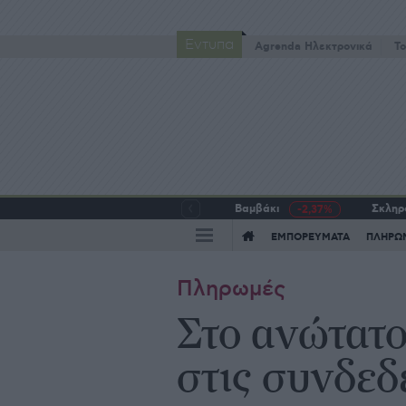
Έντυπα
Agrenda Ηλεκτρονικά
To
Βαμβάκι
Σκληρό
-2,37%
ΕΜΠΟΡΕΥΜΑΤΑ
ΠΛΗΡΩ
Πληρωμές
Στο ανώτατο
στις συνδεδ