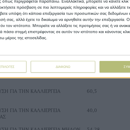
 όπως περιγράφεται παραπάνω. Εναλλακτικά, μπορείτε να κάνετε κλικ γ
ΙΑΣ
οκτήσετε πρόσβαση σε πιο λεπτομερείς πληροφορίες και να αλλάξετε τι
βετε υπόψη ότι κάποια επεξεργασία των προσωπικών σας δεδομένων ε
ΣΗ ΓΙΑ ΤΗΝ ΚΑΛΛΙΕΡΓΕΙΑ ΣΠΟΡΩΝ
54,05
εσή σας, αλλά έχετε το δικαίωμα να αρνηθείτε αυτήν την επεξεργασία. 
τόν τον ιστότοπο. Μπορείτε να αλλάξετε τις προτιμήσεις σας ή να ανακα
 πάσα στιγμή επιστρέφοντας σε αυτόν τον ιστότοπο και κάνοντας κλι
ΥΣΗ ΣΗΡΟΤΡΟΦΙΑΣ ΑΝΑ ΚΟΥΤΙ
28,175
ω μέρος της ιστοσελίδας.
ΕΤΑΞΟΣΠΟΡΟΥ
ΣΗ ΓΙΑ ΤΗΝ ΚΑΛΛΙΕΡΓΕΙΑ ΜΑΛΑΚΟΥ
11,5
ΕΠΙΛΟΓΕΣ
ΔΙΑΦΩΝΩ
ΣΥ
ΣΗ ΓΙΑ ΤΗΝ ΚΑΛΛΙΕΡΓΕΙΑ
11,5
ΣΗ ΓΙΑ ΤΗΝ ΚΑΛΛΙΕΡΓΕΙΑ
60,5
ΣΗ ΓΙΑ ΤΗΝ ΚΑΛΛΙΕΡΓΕΙΑ
40,0
ΔΑΣ
ΣΗ ΓΙΑ ΤΗΝ ΚΑΛΛΙΕΡΓΕΙΑ ΜΗΛΩΝ
54,28