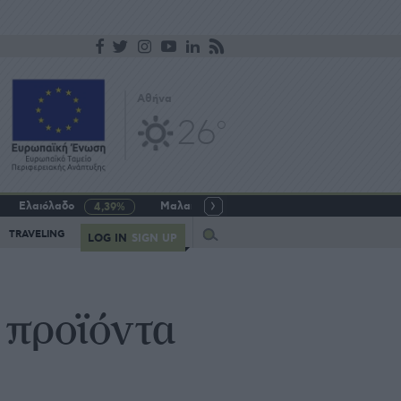
Αθήνα
26
o
Ελαιόλαδο
Μαλακό σιτάρι
Γάλα αγελαδινό
4,39%
-5,64%
Query
TRAVELING
LOG IN
SIGN UP
 προϊόντα