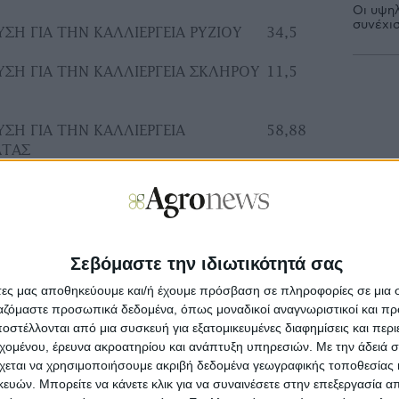
Οι υψηλ
συνέχι
ΣΗ ΓΙΑ ΤΗΝ ΚΑΛΛΙΕΡΓΕΙΑ ΡΥΖΙΟΥ
34,5
ΣΗ ΓΙΑ ΤΗΝ ΚΑΛΛΙΕΡΓΕΙΑ ΣΚΛΗΡΟΥ
11,5
ΣΗ ΓΙΑ ΤΗΝ ΚΑΛΛΙΕΡΓΕΙΑ
58,88
ΑΤΑΣ
ΥΣΗ ΓΙΑ ΤΗΝ ΠΑΡΑΔΟΣΗ
46,8
 ΧΥΜΟΠΟΙΗΣΗ
ΣΗ ΓΙΑ ΤΗΝ ΚΑΛΛΙΕΡΓΕΙΑ ΒΡΩΣΙΜΩΝ
32,775
Σεβόμαστε την ιδιωτικότητά σας
άτες μας αποθηκεύουμε και/ή έχουμε πρόσβαση σε πληροφορίες σε μια
ΣΗ ΓΙΑ ΤΗΝ ΚΑΛΛΙΕΡΓΕΙΑ
22,08
ργαζόμαστε προσωπικά δεδομένα, όπως μοναδικοί αναγνωριστικοί και 
ΝΟΤΡΟΦΙΚΩΝ ΨΥΧΑΝΘΩΝ ΕΚΤΟΣ
στέλλονται από μια συσκευή για εξατομικευμένες διαφημίσεις και περ
ΙΑΣ
εχομένου, έρευνα ακροατηρίου και ανάπτυξη υπηρεσιών.
Με την άδειά σα
χεται να χρησιμοποιήσουμε ακριβή δεδομένα γεωγραφικής τοποθεσίας 
ΣΗ ΓΙΑ ΤΗΝ ΚΑΛΛΙΕΡΓΕΙΑ
60,8
ών. Μπορείτε να κάνετε κλικ για να συναινέσετε στην επεξεργασία απ