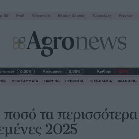
p 50
Profi
Winetrails
Eλαίας Καρπός
Τυροκόμος
Fresher
 σιτάρι
Καλαμπόκι
Κριθάρι
0,00%
0,00%
-6,71%
ΜΕΣ
ΠΡΟΓΡΑΜΜΑΤΑ
FARMING
ΠΡΟΙΟΝΤΑ
ΤΕΧΝΟΛΟΓΙΑ
BRANDING
 ποσό τα περισσότερα
εμένες 2025