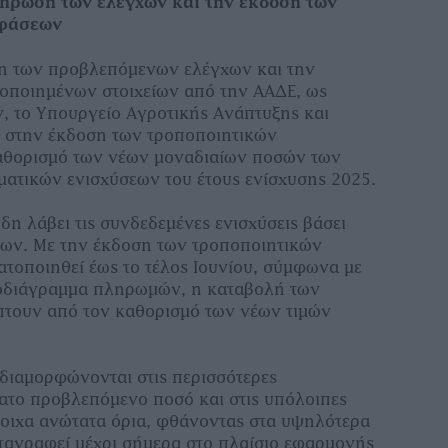
ήρωση των ελέγχων και την έκδοση των
οφάσεων
η των προβλεπόμενων ελέγχων και την
οποιημένων στοιχείων από την ΑΑΔΕ, ως
 το Υπουργείο Αγροτικής Ανάπτυξης και
στην έκδοση των τροποποιητικών
αθορισμό των νέων μοναδιαίων ποσών των
ατικών ενισχύσεων του έτους ενίσχυσης 2025.
η λάβει τις συνδεδεμένες ενισχύσεις βάσει
ων. Με την έκδοση των τροποποιητικών
οποιηθεί έως το τέλος Ιουνίου, σύμφωνα με
οδιάγραμμα πληρωμών, η καταβολή των
τουν από τον καθορισμό των νέων τιμών
 διαμορφώνονται στις περισσότερες
ατο προβλεπόμενο ποσό και στις υπόλοιπες
τοιχα ανώτατα όρια, φθάνοντας στα υψηλότερα
ταγραφεί μέχρι σήμερα στο πλαίσιο εφαρμογής