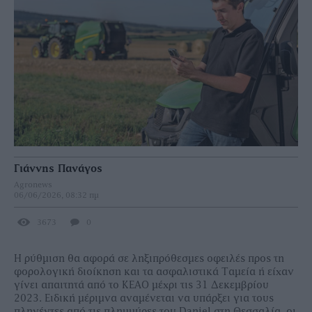
Γιάννης Πανάγος
Agronews
06/06/2026, 08:32 πμ
3673
0
Η ρύθµιση θα αφορά σε ληξιπρόθεσµες οφειλές προς τη
φορολογική διοίκηση και τα ασφαλιστικά Ταµεία ή είχαν
γίνει απαιτητά από το ΚΕΑΟ µέχρι τις 31 ∆εκεµβρίου
2023. Ειδική µέριµνα αναµένεται να υπάρξει για τους
πληγέντες από τις πληµµύρες του Daniel στη Θεσσαλία, οι