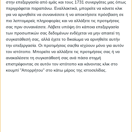
στην επεξεργασία από εμάς και τους 1731 συνεργάτες μας όπως
περιγράφεται παραπάνω. Εναλλακτικά, μπορείτε να κάνετε κλικ
για να αρνηθείτε να συναινέσετε ή να αποκτήσετε πρόσβαση σε
πιο λεπτομερείς πληροφορίες και να αλλάξετε τις προτιμήσεις
σας πριν συναινέσετε.
Λάβετε υπόψη ότι κάποια επεξεργασία
των προσωπικών σας δεδομένων ενδέχεται να μην απαιτεί τη
συγκατάθεσή σας, αλλά έχετε το δικαίωμα να αρνηθείτε αυτήν
Το σχετικό νοµοσχέδιο θα παραµένει υπό διαβούλευση
ως 15 Ιουνίου, εποµένως δεν αποκλείονται αλλαγές ή
την επεξεργασία. Οι προτιμήσεις σαςθα ισχύουν μόνο για αυτόν
βελτιώσεις µέχρι την ψήφισή του, ωστόσο οι
τον ιστότοπο. Μπορείτε να αλλάξετε τις προτιμήσεις σας ή να
ενδιαφερόµενοι θα πρέπει να προετοιµάζονται για τις
ανακαλέσετε τη συγκατάθεσή σας ανά πάσα στιγμή
τεχνικές λεπτοµέρειες και για την κάλυψη του ποσού που
επιστρέφοντας σε αυτόν τον ιστότοπο και κάνοντας κλικ στο
θα αναλογεί στην πρώτη δόση της ρύθµισης. Πρακτικά, η
κουμπί "Απορρήτου" στο κάτω μέρος της ιστοσελίδας.
αίτηση θα υποβάλλεται ηλεκτρονικά προς την ΑΑ∆Ε και
το ΚΕΑΟ. Η διαδικασία θα µείνει «ανοικτή» για αιτήσεις
σχεδόν για έξι µήνες, µέχρι τις 31 ∆εκεµβρίου 2026.
Στην περίπτωση των αγροτών, η ρύθµιση των 72 δόσεων
δεν αφορά µόνο στη διευκόλυνση της αποπληρωµής
χρεών αλλά µπορεί να λειτουργήσει και ως καταλύτης για
την αποκατάσταση µιας σειράς εκκρεµοτήτων που
επηρεάζουν άµεσα τη διαχείριση της αγροτικής γης και
την πρόσβαση σε κοινοτικές ενισχύσεις. Πολλοί
παραγωγοί που αντιµετώπιζαν οικονοµικές δυσκολίες