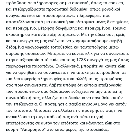
κλιματικής αλλαγής
,
ή λόγω ακραίων καιρικών
πρόσβαση σε πληροφορίες σε μια συσκευή, όπως τα cookies,
φαινομένων,
εντούτοις η επιλογή που έκανε η
και επεξεργαζόμαστε προσωπικά δεδομένα, όπως μοναδικοί
κυβέρνηση
του
ΣΥΡΙΖΑ
ήταν ότι
δεν άφησε ποσά
μέσα
αναγνωριστικοί και προσαρμοσμένες πληροφορίες που
στο
συγκεκριμένο μέτρο. Αφαιρέθηκαν τα ποσά από το
αποστέλλονται από μια συσκευή για εξατομικευμένες διαφημίσεις
συγκεκριμένο μέτρο και επομένως,
το μέτρο αυτό δεν
και περιεχόμενο, μέτρηση διαφήμισης και περιεχομένου, έρευνα
ενεργοποιήθηκε πότε.
ακροατηρίου και ανάπτυξη υπηρεσιών.
Με την άδειά σας, εμείς
και οι συνεργάτες μας ενδέχεται να χρησιμοποιήσουμε ακριβή
Αυτό προκύπτει από τις
δηλώσεις
του υπουργού
δεδομένα γεωγραφικής τοποθεσίας και ταυτοποίησης μέσω
Αγροτικής Ανάπτυξης,
Μάκη Βορίδη
στο πλαίσιο
απάντησης επίκαιρης ερώτησης του τομεάρχη αγροτικού
σάρωσης συσκευών. Μπορείτε να κάνετε κλικ για να συναινέσετε
του ΣΥΡΙΖΑ, Σταύρου Αραχωβίτης
κατά τη διάρκεια
της
στην επεξεργασία από εμάς και τους 1733 συνεργάτες μας όπως
διαδικασίας του
κοινοβουλευτικού ελέγχου στη Βουλή
περιγράφεται παραπάνω. Εναλλακτικά, μπορείτε να κάνετε κλικ
την Τετάρτη
7 Οκτωβρίου
.
για να αρνηθείτε να συναινέσετε ή να αποκτήσετε πρόσβαση σε
πιο λεπτομερείς πληροφορίες και να αλλάξετε τις προτιμήσεις
Μάλιστα, η παραπάνω εξαγγελία
έγινε αναφορικά με
τις
σας πριν συναινέσετε.
Λάβετε υπόψη ότι κάποια επεξεργασία
καταστροφές
που υπέστησαν οι
ροδακινοπαραγωγοί
της
των προσωπικών σας δεδομένων ενδέχεται να μην απαιτεί τη
Ημαθίας
και της
Πέλλας
εξαιτίας των έντονων
συγκατάθεσή σας, αλλά έχετε το δικαίωμα να αρνηθείτε αυτήν
βροχοπτώσεων,
θέμα που έθεσε στον Υπουργό η
την επεξεργασία. Οι προτιμήσεις σαςθα ισχύουν μόνο για αυτόν
βουλευτής Πέλλης, Θεοδώρα Τζάκρη.
τον ιστότοπο. Μπορείτε να αλλάξετε τις προτιμήσεις σας ή να
ανακαλέσετε τη συγκατάθεσή σας ανά πάσα στιγμή
επιστρέφοντας σε αυτόν τον ιστότοπο και κάνοντας κλικ στο
κουμπί "Απορρήτου" στο κάτω μέρος της ιστοσελίδας.