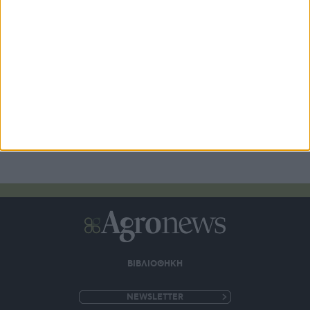
Στο πλευρό της ΕΠΟΜΕΑ η Σαρακάκης με παραχώρηση
ενός Maxus T60 Max
2 ημέρες πριν
ΒΙΒΛΙΟΘΗΚΗ
e-