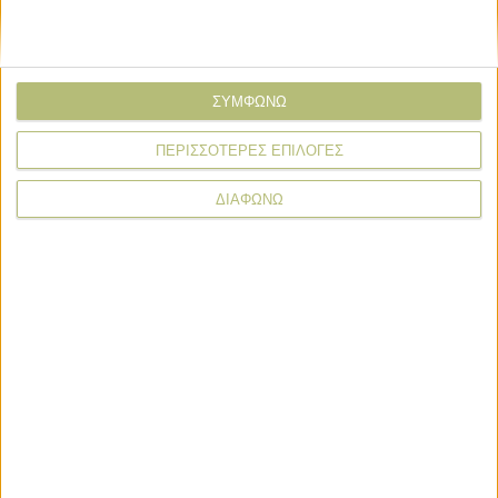
Στόχος η προκαταβολή ενισχύσεων ως 31 Οκτωβρίου το
μήνυμα του Μητσοτάκη
1 ώρες πριν
ΣΥΜΦΩΝΩ
Ανοίγουν οι αιτήσεις για τα de minimis 24,6 εκατ., προς
τέλη Αυγούστου πληρωμή
ΠΕΡΙΣΣΟΤΕΡΕΣ ΕΠΙΛΟΓΕΣ
5 ώρες πριν
ΔΙΑΦΩΝΩ
Με υποβολή ΟΣΔΕ έως τις 15/9 η προκαταβολή 75% τσεκ
τον Οκτώβριο
1 ημέρες πριν
Σε λειτουργία η νέα Ενιαία Αίτηση Ενίσχυσης, τι λέει
ανακοίνωση ΑΑΔΕ
2 ημέρες πριν
Αποζημιώσεις 4,2 εκατ. ευρώ για θανατωθέντα ζώα λόγω
ζωονόσων
2 ημέρες πριν