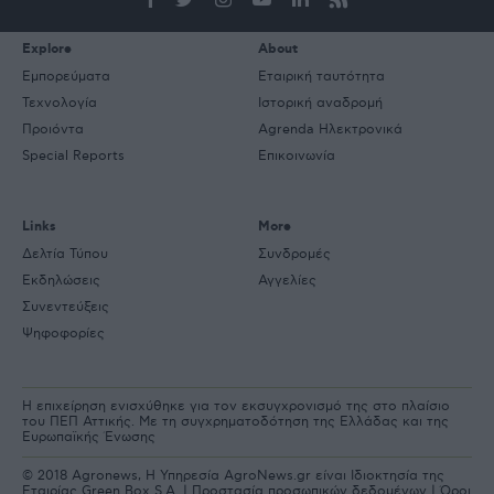
Explore
About
Εμπορεύματα
Εταιρική ταυτότητα
Τεχνολογία
Ιστορική αναδρομή
Προιόντα
Agrenda Ηλεκτρονικά
Special Reports
Επικοινωνία
Links
More
Δελτία Τύπου
Συνδρομές
Εκδηλώσεις
Αγγελίες
Συνεντεύξεις
Ψηφοφορίες
Η επιχείρηση ενισχύθηκε για τον εκσυγχρονισμό της στο πλαίσιο
του ΠΕΠ Αττικής. Με τη συγχρηματοδότηση της Ελλάδας και της
Ευρωπαϊκής Ένωσης
© 2018 Agronews, Η Υπηρεσία AgroNews.gr είναι Ιδιοκτησία της
Εταιρίας Green Box S.A. |
Προστασία προσωπικών δεδομένων
|
Όροι