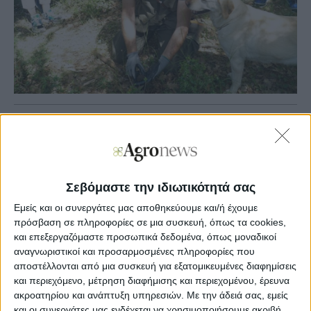
Agronews
24/05/2021, 13:18 μμ
1
0
Σεβόμαστε την ιδιωτικότητά σας
Ο τρουφοκυνηγός με τα εκπαιδευμένα σκυλιά του σας
Εμείς και οι συνεργάτες μας αποθηκεύουμε και/ή έχουμε
περιμένει στα δάση των Μετεώρων, για να αναζητήσετε
μαζί τον πολύτιμο αυτό καρπό της φύσης, που «κρύβεται»
πρόσβαση σε πληροφορίες σε μια συσκευή, όπως τα cookies,
μέσα στο έδαφος και τον ανακαλύπτουν τα σκυλιά.
και επεξεργαζόμαστε προσωπικά δεδομένα, όπως μοναδικοί
αναγνωριστικοί και προσαρμοσμένες πληροφορίες που
αποστέλλονται από μια συσκευή για εξατομικευμένες διαφημίσεις
Σχόλια
Προσθήκη σχολίου
(0)
και περιεχόμενο, μέτρηση διαφήμισης και περιεχομένου, έρευνα
ακροατηρίου και ανάπτυξη υπηρεσιών.
Με την άδειά σας, εμείς
και οι συνεργάτες μας ενδέχεται να χρησιμοποιήσουμε ακριβή