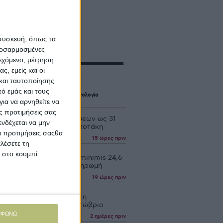
 συσκευή, όπως τα
προσαρμοσμένες
ιεχόμενο, μέτρηση
ς, εμείς και οι
s Wire
και ταυτοποίησης
ό εμάς και τους
ς
Προγράμματα
Προϊόντα
Τεχνολογία
ια να αρνηθείτε να
ς προτιμήσεις σας
 η προκαταβολή ενισχύσεων ως 31
νδέχεται να μην
ίου το μήνυμα του Μητσοτάκη
Οι προτιμήσεις σαςθα
15 ώρες πριν
λέσετε τη
κ στο κουμπί
ν οι αιτήσεις για τα de minimis 24,6
 προς τέλη Αυγούστου πληρωμή
19 ώρες πριν
βολή ΟΣΔΕ έως τις 15/9 η
αβολή 75% τσεκ τον Οκτώβριο
ΜΦΩΝΩ
2 ημέρες πριν