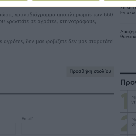
 με θυσίες και αγώνες.
Σε λειτ
Ενίσχυ
ι τώρα, χρονοδιάγραμμα αποπληρωμής των 660
υ χρωστάτε σε αγρότες, κτηνοτρόφους,
Αποζημι
θανατω
ς αγρότες, δεν μας φοβίζετε δεν μας σταματάτε!
Προσθήκη σχολίου
Προ
Μη
νέ
Email*
Με
στ