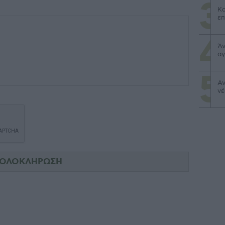
Κα
επ
Άν
αγ
Αν
νέ