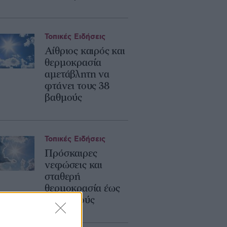
Τοπικές Ειδήσεις
Αίθριος καιρός και
θερμοκρασία
αμετάβλητη να
φτάνει τους 38
βαθμούς
Τοπικές Ειδήσεις
Πρόσκαιρες
νεφώσεις και
σταθερή
θερμοκρασία έως
37 βαθμούς