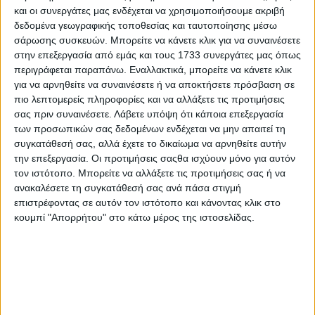
και οι συνεργάτες μας ενδέχεται να χρησιμοποιήσουμε ακριβή
Σχετικά με το αντικείμενο του θέματος, γνωρίζονται τα
δεδομένα γεωγραφικής τοποθεσίας και ταυτοποίησης μέσω
ακόλουθα:
σάρωσης συσκευών. Μπορείτε να κάνετε κλικ για να συναινέσετε
στην επεξεργασία από εμάς και τους 1733 συνεργάτες μας όπως
περιγράφεται παραπάνω. Εναλλακτικά, μπορείτε να κάνετε κλικ
Από τις αρμόδιες υφιστάμενες Υπηρεσίες της Γενικής
για να αρνηθείτε να συναινέσετε ή να αποκτήσετε πρόσβαση σε
Περιφερειακής Αστυνομικής Διεύθυνσης Θεσσαλίας,
διαπιστώθηκαν δύο (2) παραβάσεις του άρθρου 285 Π.Κ.
πιο λεπτομερείς πληροφορίες και να αλλάξετε τις προτιμήσεις
«Παραβίαση μέτρων για την πρόληψη ασθενειών» για τις
σας πριν συναινέσετε.
Λάβετε υπόψη ότι κάποια επεξεργασία
οποίες πραγματοποιήθηκαν δύο (2) συλλήψεις, ήτοι:
των προσωπικών σας δεδομένων ενδέχεται να μην απαιτεί τη
συγκατάθεσή σας, αλλά έχετε το δικαίωμα να αρνηθείτε αυτήν
- Την 12/02/2026 και ώρα 12:20 στην Λάρισα,
την επεξεργασία. Οι προτιμήσεις σαςθα ισχύουν μόνο για αυτόν
συνελήφθη μια (1) ημεδαπή, για παραβίαση του άρθρου
τον ιστότοπο. Μπορείτε να αλλάξετε τις προτιμήσεις σας ή να
285 Π.Κ., διότι κατελήφθη να βόσκει περίπου τριάντα (30)
ανακαλέσετε τη συγκατάθεσή σας ανά πάσα στιγμή
αίγες (κατσίκια) ιδιοκτησίας της, σε απόσταση
επιστρέφοντας σε αυτόν τον ιστότοπο και κάνοντας κλικ στο
τετρακοσίων (400) μέτρων περίπου από την σταβλική της
κουμπί "Απορρήτου" στο κάτω μέρος της ιστοσελίδας.
εγκατάσταση, παραβιάζοντας με αυτό τον τρόπο τα μέτρα
για την εξάπλωση της ευλογιάς.
- Την 12/02/2026 και ώρα 15:15 στα Φάρσαλα,
συνελήφθη ένας (1) ημεδαπός, διότι κατελήφθη να βόσκει
περίπου εξήντα (60) πρόβατα ιδιοκτησίας του, σε
απόσταση τριακοσίων (300) μέτρων περίπου από την
σταβλική του εγκατάσταση, παραβιάζοντας με αυτό τον