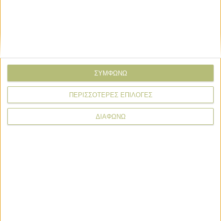
Ζωϊκό Κεφάλαιο
Ζωϊκό Κεφάλαιο
Συνεχίζει να επελαύνει στη Λέσβο ο
αφθώδης πυρετός
ΣΥΜΦΩΝΩ
ΠΕΡΙΣΣΟΤΕΡΕΣ ΕΠΙΛΟΓΕΣ
Ζωϊκό Κεφάλαιο
ΔΙΑΦΩΝΩ
Ως 10 Αυγούστου αιτήσεις στήριξης
για διατήρηση και βελτίωση
γενετικών πόρων στην κτηνοτροφία
Ζωϊκό Κεφάλαιο
Εννέα κρούσματα ευλογιάς στην
Πελοπόννησο