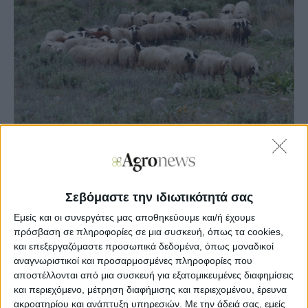
Agronews
13/02/2026, 13:13 μμ
Σεβόμαστε την ιδιωτικότητά σας
23
0
Εμείς και οι συνεργάτες μας αποθηκεύουμε και/ή έχουμε
πρόσβαση σε πληροφορίες σε μια συσκευή, όπως τα cookies,
Αναλυτικά σε σχετική ενημέρωση από την ΕΛ.ΑΣ.
και επεξεργαζόμαστε προσωπικά δεδομένα, όπως μοναδικοί
αναφέρονται τα εξής:
αναγνωριστικοί και προσαρμοσμένες πληροφορίες που
αποστέλλονται από μια συσκευή για εξατομικευμένες διαφημίσεις
ΘΕΜΑ: Μέτρα αστυνόμευσης για την αντιμετώπιση της
και περιεχόμενο, μέτρηση διαφήμισης και περιεχομένου, έρευνα
ευλογιάς των αιγοπροβάτων.
ακροατηρίου και ανάπτυξη υπηρεσιών.
Με την άδειά σας, εμείς