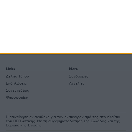
e-
mail
Explore
About
Εμπορεύματα
Εταιρική ταυτότητα
Τεχνολογία
Ιστορική αναδρομή
Προιόντα
Agrenda Ηλεκτρονικά
Special Reports
Επικοινωνία
Links
More
Δελτία Τύπου
Συνδρομές
Εκδηλώσεις
Αγγελίες
Συνεντεύξεις
Ψηφοφορίες
Η επιχείρηση ενισχύθηκε για τον εκσυγχρονισμό της στο πλαίσιο
του ΠΕΠ Αττικής. Με τη συγχρηματοδότηση της Ελλάδας και της
Ευρωπαϊκής Ένωσης