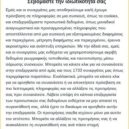
Σεβόμαστε την ιδιωτικότητά σας
Εμείς και οι συνεργάτες μας αποθηκεύουμε και/ή έχουμε
Εμπορεύματα
14.05.24 - 08:08
πρόσβαση σε πληροφορίες σε μια συσκευή, όπως τα cookies,
Έπιασαν 225 ευρώ κριθάρι και
και επεξεργαζόμαστε προσωπικά δεδομένα, όπως μοναδικοί
καλαμπόκι, στα 260 ευρώ ο τόνος το
αναγνωριστικοί και προσαρμοσμένες πληροφορίες που
μαλακό
αποστέλλονται από μια συσκευή για εξατομικευμένες διαφημίσεις
και περιεχόμενο, μέτρηση διαφήμισης και περιεχομένου, έρευνα
ακροατηρίου και ανάπτυξη υπηρεσιών.
Με την άδειά σας, εμείς
και οι συνεργάτες μας ενδέχεται να χρησιμοποιήσουμε ακριβή
Εμπορεύματα
09.05.24 - 08:08
δεδομένα γεωγραφικής τοποθεσίας και ταυτοποίησης μέσω
Τάση ανόδου για κριθάρι, καλαμπόκι,
σάρωσης συσκευών. Μπορείτε να κάνετε κλικ για να συναινέσετε
διατηρούνται τα 355 ευρώ στη Φότζια
στην επεξεργασία από εμάς και τους 1733 συνεργάτες μας όπως
περιγράφεται παραπάνω. Εναλλακτικά, μπορείτε να κάνετε κλικ
για να αρνηθείτε να συναινέσετε ή να αποκτήσετε πρόσβαση σε
Πληρωμές
πιο λεπτομερείς πληροφορίες και να αλλάξετε τις προτιμήσεις
23.03.24 - 08:15
Πρώτο 10ήμερο Απριλίου οι
σας πριν συναινέσετε.
Λάβετε υπόψη ότι κάποια επεξεργασία
συνδεδεμένες σκληρού 8,6 και
των προσωπικών σας δεδομένων ενδέχεται να μην απαιτεί τη
κριθάρι 12,5 ευρώ
συγκατάθεσή σας, αλλά έχετε το δικαίωμα να αρνηθείτε αυτήν
την επεξεργασία. Οι προτιμήσεις σαςθα ισχύουν μόνο για αυτόν
τον ιστότοπο. Μπορείτε να αλλάξετε τις προτιμήσεις σας ή να
ανακαλέσετε τη συγκατάθεσή σας ανά πάσα στιγμή
Branding
27.02.24 - 14:48