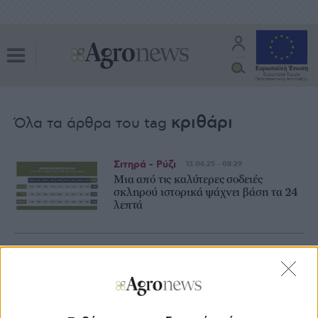
κριθάρι
Όλα τα άρθρα του tag
Σιτηρά - Ρύζι
13.06.25 - 08:29
Μια από τις καλύτερες σοδειές
σκληρού ιστορικά ψάχνει βάση τα 24
λεπτά
Σιτηρά - Ρύζι
06.08.24 - 08:20
Mε 20 λεπτά το κριθάρι στην
Αθηναϊκή Ζυθοποιία και στήσιμο στα
400 κιλά