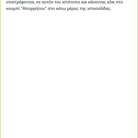
επιστρέφοντας σε αυτόν τον ιστότοπο και κάνοντας κλικ στο
Σχέδιο Pernod Ricard για γίγα
κουμπί "Απορρήτου" στο κάτω μέρος της ιστοσελίδας.
αποστακτήριο βύνης στην Ινδία
Διεθνή
27.12.23 - 09:54
Την ελάχιστη καλλιέργεια κριθαριού
σε 12 χρόνια θα συγκομίσει η ΕΕ,
σύμφωνα με προβλέψεις της Κομισιόν
Food insider
12.12.23 - 17:30
Η Αθηναϊκή Ζυθοποιία με 60.000
τόνους κριθαριού και συμβόλαια 20
λεπτά
Εμπορεύματα
14.11.23 - 08:13
Πτώση στα 20 λεπτά για τα φετινά
συμβόλαια στο βυνοποιήσιμο κριθάρι