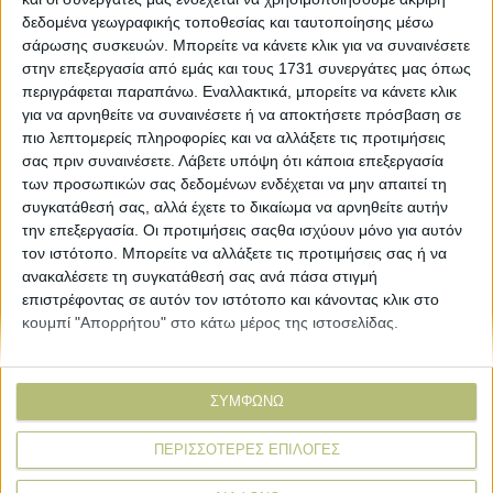
δεδομένα γεωγραφικής τοποθεσίας και ταυτοποίησης μέσω
σάρωσης συσκευών. Μπορείτε να κάνετε κλικ για να συναινέσετε
στην επεξεργασία από εμάς και τους 1731 συνεργάτες μας όπως
ΒΙΒΛΙΟΘΗΚΗ
περιγράφεται παραπάνω. Εναλλακτικά, μπορείτε να κάνετε κλικ
για να αρνηθείτε να συναινέσετε ή να αποκτήσετε πρόσβαση σε
πιο λεπτομερείς πληροφορίες και να αλλάξετε τις προτιμήσεις
e-
σας πριν συναινέσετε.
Λάβετε υπόψη ότι κάποια επεξεργασία
mail
των προσωπικών σας δεδομένων ενδέχεται να μην απαιτεί τη
συγκατάθεσή σας, αλλά έχετε το δικαίωμα να αρνηθείτε αυτήν
Explore
About
την επεξεργασία. Οι προτιμήσεις σαςθα ισχύουν μόνο για αυτόν
Εμπορεύματα
Εταιρική ταυτότητα
τον ιστότοπο. Μπορείτε να αλλάξετε τις προτιμήσεις σας ή να
ανακαλέσετε τη συγκατάθεσή σας ανά πάσα στιγμή
Τεχνολογία
Ιστορική αναδρομή
επιστρέφοντας σε αυτόν τον ιστότοπο και κάνοντας κλικ στο
Προιόντα
Agrenda Ηλεκτρονικά
κουμπί "Απορρήτου" στο κάτω μέρος της ιστοσελίδας.
Special Reports
Επικοινωνία
Links
More
ΣΥΜΦΩΝΩ
Δελτία Τύπου
Συνδρομές
ΠΕΡΙΣΣΟΤΕΡΕΣ ΕΠΙΛΟΓΕΣ
Εκδηλώσεις
Αγγελίες
Συνεντεύξεις