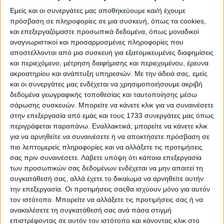
Εμείς και οι συνεργάτες μας αποθηκεύουμε και/ή έχουμε
Θεσμικά
27.05.24 - 14:04
πρόσβαση σε πληροφορίες σε μια συσκευή, όπως τα cookies,
Στην πράξη η συνεργασία ΣΕΑΜ με
και επεξεργαζόμαστε προσωπικά δεδομένα, όπως μοναδικοί
Αμερικάνικη Γεωργική Σχολή
αναγνωριστικοί και προσαρμοσμένες πληροφορίες που
αποστέλλονται από μια συσκευή για εξατομικευμένες διαφημίσεις
και περιεχόμενο, μέτρηση διαφήμισης και περιεχομένου, έρευνα
ακροατηρίου και ανάπτυξη υπηρεσιών.
Με την άδειά σας, εμείς
Agrotica
30.01.24 - 18:33
και οι συνεργάτες μας ενδέχεται να χρησιμοποιήσουμε ακριβή
Με χρηματοδοτικές λύσεις και
δεδομένα γεωγραφικής τοποθεσίας και ταυτοποίησης μέσω
αξιόλογες εκπτώσεις στα μηχανήματα
σάρωσης συσκευών. Μπορείτε να κάνετε κλικ για να συναινέσετε
η 30η Agrotica
στην επεξεργασία από εμάς και τους 1733 συνεργάτες μας όπως
περιγράφεται παραπάνω. Εναλλακτικά, μπορείτε να κάνετε κλικ
για να αρνηθείτε να συναινέσετε ή να αποκτήσετε πρόσβαση σε
Farming
πιο λεπτομερείς πληροφορίες και να αλλάξετε τις προτιμήσεις
12.12.23 - 15:38
σας πριν συναινέσετε.
Λάβετε υπόψη ότι κάποια επεξεργασία
Σύγχρονα παρελκόμενα στην ημερίδα
ΣΕΑΜ και ΕΛΓΟ ΔΗΜΗΤΡΑ στη
των προσωπικών σας δεδομένων ενδέχεται να μην απαιτεί τη
Λάρισα
συγκατάθεσή σας, αλλά έχετε το δικαίωμα να αρνηθείτε αυτήν
την επεξεργασία. Οι προτιμήσεις σαςθα ισχύουν μόνο για αυτόν
τον ιστότοπο. Μπορείτε να αλλάξετε τις προτιμήσεις σας ή να
ανακαλέσετε τη συγκατάθεσή σας ανά πάσα στιγμή
Farming
29.11.23 - 14:12
επιστρέφοντας σε αυτόν τον ιστότοπο και κάνοντας κλικ στο