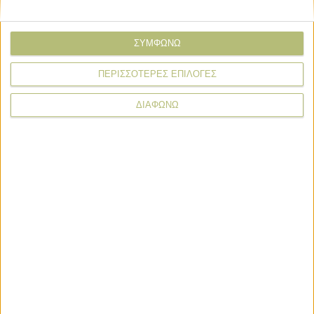
Επενδύσεις
07.10.20 - 09:02
ΣΥΜΦΩΝΩ
Κίνητρα για αγορά αγροτικού
εξοπλισμού και μηχανημάτων
ΠΕΡΙΣΣΟΤΕΡΕΣ ΕΠΙΛΟΓΕΣ
ΔΙΑΦΩΝΩ
ΒΙΒΛΙΟΘΗΚΗ
e-
mail
Explore
About