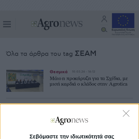
ΣΕΑΜ
Όλα τα άρθρα του tag
Θεσμικά
10.03.26 - 16:12
Μάιο η προκήρυξη για τα Σχέδια, με
μισή καρδιά ο κλάδος στην Agrotica
Προγράμματα
26.09.24 - 14:23
Μόλις στα 135 εκατ. ευρώ ο
προϋπολογισμός για τα νέα Σχέδια
Βελτίωσης
Σεβόμαστε την ιδιωτικότητά σας