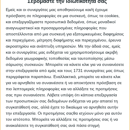
Σεβόμαστε την ιδιωτικότητά σας
Εμείς και οι συνεργάτες μας αποθηκεύουμε και/ή έχουμε
πρόσβαση σε πληροφορίες σε μια συσκευή, όπως τα cookies,
Βαμβάκι
04.04.25 - 08:10
και επεξεργαζόμαστε προσωπικά δεδομένα, όπως μοναδικοί
Κλείνει το παράθυρο του Απριλίου για
αναγνωριστικοί και προσαρμοσμένες πληροφορίες που
προπώληση δια χειρός Τραμπ
αποστέλλονται από μια συσκευή για εξατομικευμένες διαφημίσεις
και περιεχόμενο, μέτρηση διαφήμισης και περιεχομένου, έρευνα
ακροατηρίου και ανάπτυξη υπηρεσιών.
Με την άδειά σας, εμείς
και οι συνεργάτες μας ενδέχεται να χρησιμοποιήσουμε ακριβή
Ειδικά Αφιερώματα
22.03.25 - 08:16
δεδομένα γεωγραφικής τοποθεσίας και ταυτοποίησης μέσω
Πιθανή καλή στιγμή για προπωλήσεις
σάρωσης συσκευών. Μπορείτε να κάνετε κλικ για να συναινέσετε
σύσπορου πριν έρθει το καλοκαίρι
στην επεξεργασία από εμάς και τους 1731 συνεργάτες μας όπως
περιγράφεται παραπάνω. Εναλλακτικά, μπορείτε να κάνετε κλικ
για να αρνηθείτε να συναινέσετε ή να αποκτήσετε πρόσβαση σε
πιο λεπτομερείς πληροφορίες και να αλλάξετε τις προτιμήσεις
Βαμβάκι
21.03.25 - 08:15
σας πριν συναινέσετε.
Λάβετε υπόψη ότι κάποια επεξεργασία
Χρωστάει άνοδο το βαμβάκι, με
των προσωπικών σας δεδομένων ενδέχεται να μην απαιτεί τη
ενισχύσεις έμεινε όρθια η αγορά σε
Ινδία, ΗΠΑ το 2024
συγκατάθεσή σας, αλλά έχετε το δικαίωμα να αρνηθείτε αυτήν
την επεξεργασία. Οι προτιμήσεις σαςθα ισχύουν μόνο για αυτόν
τον ιστότοπο. Μπορείτε να αλλάξετε τις προτιμήσεις σας ή να
ανακαλέσετε τη συγκατάθεσή σας ανά πάσα στιγμή
Βαμβάκι
14.03.25 - 08:02