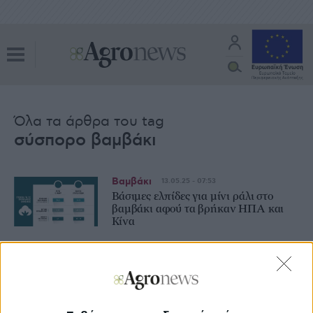
Όλα τα άρθρα του tag
σύσπορο βαμβάκι
Βαμβάκι
13.05.25 - 07:53
Βάσιμες ελπίδες για μίνι ράλι στο
βαμβάκι αφού τα βρήκαν ΗΠΑ και
Κίνα
Βαμβάκι
11.04.25 - 08:19
Βγάζει άμεσα αντίδραση το βαμβάκι,
προσεχώς ανάκτηση των 70 σεντς