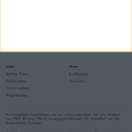
e-
mail
Explore
About
Εμπορεύματα
Εταιρική ταυτότητα
Τεχνολογία
Ιστορική αναδρομή
Προιόντα
Agrenda Ηλεκτρονικά
Special Reports
Επικοινωνία
Links
More
Δελτία Τύπου
Συνδρομές
Εκδηλώσεις
Αγγελίες
Συνεντεύξεις
Ψηφοφορίες
Η επιχείρηση ενισχύθηκε για τον εκσυγχρονισμό της στο πλαίσιο
του ΠΕΠ Αττικής. Με τη συγχρηματοδότηση της Ελλάδας και της
Ευρωπαϊκής Ένωσης