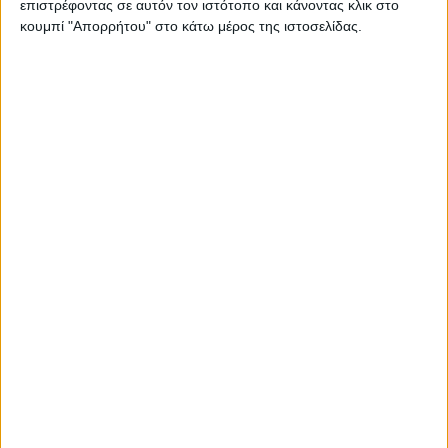
επιστρέφοντας σε αυτόν τον ιστότοπο και κάνοντας κλικ στο
Αθόρυβα και ανοδικά κινείται το
κουμπί "Απορρήτου" στο κάτω μέρος της ιστοσελίδας.
βαμβάκι, πράσινοι οι δείκτες
Βαμβάκι
16.02.24 - 12:59
Έως 16 Φεβρουαρίου οι παραδόσεις
συσπόρου για την ειδική βάμβακος
Εμπορεύματα
23.01.24 - 08:14
Τελευταία ευκαιρία δίνει η διεθνής
τιμή για φιξάρισμα στο σύσπορο με
60 λεπτά
Εμπορεύματα
24.11.23 - 08:02
Ανόρεχτη αγορά και φθηνό δολάριο
φτάνουν σύσπορο στα 60 λεπτά