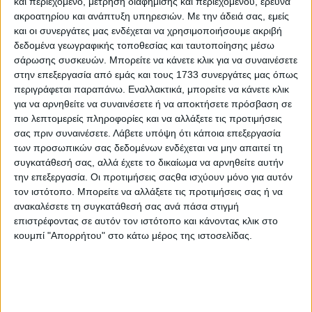
και περιεχόμενο, μέτρηση διαφήμισης και περιεχομένου, έρευνα
το 2024
ακροατηρίου και ανάπτυξη υπηρεσιών.
Με την άδειά σας, εμείς
και οι συνεργάτες μας ενδέχεται να χρησιμοποιήσουμε ακριβή
δεδομένα γεωγραφικής τοποθεσίας και ταυτοποίησης μέσω
Farming
03.02.21 - 10:54
σάρωσης συσκευών. Μπορείτε να κάνετε κλικ για να συναινέσετε
Συνεργασία Syngenta και Insilico
στην επεξεργασία από εμάς και τους 1733 συνεργάτες μας όπως
Medicine για την αξιοποίηση της
περιγράφεται παραπάνω. Εναλλακτικά, μπορείτε να κάνετε κλικ
τεχνητής νοημοσύνης στη βιώσιμη
για να αρνηθείτε να συναινέσετε ή να αποκτήσετε πρόσβαση σε
καινοτομία
πιο λεπτομερείς πληροφορίες και να αλλάξετε τις προτιμήσεις
σας πριν συναινέσετε.
Λάβετε υπόψη ότι κάποια επεξεργασία
των προσωπικών σας δεδομένων ενδέχεται να μην απαιτεί τη
συγκατάθεσή σας, αλλά έχετε το δικαίωμα να αρνηθείτε αυτήν
την επεξεργασία. Οι προτιμήσεις σαςθα ισχύουν μόνο για αυτόν
τον ιστότοπο. Μπορείτε να αλλάξετε τις προτιμήσεις σας ή να
ανακαλέσετε τη συγκατάθεσή σας ανά πάσα στιγμή
επιστρέφοντας σε αυτόν τον ιστότοπο και κάνοντας κλικ στο
κουμπί "Απορρήτου" στο κάτω μέρος της ιστοσελίδας.
ΒΙΒΛΙΟΘΗΚΗ
e-