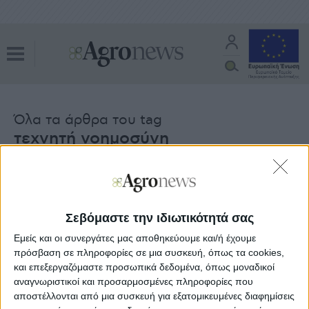
Όλα τα άρθρα του tag
τεχνητή νοημοσύνη
Διεθνή
15.01.24 - 12:11
Άνισο σημάδι αφήνει η τεχνητή
νοημοσύνη στην παγκόσμια
Σεβόμαστε την ιδιωτικότητά σας
οικονομία
Εμείς και οι συνεργάτες μας αποθηκεύουμε και/ή έχουμε
πρόσβαση σε πληροφορίες σε μια συσκευή, όπως τα cookies,
και επεξεργαζόμαστε προσωπικά δεδομένα, όπως μοναδικοί
Food insider
12.01.24 - 13:36
αναγνωριστικοί και προσαρμοσμένες πληροφορίες που
H τεχνητή νοημοσύνη στην κορυφή
αποστέλλονται από μια συσκευή για εξατομικευμένες διαφημίσεις
των τάσεων της αγοράς τροφίμων για