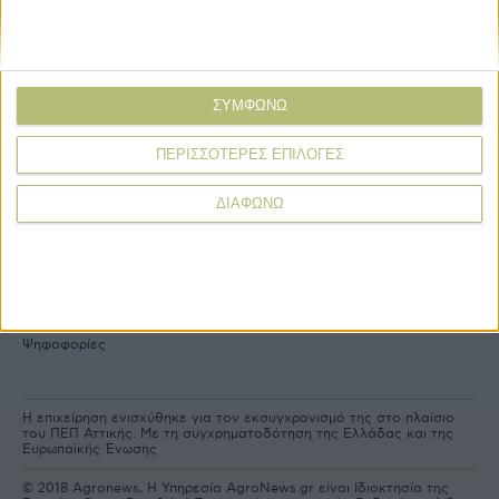
mail
Explore
About
Εμπορεύματα
Εταιρική ταυτότητα
ΣΥΜΦΩΝΩ
Τεχνολογία
Ιστορική αναδρομή
Προιόντα
Agrenda Ηλεκτρονικά
ΠΕΡΙΣΣΟΤΕΡΕΣ ΕΠΙΛΟΓΕΣ
Special Reports
Επικοινωνία
ΔΙΑΦΩΝΩ
Links
More
Δελτία Τύπου
Συνδρομές
Εκδηλώσεις
Αγγελίες
Συνεντεύξεις
Ψηφοφορίες
Η επιχείρηση ενισχύθηκε για τον εκσυγχρονισμό της στο πλαίσιο
του ΠΕΠ Αττικής. Με τη συγχρηματοδότηση της Ελλάδας και της
Ευρωπαϊκής Ένωσης
© 2018 Agronews, Η Υπηρεσία AgroNews.gr είναι Ιδιοκτησία της