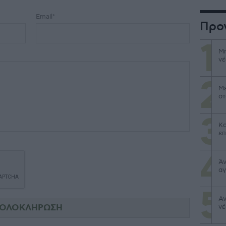
Email*
Προ
Μη
νέ
Με
στ
Κα
επ
Άν
αγ
Αν
νέ