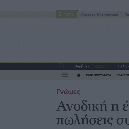
Έντυπα
Agrenda Ηλεκτρονικά
To
Βαμβάκι
Σκληρό
-2,37%
ΕΜΠΟΡΕΥΜΑΤΑ
ΠΛΗΡΩ
Γνώμες
Ανοδική η έ
πωλήσεις συ