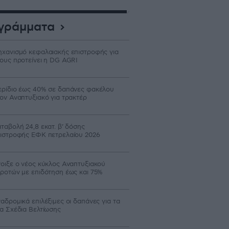
γράμματα
χανισμό κεφαλαιακής επιστροφής για
ους προτείνει η DG AGRI
ρίδιο έως 40% σε δαπάνες φακέλου
ον Αναπτυξιακό για τρακτέρ
ταβολή 24,8 εκατ. β’ δόσης
ιστροφής ΕΦΚ πετρελαίου 2026
οιξε ο νέος κύκλος Αναπτυξιακού
ροτών με επιδότηση έως και 75%
αδρομικά επιλέξιμες οι δαπάνες για τα
α Σχέδια Βελτίωσης