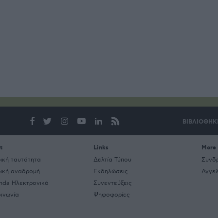
ΒΙΒΛΙΟΘΗΚ
t
Links
More
ρική ταυτότητα
Δελτία Τύπου
Συνδ
ρική αναδρομή
Εκδηλώσεις
Αγγελ
nda Ηλεκτρονικά
Συνεντεύξεις
οινωνία
Ψηφοφορίες