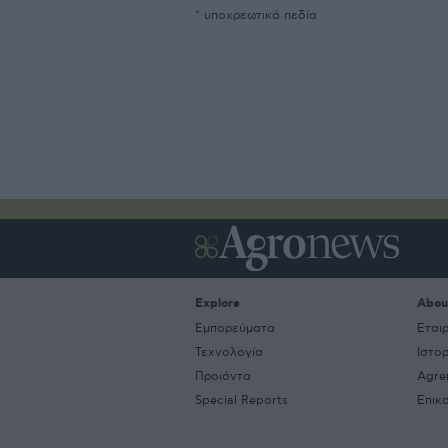
* υποχρεωτικά πεδία
Explore
Abou
Εμπορεύματα
Εται
Τεχνολογία
Ιστο
Προιόντα
Agre
Special Reports
Επικ