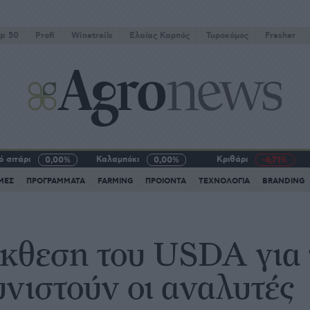
p 50
Profi
Winetrails
Eλαίας Καρπός
Τυροκόμος
Fresher
 σιτάρι
Καλαμπόκι
Κριθάρι
0,00%
0,00%
-6,71%
ΜΕΣ
ΠΡΟΓΡΑΜΜΑΤΑ
FARMING
ΠΡΟΙΟΝΤΑ
ΤΕΧΝΟΛΟΓΙΑ
BRANDING
κθεση του USDA για 
νιστούν οι αναλυτές