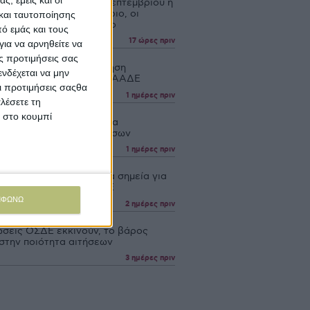
βολή ΟΣΔΕ έως τις 15 Σεπτεμβρίου η
αβολή 75% τσεκ Οκτώβριο, οι
και ταυτοποίησης
οι πάνε για το Νοέμβριο
ό εμάς και τους
17 ώρες πριν
ια να αρνηθείτε να
ς προτιμήσεις σας
ουργία η νέα Ενιαία Αίτηση
νδέχεται να μην
σης, τι λέει ανακοίνωση ΑΑΔΕ
Οι προτιμήσεις σαςθα
1 ημέρες πριν
λέσετε τη
κ στο κουμπί
ώσεις 4,2 εκατ. ευρώ για
θέντα ζώα λόγω ζωονόσων
1 ημέρες πριν
ε νέα εγκύκλιος, λεπτά σημεία για
υποβολή δήλωσης ΟΣΔΕ
ΜΦΩΝΩ
2 ημέρες πριν
ώσεις ΟΣΔΕ εκκινούν, το βάρος
 στην ποιότητα αιτήσεων
3 ημέρες πριν