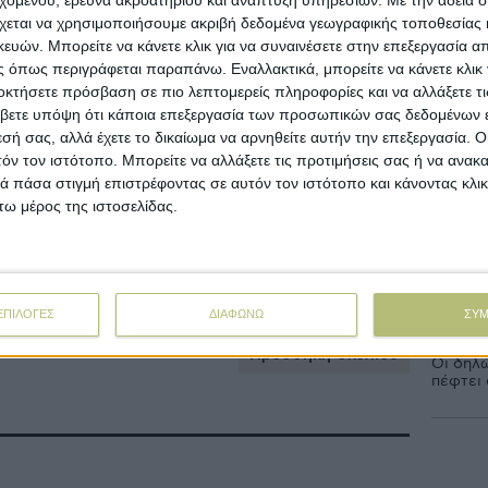
Με υπο
μάδας δεν ήταν μεγάλες σε ποσότητα, αλλά
προκατ
χεται να χρησιμοποιήσουμε ακριβή δεδομένα γεωγραφικής τοποθεσίας 
σουν τις τιμές μας σε υψηλά επίπεδα. Η
υπόλοιπ
ών. Μπορείτε να κάνετε κλικ για να συναινέσετε στην επεξεργασία απ
 ενδιαφέροντος (έστω και επιλεκτικού) έδωσε
 όπως περιγράφεται παραπάνω. Εναλλακτικά, μπορείτε να κάνετε κλικ γ
κκοκκιστές να πιάσουν τα 80 σεντς ανά
οκτήσετε πρόσβαση σε πιο λεπτομερείς πληροφορίες και να αλλάξετε τι
λα υπάρχουν ανοιχτά συμβόλαια που ήδη
Σε λειτ
βετε υπόψη ότι κάποια επεξεργασία των προσωπικών σας δεδομένων ε
Ενίσχυ
καλύτερο.
εσή σας, αλλά έχετε το δικαίωμα να αρνηθείτε αυτήν την επεξεργασία. 
τόν τον ιστότοπο. Μπορείτε να αλλάξετε τις προτιμήσεις σας ή να ανακα
 οι εμπορικοί οίκοι ή μικροί έμποροι, ενώ οι
 πάσα στιγμή επιστρέφοντας σε αυτόν τον ιστότοπο και κάνοντας κλι
Αποζημι
ι από την πρόσφατη χρηματιστηριακή άνοδο
ω μέρος της ιστοσελίδας.
θανατω
μές να επιστρέψουν προς τα 70 σεντς για να
Εκδόθηκ
νης
σωστή 
ΕΠΙΛΟΓΕΣ
ΔΙΑΦΩΝΩ
ΣΥ
Προσθήκη σχολίου
Οι δηλ
πέφτει