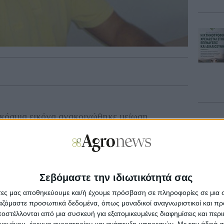
κόσμια εικόνα ανακοινώθηκε μείωση
κιστάν), αρχικών και τελικών αποθεμάτων. Ως
βοήθεια της πτώσης του δολαρίου οι τιμές
τους, δηλαδή τα 75 σεντς ανά λίμπρα. Εκεί
σοβαρή αντίσταση και γι’ αυτό το λόγο οι
ωλήσεις ή κλεισίματα τιμών σε αυτά τα
Σεβόμαστε την ιδιωτικότητά σας
New
άτες μας αποθηκεύουμε και/ή έχουμε πρόσβαση σε πληροφορίες σε μια
Πληρωμέ
ργαζόμαστε προσωπικά δεδομένα, όπως μοναδικοί αναγνωριστικοί και 
στέλλονται από μια συσκευή για εξατομικευμένες διαφημίσεις και περ
εχομένου, έρευνα ακροατηρίου και ανάπτυξη υπηρεσιών.
Με την άδειά σα