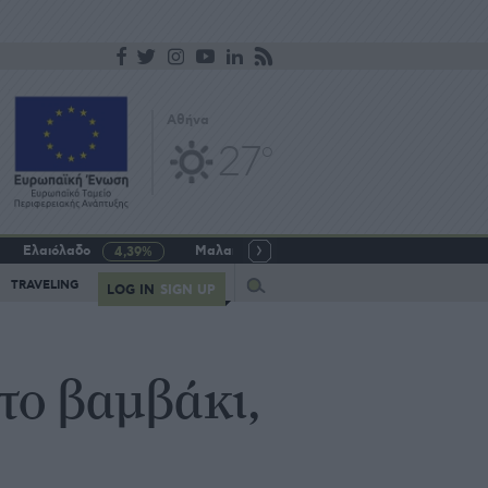
Αθήνα
27
o
Ελαιόλαδο
Μαλακό σιτάρι
Γάλα αγελαδινό
4,39%
-5,64%
Query
TRAVELING
LOG IN
SIGN UP
το βαμβάκι,