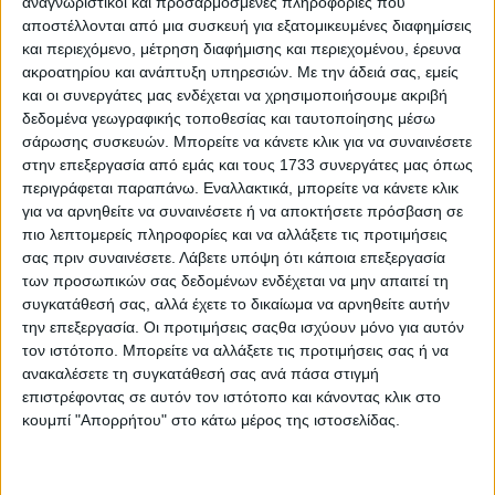
αναγνωριστικοί και προσαρμοσμένες πληροφορίες που
Αναλυτικά στη σχετική ανακοίνωση αναφέρονται τα εξής:
αποστέλλονται από μια συσκευή για εξατομικευμένες διαφημίσεις
και περιεχόμενο, μέτρηση διαφήμισης και περιεχομένου, έρευνα
Σε πληγείσες καλλιέργειες στα Φάρσαλα ο Κόκκαλης:
ακροατηρίου και ανάπτυξη υπηρεσιών.
Με την άδειά σας, εμείς
Μιλά για «σχεδόν ολοκληρωτική καταστροφή» και
και οι συνεργάτες μας ενδέχεται να χρησιμοποιήσουμε ακριβή
ζητά αλλαγή κανονισμού του ΕΛΓΑ
δεδομένα γεωγραφικής τοποθεσίας και ταυτοποίησης μέσω
σάρωσης συσκευών. Μπορείτε να κάνετε κλικ για να συναινέσετε
Την εικόνα της εκτεταμένης καταστροφής που άφησαν
πίσω τους τα έντονα πλημμυρικά φαινόμενα και η
στην επεξεργασία από εμάς και τους 1733 συνεργάτες μας όπως
σφοδρή χαλαζόπτωση της περασμένης Παρασκευής στα
περιγράφεται παραπάνω. Εναλλακτικά, μπορείτε να κάνετε κλικ
Φάρσαλα, διαπίστωσε από κοντά ο τομεάρχης Αγροτικής
για να αρνηθείτε να συναινέσετε ή να αποκτήσετε πρόσβαση σε
Ανάπτυξης και Τροφίμων του ΣΥΡΙΖΑ - Προοδευτική
πιο λεπτομερείς πληροφορίες και να αλλάξετε τις προτιμήσεις
Συμμαχία και βουλευτής Λάρισας κ. Βασίλης Κόκκαλης, ο
σας πριν συναινέσετε.
Λάβετε υπόψη ότι κάποια επεξεργασία
οποίος πραγματοποίησε σήμερα, Κυριακή, αυτοψία σε
των προσωπικών σας δεδομένων ενδέχεται να μην απαιτεί τη
πληγείσες αγροτικές εκτάσεις της περιοχής.
συγκατάθεσή σας, αλλά έχετε το δικαίωμα να αρνηθείτε αυτήν
την επεξεργασία. Οι προτιμήσεις σαςθα ισχύουν μόνο για αυτόν
Οι ζημιές που καταγράφονται σε βασικές καλλιέργειες
τον ιστότοπο. Μπορείτε να αλλάξετε τις προτιμήσεις σας ή να
του κάμπου προκαλούν έντονη ανησυχία στους
παραγωγούς, καθώς το χαλάζι χτύπησε με ιδιαίτερη
ανακαλέσετε τη συγκατάθεσή σας ανά πάσα στιγμή
σφοδρότητα χωράφια με βιομηχανική ντομάτα, βαμβάκι
επιστρέφοντας σε αυτόν τον ιστότοπο και κάνοντας κλικ στο
και καλαμπόκι, σε μια περίοδο κρίσιμη για την εξέλιξη της
κουμπί "Απορρήτου" στο κάτω μέρος της ιστοσελίδας.
παραγωγής.
Μετά την επίσκεψή του στις πληγείσες περιοχές και τις