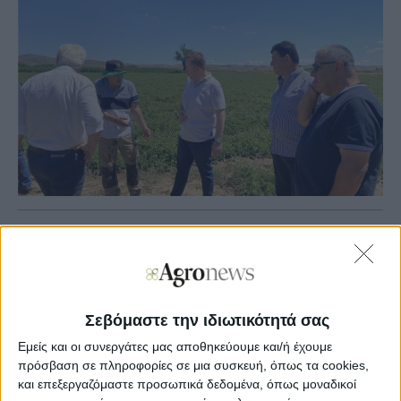
Agronews
15/06/2026, 11:54 πμ
1844
0
Σεβόμαστε την ιδιωτικότητά σας
Μάλιστα σύμφωνα με τον βουλευτή Λάρισας του ΣΥΡΙΖΑ,
Βασίλη Κόκκαλη, «η καταστροφή από το χαλάζι σε
Εμείς και οι συνεργάτες μας αποθηκεύουμε και/ή έχουμε
ντομάτα, σε βαμβάκι, σε καλαμπόκι, είναι σχεδόν
πρόσβαση σε πληροφορίες σε μια συσκευή, όπως τα cookies,
ολοκληρωτική».
και επεξεργαζόμαστε προσωπικά δεδομένα, όπως μοναδικοί