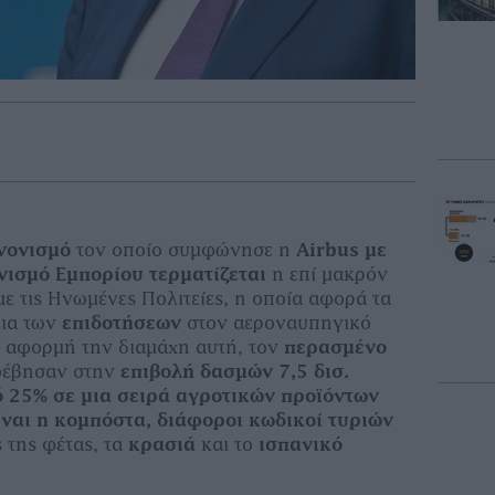
νονισμό
τον οποίο συμφώνησε η
Airbus
με
ισμό Εμπορίου τερματίζεται
η επί μακρόν
ε τις Ηνωμένες Πολιτείες, η οποία αφορά τα
ρια των
επιδοτήσεων
στον αεροναυπηγικό
 αφορμή την διαμάχη αυτή, τον
περασμένο
έβησαν στην
επιβολή δασμών 7,5 δισ.
 25% σε μια σειρά αγροτικών προϊόντων
ίναι η κομπόστα, διάφοροι κωδικοί τυριών
 της φέτας, τα
κρασιά
και το
ισπανικό