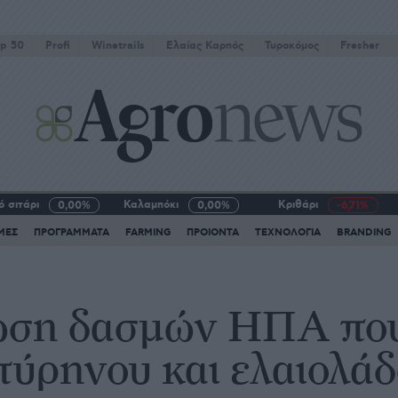
p 50
Profi
Winetrails
Eλαίας Καρπός
Τυροκόμος
Fresher
 σιτάρι
Καλαμπόκι
Κριθάρι
0,00%
0,00%
-6,71%
ΜΕΣ
ΠΡΟΓΡΑΜΜΑΤΑ
FARMING
ΠΡΟΙΟΝΤΑ
ΤΕΧΝΟΛΟΓΙΑ
BRANDING
ση δασμών ΗΠΑ που 
πύρηνου και ελαιολά