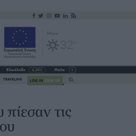
Αθήνα
32
o
Ελαιόλαδο
Μαλακό σιτάρι
Γάλα αγελαδινό
4,39%
-5,64%
Query
TRAVELING
LOG IN
SIGN UP
πίεσαν τις
δου