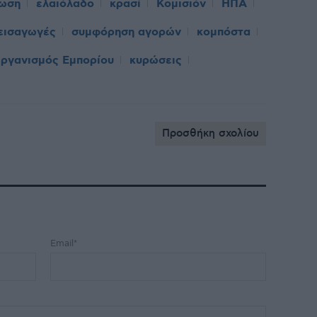
νωση
ελαιόλαδο
κρασί
Κομισιόν
ΗΠΑ
εισαγωγές
συμφόρηση αγορών
κομπόστα
ργανισμός Εμπορίου
κυρώσεις
Προσθήκη σχολίου
Email*