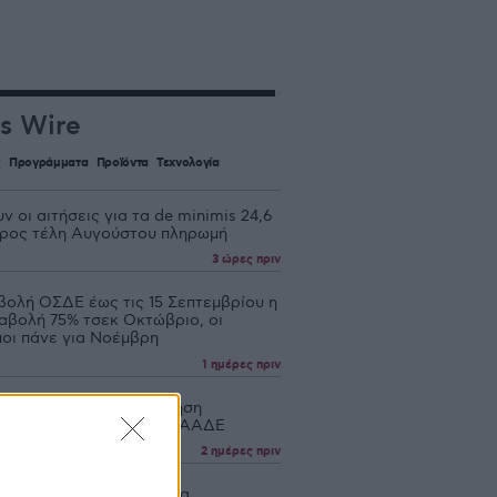
s Wire
ς
Προγράμματα
Προϊόντα
Τεχνολογία
ν οι αιτήσεις για τα de minimis 24,6
 προς τέλη Αυγούστου πληρωμή
3 ώρες πριν
βολή ΟΣΔΕ έως τις 15 Σεπτεμβρίου η
αβολή 75% τσεκ Οκτώβριο, οι
ποι πάνε για Νοέμβρη
1 ημέρες πριν
ουργία η νέα Ενιαία Αίτηση
σης, τι λέει ανακοίνωση ΑΑΔΕ
2 ημέρες πριν
ώσεις 4,2 εκατ. ευρώ για