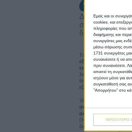
Διαβάστε επίσ
Εμείς και οι συνεργ
cookies, και επεξε
στα Φάρσαλα γ
πληροφορίες που απο
δυναμική του
διαφήμισης και περι
συνεργάτες μας ενδέ
μέσω σάρωσης συσκευ
1731 συνεργάτες μας
Τα επιχειρήματα αυτά
συναινέσετε ή να απ
εξαγωγών αγροτικών 
πριν συναινέσετε.
Λά
επλήγησαν από τους
απαιτεί τη συγκατάθ
λειτούργησαν ως
πρό
ισχύουν μόνο για αυ
θύμισαν εκείνες που έ
συγκατάθεσή σας ανά
εξαντλούνται μαζί με 
"Απορρήτου" στο κάτ
Ήδη η
Ευρώπη αναμέ
στο πλαίσιο του ΠΟΕ
ακυρωθεί
. Μάλιστα 
Ουάσιγκτον ότι και ε
ΠΕΡΙΣΣΟΤΕΡΕΣ 
δεν συμβεί. «Η Ευρωπ