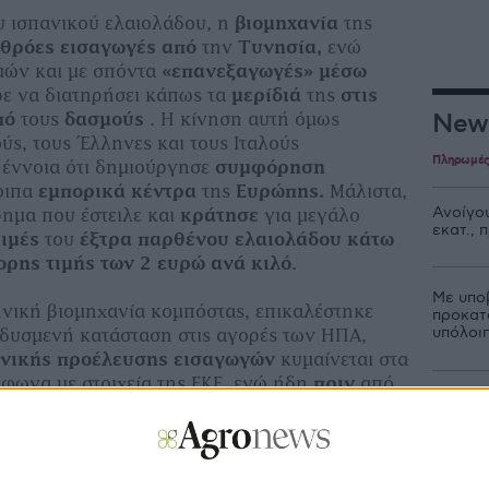
υ ισπανικού ελαιολάδου, η
βιομηχανία
της
θρόες εισαγωγές από
την
Τυνησία,
ενώ
μών και με σπόντα
«επανεξαγωγές» μέσω
ε να διατηρήσει κάπως τα
μερίδιά
της
στις
New
πό
τους
δασμούς
. Η κίνηση αυτή όμως
ύς, τους Έλληνες και τους Ιταλούς
Πληρωμέ
 έννοια ότι δημιούργησε
συμφόρηση
οιπα
εμπορικά κέντρα
της
Ευρώπης.
Μάλιστα,
Ανοίγου
ρημα που έστειλε και
κράτησε
για μεγάλο
εκατ.,
τιμές
του
έξτρα παρθένου ελαιολάδου κάτω
ορης τιμής των 2 ευρώ ανά κιλό
.
Με υπο
νική βιομηχανία κομπόστας, επικαλέστηκε
προκατ
υπόλοι
 δυσμενή κατάσταση στις αγορές των ΗΠΑ,
νικής προέλευσης εισαγωγών
κυµαίνεται στα
φωνα με στοιχεία της ΕΚΕ, ενώ ήδη
πριν
από
Σε λειτ
19,
τα
ελληνικά προϊόντα κομπόστας
Ενίσχυ
ασµό 18%
.
Αποζημι