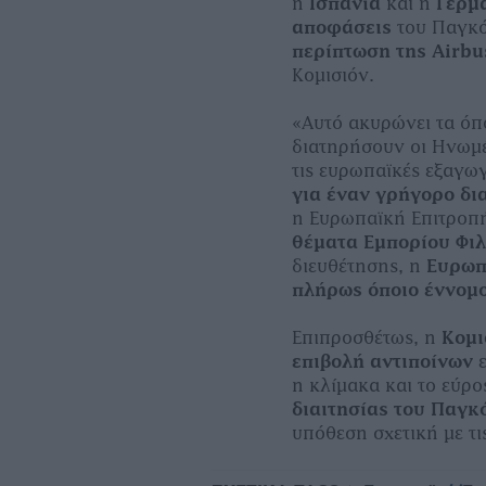
η
Ισπανία
και η
Γερμ
αποφάσεις
του Παγκό
περίπτωση της
Airbu
Κομισιόν.
«Αυτό ακυρώνει τα όπ
διατηρήσουν οι Ηνωμέν
τις ευρωπαϊκές εξαγω
για έναν γρήγορο δι
η Ευρωπαϊκή Επιτροπ
θέματα Εμπορίου Φι
διευθέτησης, η
Ευρωπ
πλήρως όποιο έννομο
Επιπροσθέτως, η
Κομι
επιβολή αντιποίνων
ε
η κλίμακα και το εύρο
διαιτησίας του Παγ
υπόθεση σχετική με τ