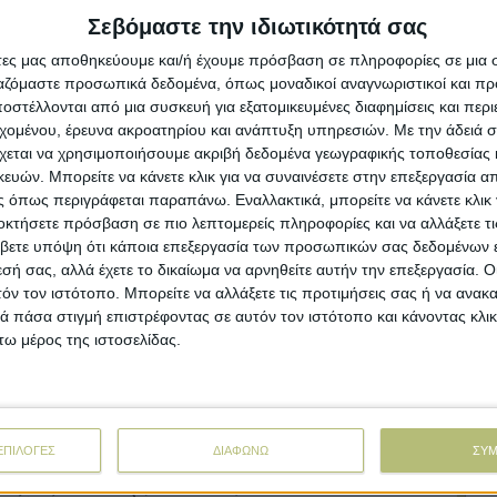
θανατω
Σεβόμαστε την ιδιωτικότητά σας
ης:
Πράξη με 27 λεπτά το κιλό
άτες μας αποθηκεύουμε και/ή έχουμε πρόσβαση σε πληροφορίες σε μια
ργαζόμαστε προσωπικά δεδομένα, όπως μοναδικοί αναγνωριστικοί και 
Εκδόθηκ
ια το σκληρό που κρατά τη
σωστή 
στέλλονται από μια συσκευή για εξατομικευμένες διαφημίσεις και περ
εχομένου, έρευνα ακροατηρίου και ανάπτυξη υπηρεσιών.
Με την άδειά σα
χεται να χρησιμοποιήσουμε ακριβή δεδομένα γεωγραφικής τοποθεσίας 
ών. Μπορείτε να κάνετε κλικ για να συναινέσετε στην επεξεργασία απ
 όπως περιγράφεται παραπάνω. Εναλλακτικά, μπορείτε να κάνετε κλικ γ
 λοιπόν ότι
το 45,85% των ελληνικών
οκτήσετε πρόσβαση σε πιο λεπτομερείς πληροφορίες και να αλλάξετε τι
προϊόντων στις Ηνωμένες Πολιτείες,
βετε υπόψη ότι κάποια επεξεργασία των προσωπικών σας δεδομένων ε
 δασμούς
αυτούς, που σε πολλές περιπτώσεις
Προ
εσή σας, αλλά έχετε το δικαίωμα να αρνηθείτε αυτήν την επεξεργασία. 
σχημα για πιέσεις
που αν και πιο ήπιες
τόν τον ιστότοπο. Μπορείτε να αλλάξετε τις προτιμήσεις σας ή να ανακα
φερε το ρωσικό εμπάργκο, φαίνεται ότι
 πάσα στιγμή επιστρέφοντας σε αυτόν τον ιστότοπο και κάνοντας κλι
Μη
την διάρκεια των δασμών.
ω μέρος της ιστοσελίδας.
νέ
νει
πως
με τον διακανονισμό της διαμάχης
 με τις ΗΠΑ
, ότι το δυσμενές
πλαίσιο αυτό θα
Με
στ
ήδη η
Κομισιόν προειδοποίησε
την
κείνη
θα ανταποδώσει με κυρώσεις
, εάν αυτό
ΕΠΙΛΟΓΕΣ
ΔΙΑΦΩΝΩ
ΣΥ
αϊκή Ένωση συνολικά και ειδικότερα η
Γαλλία,
Κα