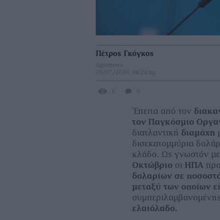
Πέτρος Γκόγκος
Agronews
29/07/2020, 08:24 πμ
6
0
Έπειτα από τον
διακα
τον Παγκόσμιο Οργαν
διατλαντική
διαμάχη
μ
δισεκατομμύρια δολά
κλάδο. Ως γνωστόν με
Οκτώβριο
οι
ΗΠΑ
προ
δολαρίων σε ποσοστό
μεταξύ των οποίων ε
συμπεριλαμβανομένης
ελαιόλαδο.