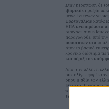
Στην περίπτωση δε το
ιβηρικής
προέβη σε
α
μέσω έντεχνων χειρισ
Πορτογαλίας
κατάφερ
ΗΠΑ ανεπηρέαστα α
στοίχησε στους Ισπανο
παραγωγούς, υπό την
ποσοτήτων στα
υπόλ
ήταν το βασικό επιχεί
χρονικό διάστημα τις
και πέριξ της ασύμφ
Από την άλλη, η ελλη
ουκ ολίγες φορές την
όπου η
αξία
των
ελλη
50 εκατ. δολάρια
σύμ
τον
Οκτώβριο
του
20
επιβαρύνονταν με δ