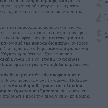
ανία
είναι
σε πλήρη συμμόρφωση με τις
επ
σμιου Οργανισμού Εμπορίου
(ΠΟΕ)
στην
s
», παραδέχεται η σχετική ανακοίνωση της
Άν
αγ
οια επιχειρήματα χρησιμοποιούνται για να
ες Πολιτείες εν ισχύ τα αντίμετρά τους προς
Αν
νέ
γές και προσφέρει ισχυρά
αντεπιχειρήματα
ακανονισμό της μακράς διαμάχης
», ανέφερε
ή. Στα παραπάνω ο
Ευρωπαίος επίτροπος για
λ Χόγκαν
πρόσθεσε τα εξής: «Απουσία
αϊκή Ενωση
θα είναι
έτοιμη
να
ασκήσει
 δικαίωμα έχει για την επιβολή κυρώσεων
».
σιόν διευκρίνισε
ότι
εάν αποφασισθεί η
ις βάρος προϊόντων των Ηνωμένων Πολιτειών,
ς τους
θα καθορισθεί βάσει του πλαισίου
κόσμιου Οργανισμού Εμπορίου
σε αντίστοιχη
ις επιδοτήσεις προς την αεροναυπηγική
Boeing.