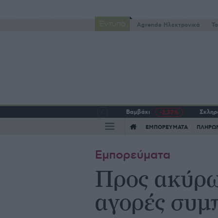
Έντυπα
Agrenda Ηλεκτρονικά
To
Βαμβάκι
Σκληρό
-2,37%
ΕΜΠΟΡΕΥΜΑΤΑ
ΠΛΗΡΩ
Εμπορεύματα
Προς ακύρω
αγορές συμ