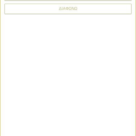
Για την καταγραφή, Δημήτρης Μιχαηλίδης, ΑγροΝέα
ΔΙΑΦΩΝΩ
Σχόλια
Προσθήκη σχολίου
(0)
ΤΟ ΔΙΚΟ ΣΑΣ ΣΧΟΛΙΟ
Όνομα*
Email*
Σχόλιο*