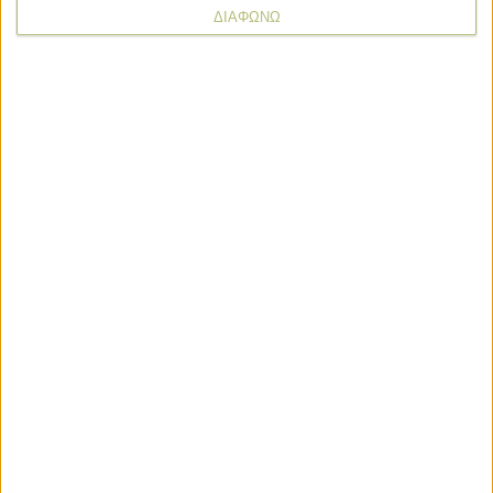
ΔΙΑΦΩΝΩ
* υποχρεωτικά πεδία
Εκδηλώσεις
Εκδηλώσεις
Sommet de L’Élevage 2026: Εκεί όπου
διαμορφώνεται το μέλλον της