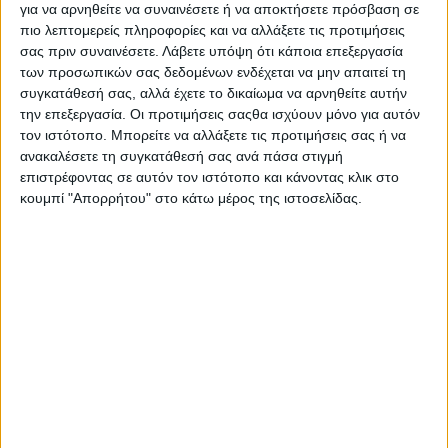
για να αρνηθείτε να συναινέσετε ή να αποκτήσετε πρόσβαση σε
τη Βιομηχανία των Πράσινων Εύκαμπτων Εκτυπωμένων
πιο λεπτομερείς πληροφορίες και να αλλάξετε τις προτιμήσεις
Ηλεκτρονικών.
σας πριν συναινέσετε.
Λάβετε υπόψη ότι κάποια επεξεργασία
Την Τετάρτη 1 Νοεμβρίου η ημέρα είναι αφιερωμένη στη
των προσωπικών σας δεδομένων ενδέχεται να μην απαιτεί τη
νέα παγκόσμια τάση της χρήσης των αγροβολταϊκών και
συγκατάθεσή σας, αλλά έχετε το δικαίωμα να αρνηθείτε αυτήν
του επιτυχημένου παραδείγματος του θερμοκηπίου της
την επεξεργασία. Οι προτιμήσεις σαςθα ισχύουν μόνο για αυτόν
Organic Electronic Technologies. (Divani Caravel Αθήνα)
τον ιστότοπο. Μπορείτε να αλλάξετε τις προτιμήσεις σας ή να
που θα γίνει παρουσία του υφ Αγροτικής Ανάπτυξης και
ανακαλέσετε τη συγκατάθεσή σας ανά πάσα στιγμή
Τροφίμων Διονύση Σταμενίτη και του Τομεάρχη
επιστρέφοντας σε αυτόν τον ιστότοπο και κάνοντας κλικ στο
Περιβάλλοντος και Ενέργειας του ΣΥΡΙΖΑ καθ. Μίλτου
κουμπί "Απορρήτου" στο κάτω μέρος της ιστοσελίδας.
Ζαμπάρα.
Γενικές Πληροφορίες για το Διεθνές Συνέδριο
(
ICEEPE23) &
Agrivoltaics
Τα Συνέδρια και η Έκθεση διοργανώνονται από το
Εργαστήριο Νανοτεχνολογίας LTFN του ΑΠΘ
(
www.ltfn.gr
), τον
Ελληνικό Σύνδεσμο Επιχειρήσεων
Οργανικών & Εκτυπωμένων Ηλεκτρονικών ΗΟΡΕ-Α
(
www.hope-a.com
) και το
Κέντρο Αριστείας
Νανοτεχνολογιών
COPE-
Nano
, και φέρνουν σε επαφή
διεθνώς αναγνωρισμένους Ειδικούς από τον χώρο της
Βιομηχανίας και των Επιχειρήσεων, Επενδυτές, Φορείς