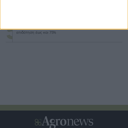
Καταβολή 24,8 εκατ. β’ δόσης επιστροφής ΕΦΚ
πετρελαίου 2026
Άνοιξε ο νέος κύκλος Αναπτυξιακού αγροτών με
επιδότηση έως και 75%