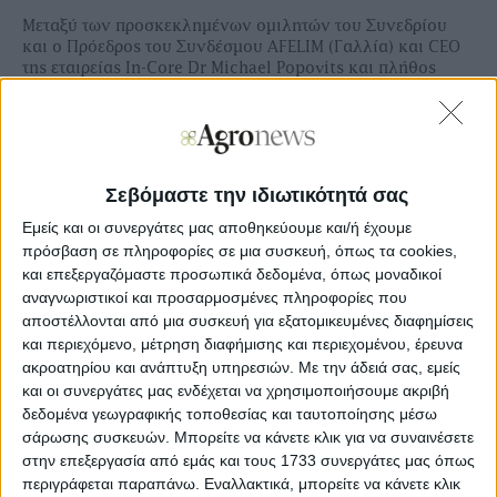
Μεταξύ των προσκεκλημένων ομιλητών του Συνεδρίου
και ο Πρόεδρος του Συνδέσμου AFELIM (Γαλλία) και CEO
της εταιρείας In-Core Dr Michael Popovits και πλήθος
εκπροσώπων επιχειρηματικών, ακαδημαϊκών,
ερευνητικών φορέων από την Ελλάδα και το εξωτερικό.
Στη διάρκεια του Συνεδρίου συναντώνται οι πρωτοπόροι
της Πράσινης Ευρωπαϊκής Βιομηχανίας για να
Σεβόμαστε την ιδιωτικότητά σας
ανακοινώσουν τα νέα επιτεύγματά τους, να συζητήσουν
τις νέες τάσεις της παγκόσμιας αγοράς και να
Εμείς και οι συνεργάτες μας αποθηκεύουμε και/ή έχουμε
παρουσιάσουν νέες πρωτοποριακές λύσεις ανάσχεσης των
πρόσβαση σε πληροφορίες σε μια συσκευή, όπως τα cookies,
επιπτώσεων της κλιματικής αλλαγής.
και επεξεργαζόμαστε προσωπικά δεδομένα, όπως μοναδικοί
αναγνωριστικοί και προσαρμοσμένες πληροφορίες που
Agrivoltaics Η απάντηση στην κλιματική και
αποστέλλονται από μια συσκευή για εξατομικευμένες διαφημίσεις
επισιτιστική κρίση
και περιεχόμενο, μέτρηση διαφήμισης και περιεχομένου, έρευνα
Τα πολύ αισιόδοξα αποτελέσματα από τη λειτουργία του
ακροατηρίου και ανάπτυξη υπηρεσιών.
Με την άδειά σας, εμείς
πρώτου στον κόσμο ενεργειακά αυτόνομου θερμοκηπίου
και οι συνεργάτες μας ενδέχεται να χρησιμοποιήσουμε ακριβή
ης
που λειτουργεί με τη χρήση των 3
γενιάς
δεδομένα γεωγραφικής τοποθεσίας και ταυτοποίησης μέσω
φωτοβολταϊκών που παράγονται στην Ελλάδα, αλλά και
σάρωσης συσκευών. Μπορείτε να κάνετε κλικ για να συναινέσετε
οι προοπτικές των αγροβολταϊκών (agrivoltaics) που
στην επεξεργασία από εμάς και τους 1733 συνεργάτες μας όπως
εξοικονομούν ενέργεια, γη και νερό έρχονται στο
περιγράφεται παραπάνω. Εναλλακτικά, μπορείτε να κάνετε κλικ
ου
επίκεντρο του 13
Διεθνούς Συνεδρίου και Έκθεσης για