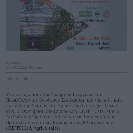
Agronews
24/10/2023, 08:45 πμ
8
0
Με την παρουσία του Υπουργού Ενέργειας και
Περιβάλλοντος Θεόδωρου Σκυλακάκη και της πολιτικής
ηγεσίας του Υπουργείου Αγροτικής Ανάπτυξης ξεκινά
ο
στις 30 Οκτωβρίου στο ξενοδοχείο Divani Caravel το 3
Διεθνές Συνέδριο και Έκθεση για τη Βιομηχανία των
Πράσινων Εύκαμπτων Εκτυπωμένων Ηλεκτρονικών
(ICEFPE23) & Agrivoltaics.