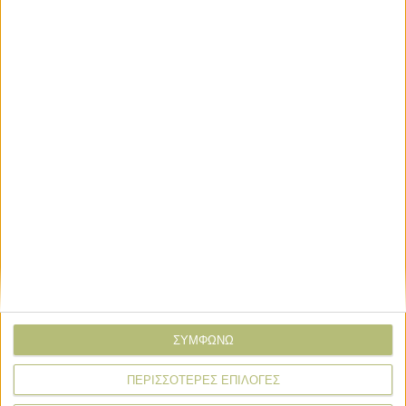
Σχόλια
Προσθήκη σχολίου
(0)
ΤΟ ΔΙΚΟ ΣΑΣ ΣΧΟΛΙΟ
Όνομα*
Email*
Σχόλιο*
ΣΥΜΦΩΝΩ
ΠΕΡΙΣΣΟΤΕΡΕΣ ΕΠΙΛΟΓΕΣ