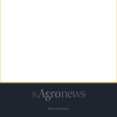
Άνοιξε ο νέος κύκλος Αναπτυξιακού αγροτών με
επιδότηση έως και 75%
ΒΙΒΛΙΟΘΗΚΗ