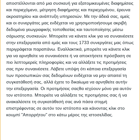
αποστέλλονται από μια συσκευή για εξατομικευμένες διαφημίσεις
κλάδου των λιπασμάτων.
και περιεχόμενο, μέτρηση διαφήμισης και περιεχομένου, έρευνα
Τα τελευταία χρόνια, ο αγροτικός τομέας βρίσκεται
ακροατηρίου και ανάπτυξη υπηρεσιών.
Με την άδειά σας, εμείς
αντιμέτωπος με σημαντικές πιέσεις που επηρεάζουν άμεσα
και οι συνεργάτες μας ενδέχεται να χρησιμοποιήσουμε ακριβή
το κόστος παραγωγής και τη συνολική του
δεδομένα γεωγραφικής τοποθεσίας και ταυτοποίησης μέσω
ανταγωνιστικότητα. Έτσι, στο πλαίσιο αυτό ο ΣΠΕΛ
σάρωσης συσκευών. Μπορείτε να κάνετε κλικ για να συναινέσετε
διοργανώνει την ημερίδα
«Αγροτική Παραγωγή και
στην επεξεργασία από εμάς και τους 1733 συνεργάτες μας όπως
Ανταγωνιστικότητα: Από το Κόστος στην Αξία»
με
περιγράφεται παραπάνω. Εναλλακτικά, μπορείτε να κάνετε κλικ
στόχο αυτή να αποτελέσει
καταλύτη για έναν
για να αρνηθείτε να συναινέσετε ή να αποκτήσετε πρόσβαση σε
ουσιαστικό διάλογο
, με τη συμμετοχή
ομιλητών
από την
πιο λεπτομερείς πληροφορίες και να αλλάξετε τις προτιμήσεις
Πολιτική Ηγεσία, τη Βιομηχανία Τροφίμων, την
σας πριν συναινέσετε.
Λάβετε υπόψη ότι κάποια επεξεργασία
Ακαδημαϊκή Κοινότητα, θεσμικούς φορείς και φυσικά τον
Κλάδο των Λιπασμάτων.
των προσωπικών σας δεδομένων ενδέχεται να μην απαιτεί τη
συγκατάθεσή σας, αλλά έχετε το δικαίωμα να αρνηθείτε αυτήν
Κεντρικός άξονας της συζήτησης θα είναι η
την επεξεργασία. Οι προτιμήσεις σαςθα ισχύουν μόνο για αυτόν
μετάβαση
«από το κόστος στην αξία»,
αναδεικνύοντας
τον ιστότοπο. Μπορείτε να αλλάξετε τις προτιμήσεις σας ή να
τον ρόλο της σύγχρονης και ορθολογικής θρέψης των
ανακαλέσετε τη συγκατάθεσή σας ανά πάσα στιγμή
φυτών ως βασικού εργαλείου για την ενίσχυση της
επιστρέφοντας σε αυτόν τον ιστότοπο και κάνοντας κλικ στο
παραγωγικότητας, τη δημιουργία προστιθέμενης αξίας και
κουμπί "Απορρήτου" στο κάτω μέρος της ιστοσελίδας.
τη βιώσιμη ανάπτυξη της ελληνικής γεωργίας.
Σχόλια
Προσθήκη σχολίου
(0)