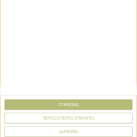
Εκδηλώσεις
SIAL PARIS 2026: SIAL Innovation,
ένας κορυφαίος διαγωνισμός που
προωθεί την καινοτομία στη
βιομηχανία τροφίμων
Εκδηλώσεις
Επιχειρηματικός κόμβος τεχνολογίας
για την κτηνοτροφία η Zootechnia
ΣΥΜΦΩΝΩ
ΠΕΡΙΣΣΟΤΕΡΕΣ ΕΠΙΛΟΓΕΣ
ΔΙΑΦΩΝΩ