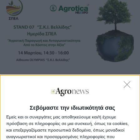
Agronews
28/01/2026, 12:16 μμ
32
0
Σεβόμαστε την ιδιωτικότητά σας
Εμείς και οι συνεργάτες μας αποθηκεύουμε και/ή έχουμε
Μέσα από αυτή τη δράση, ο ΣΠΕΛ θέλει να αναδείξει τον
πρόσβαση σε πληροφορίες σε μια συσκευή, όπως τα cookies,
καθοριστικό ρόλο των μελών της στη θρέψη των φυτών
και επεξεργαζόμαστε προσωπικά δεδομένα, όπως μοναδικοί
και τη βιώσιμη ανάπτυξη της ελληνικής γεωργίας,
αναγνωριστικοί και προσαρμοσμένες πληροφορίες που
προωθώντας παράλληλα τις θέσεις και τις αξίες του