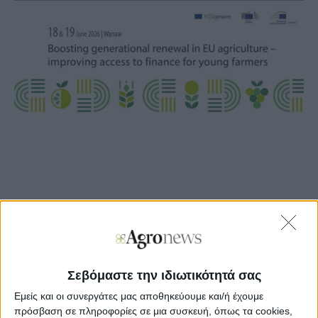
Agronews
09/06/2026, 16:08 μμ
119
0
Σεβόμαστε την ιδιωτικότητά σας
Εμείς και οι συνεργάτες μας αποθηκεύουμε και/ή έχουμε
Αυτή η διήμερη συνάντηση θα προωθήσει τη Στρατηγική
πρόσβαση σε πληροφορίες σε μια συσκευή, όπως τα cookies,
της Επιτροπής για την Ανανέωση των Γενεών στη Γεωργία