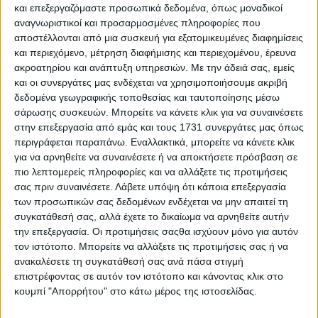
και επεξεργαζόμαστε προσωπικά δεδομένα, όπως μοναδικοί
και θα υποστηρίξει τις συνεχιζόμενες εργασίες για την
ανάπτυξη καινοτόμων χρηματοοικονομικών και
αναγνωριστικοί και προσαρμοσμένες πληροφορίες που
συμβουλευτικών λύσεων για τον τομέα. Οι συζητήσεις θα
αποστέλλονται από μια συσκευή για εξατομικευμένες διαφημίσεις
επικεντρωθούν στη βελτίωση της πρόσβασης στη
και περιεχόμενο, μέτρηση διαφήμισης και περιεχομένου, έρευνα
χρηματοδότηση για τους νέους αγρότες, με πρακτικές
ακροατηρίου και ανάπτυξη υπηρεσιών.
Με την άδειά σας, εμείς
γνώσεις σχετικά με την ΚΑΠ και τα χρηματοοικονομικά
και οι συνεργάτες μας ενδέχεται να χρησιμοποιήσουμε ακριβή
της μέσα για τους νέους αγρότες, τα εθνικά προγράμματα
δεδομένα γεωγραφικής τοποθεσίας και ταυτοποίησης μέσω
για επενδύσεις σε γη και τις δημόσιες εγγυήσεις, τα
σάρωσης συσκευών. Μπορείτε να κάνετε κλικ για να συναινέσετε
προγράμματα ανάπτυξης νέων αγροτών, τα μοντέλα
στην επεξεργασία από εμάς και τους 1731 συνεργάτες μας όπως
συνεπένδυσης των τραπεζών με νέους αγρότες, καθώς και
περιγράφεται παραπάνω. Εναλλακτικά, μπορείτε να κάνετε κλικ
τη μικτή χρηματοδότηση και συμβουλευτική υποστήριξη,
για να αρνηθείτε να συναινέσετε ή να αποκτήσετε πρόσβαση σε
παράλληλα με τον διάλογο υψηλού επιπέδου και τις
πολύτιμες ευκαιρίες δικτύωσης.
πιο λεπτομερείς πληροφορίες και να αλλάξετε τις προτιμήσεις
σας πριν συναινέσετε.
Λάβετε υπόψη ότι κάποια επεξεργασία
Το συνέδριο θα παρουσιάσει τα αποτελέσματα ειδικής
των προσωπικών σας δεδομένων ενδέχεται να μην απαιτεί τη
στρογγυλής τραπέζης για την πρόσβαση στη
συγκατάθεσή σας, αλλά έχετε το δικαίωμα να αρνηθείτε αυτήν
χρηματοδότηση μεταξύ τραπεζών της ΕΕ και νέων αγροτών
την επεξεργασία. Οι προτιμήσεις σαςθα ισχύουν μόνο για αυτόν
που πραγματοποιήθηκε τον Μάρτιο του 2026 και θα
τον ιστότοπο. Μπορείτε να αλλάξετε τις προτιμήσεις σας ή να
παρουσιάσει τα συγκεκριμένα προϊόντα σχετικά με την
ανακαλέσετε τη συγκατάθεσή σας ανά πάσα στιγμή
πρόσβαση στη χρηματοδότηση στο πλαίσιο της
επιστρέφοντας σε αυτόν τον ιστότοπο και κάνοντας κλικ στο
στρατηγικής της ΕΕ για την ανανέωση των γενεών.
κουμπί "Απορρήτου" στο κάτω μέρος της ιστοσελίδας.
Συγκεντρώνοντας τις διαχειριστικές αρχές, τα