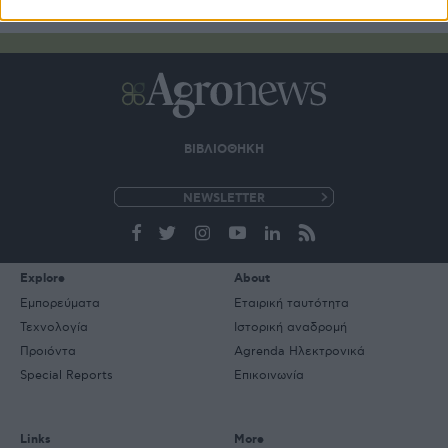
ΒΙΒΛΙΟΘΗΚΗ
e-
mail
Explore
About
Εμπορεύματα
Εταιρική ταυτότητα
Τεχνολογία
Ιστορική αναδρομή
Προιόντα
Agrenda Ηλεκτρονικά
Special Reports
Επικοινωνία
Links
More