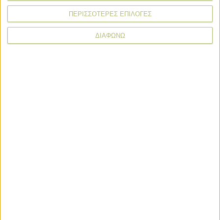
ΠΕΡΙΣΣΟΤΕΡΕΣ ΕΠΙΛΟΓΕΣ
ΔΙΑΦΩΝΩ
News Wire
Πληρωμές
Προγράμματα
Προϊόντα
Τεχνολογία
Στόχος η προκαταβολή ενισχύσεων ως 31/10 το μήνυμα του
Μητσοτάκη
1 ημέρες πριν
Άνοιξαν οι αιτήσεις για de minimis 24,7 εκατ., ως 21
Αυγούστου πληρωμή
1 ημέρες πριν
Με υποβολή ΟΣΔΕ έως τις 15/9 η προκαταβολή 75% τσεκ
τον Οκτώβριο