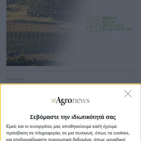
Agronews
22/06/2026, 16:57 μμ
45
0
Η συμμετοχή όλων των Αγροτικών Συνεταιρισμών, καθώς
Σεβόμαστε την ιδιωτικότητά σας
και των αγροτών και κτηνοτρόφων της περιοχής, είναι
ιδιαίτερα σημαντική για την ανταλλαγή απόψεων και τη
Εμείς και οι συνεργάτες μας αποθηκεύουμε και/ή έχουμε
διαμόρφωση κοινών θέσεων για τα ζητήματα που
πρόσβαση σε πληροφορίες σε μια συσκευή, όπως τα cookies,
απασχολούν τον πρωτογενή τομέα.
και επεξεργαζόμαστε προσωπικά δεδομένα, όπως μοναδικοί