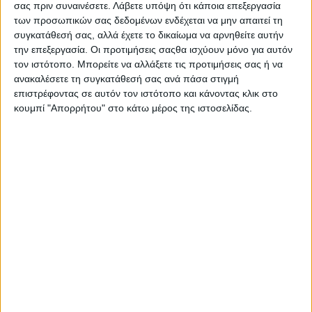
σας πριν συναινέσετε.
Λάβετε υπόψη ότι κάποια επεξεργασία
Κρουαζιέρας, Σκάφη Αναψυχής) Θρησκευτικός Τουρισμός
των προσωπικών σας δεδομένων ενδέχεται να μην απαιτεί τη
(Εκκλησίες , Μοναστήρια ) Ιαματικός Τουρισμός (
Ιαματικές πηγές , Κέντρα, Υπηρεσίες).
συγκατάθεσή σας, αλλά έχετε το δικαίωμα να αρνηθείτε αυτήν
την επεξεργασία. Οι προτιμήσεις σαςθα ισχύουν μόνο για αυτόν
Ιατρικός Τουρισμός Οικοτουρισμός (Αναπτύσσετε σε
τον ιστότοπο. Μπορείτε να αλλάξετε τις προτιμήσεις σας ή να
οικολογικά αξιόλογες και κυρίως θεσμοθετημένης
ανακαλέσετε τη συγκατάθεσή σας ανά πάσα στιγμή
περιβαλλοντικής προστασίας περιοχές πχ. περιοχές Natura
επιστρέφοντας σε αυτόν τον ιστότοπο και κάνοντας κλικ στο
) Πολιτιστικός τουρισμός ( Επισκέψεις σε Μουσεία ,
κουμπί "Απορρήτου" στο κάτω μέρος της ιστοσελίδας.
Κάστρα , Ιστορικά Μνημεία, Έθιμα και Μουσικά Δρώμενα ,
Πολιτιστικές εκδηλώσεις , Φεστιβάλ) Συνεδριακός
τουρισμός ( Εκθεσιακά Κέντρα , Συνεδριακά Κέντρα)
Τουρισμός υγείας και ευεξίας (Ευ ζην) (Θαλασσοθεραπεία
, Θεραπευτικά Προγράμματα, Yoga, Spa κλπ.) Τουρισμός
Περιπέτειας ( Αναρρίχηση , Canoe Kayak ,Canyoning,
Ιππασία ,Kayak ποταμού, Mountain Biking , Ορειβατικοί &
Πεζοπορικοί Σύλλογοι, Ποδηλασία, Rafting , Ταξίδια
περιπέτειας , Trekking ποταμού, Υπαίθριες
Δραστηριότητες) Χειμερινός Τουρισμός (Σκι , Χειμερινά
Σπορ, Χιονοδρομικά Κέντρα ,)
Β’ Ενότητα Γαστρονομία , Παραδοσιακά Ποτά και Οίνος.
Ειδικό αφιέρωμα στην Γαστρονομία και τον Οίνο (Γεύσεις
, Δρόμοι Κρασιού, Ζυθοποιίες, Κτήματα , Οινοποιεία