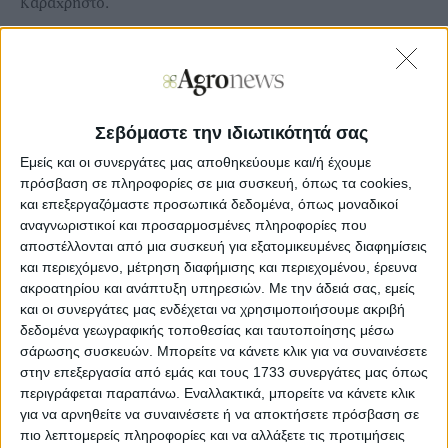
Καραχρήστο.
H 1η Διεθνής Έκθεση Θεματικού Τουρισμού
(Εναλλακτικού Τουρισμού) Γαστρονομίας και Οίνου είναι
η πρώτη έκθεση για τον εναλλακτικό τουρισμό που
πραγματοποιείται στην Ελλάδα και χωρίζεται σε 2
ενότητες. Α’ Ενότητα Θεματικός (Εναλλακτικός) Τουρισμός
Σεβόμαστε την ιδιωτικότητά σας
Αγροτικός Τουρισμός ( Αγροτικές Δραστηριότητες που
σχετίζονται με την Γεωργία, Κτηνοτροφία, Μελισσοκομία
Εμείς και οι συνεργάτες μας αποθηκεύουμε και/ή έχουμε
κλπ. , Παρατήρηση Οικοσυστήματος) Αθλητικός
πρόσβαση σε πληροφορίες σε μια συσκευή, όπως τα cookies,
Τουρισμός (Αθλητικές διοργανώσεις ,δραστηριότητες &
και επεξεργαζόμαστε προσωπικά δεδομένα, όπως μοναδικοί
Εvent , Αλεξίπτωτο Πλαγιάς , Αναρρίχηση , Golf ,
αναγνωριστικοί και προσαρμοσμένες πληροφορίες που
Ορειβασία , Ορειβατικό Σκι , Ορεινή Ποδηλασία ,Ορεινό
αποστέλλονται από μια συσκευή για εξατομικευμένες διαφημίσεις
Τρέξιμο,) Αρχαιολογικός Τουρισμός (Αρχαιολογικοί
και περιεχόμενο, μέτρηση διαφήμισης και περιεχομένου, έρευνα
Χώροι, Μνημεία ,Μουσεία ) Αστικός Τουρισμός ( Ανάπτυξη
ακροατηρίου και ανάπτυξη υπηρεσιών.
Με την άδειά σας, εμείς
προορισμών City Break, , Αγορές, Αρχιτεκτονική ,
Διασκέδαση , Εμπειρία , Εμπορικά Κέντρα, Ένταξη
και οι συνεργάτες μας ενδέχεται να χρησιμοποιήσουμε ακριβή
Πολιτιστικών Διαδρομών, Ιστορία κλπ.) Γεωτουρισμός
δεδομένα γεωγραφικής τοποθεσίας και ταυτοποίησης μέσω
(Γεωπάρκα , Σπήλαια ) Εκπαιδευτικός Τουρισμός
σάρωσης συσκευών. Μπορείτε να κάνετε κλικ για να συναινέσετε
(Προγράμματα Εκπαιδευτικού και Πολιτιστικού
στην επεξεργασία από εμάς και τους 1733 συνεργάτες μας όπως
χαρακτήρα , Γνωριμία με την Ελληνική Πολιτιστική
περιγράφεται παραπάνω. Εναλλακτικά, μπορείτε να κάνετε κλικ
Κληρονομιά ) Θαλάσσιος Τουρισμός ( Αλιευτικός
για να αρνηθείτε να συναινέσετε ή να αποκτήσετε πρόσβαση σε
Τουρισμός , Θαλάσσια Παιχνίδια, Θαλάσσια Πάρκα ,
πιο λεπτομερείς πληροφορίες και να αλλάξετε τις προτιμήσεις
Καταδυτικός Τουρισμός , Μαρίνες , Τουρισμός