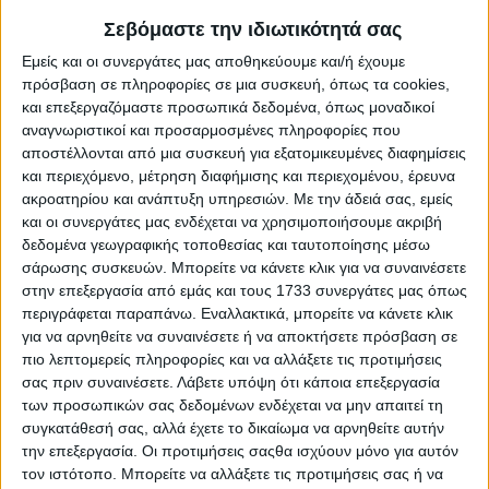
Βουλή καθώς αποτελεί στρατηγικής σημασίας απόφαση,
Σεβόμαστε την ιδιωτικότητά σας
που υπερβαίνει την απερχόμενη Κυβέρνηση ΣΥΡΙΖΑ-
Εμείς και οι συνεργάτες μας αποθηκεύουμε και/ή έχουμε
ΑΝΕΛ.
πρόσβαση σε πληροφορίες σε μια συσκευή, όπως τα cookies,
Η Σερραία βουλευτής κάνει λόγο για αποκλεισμούς
και επεξεργαζόμαστε προσωπικά δεδομένα, όπως μοναδικοί
εκατοντάδων περιοχών σε όλη την Ελλάδα, για
αναγνωριστικοί και προσαρμοσμένες πληροφορίες που
αποκλεισμούς δεκάδων χωριών στο Νομό Σερρών με
αποστέλλονται από μια συσκευή για εξατομικευμένες διαφημίσεις
ειδικά μειονεκτήματα, οι αγροτοκτηνοτρόφοι των οποίων
και περιεχόμενο, μέτρηση διαφήμισης και περιεχομένου, έρευνα
λάμβαναν μέχρι σήμερα την αναγκαία εξισωτική
ακροατηρίου και ανάπτυξη υπηρεσιών.
Με την άδειά σας, εμείς
αποζημίωση και σύμφωνα με το νέο κατάλογο
και οι συνεργάτες μας ενδέχεται να χρησιμοποιήσουμε ακριβή
εξαιρούνται, χωρίς υπαιτιότητά τους από την καταβολή
δεδομένα γεωγραφικής τοποθεσίας και ταυτοποίησης μέσω
της.
σάρωσης συσκευών. Μπορείτε να κάνετε κλικ για να συναινέσετε
στην επεξεργασία από εμάς και τους 1733 συνεργάτες μας όπως
Κάνει λόγο μάλιστα για ένα ασφυκτικό χρονικό πλαίσιο
μιας προσχηματικής διαβούλευσης fast track μόλις 15
περιγράφεται παραπάνω. Εναλλακτικά, μπορείτε να κάνετε κλικ
ημερών από τον νέο Υπουργό κ. Σταύρο Αραχωβίτη, που
για να αρνηθείτε να συναινέσετε ή να αποκτήσετε πρόσβαση σε
έφερε άρον – άρον, τελευταία στιγμή, με καθυστέρηση
πιο λεπτομερείς πληροφορίες και να αλλάξετε τις προτιμήσεις
σχεδόν ενός χρόνου από την ψήφιση του Κανονισμού
σας πριν συναινέσετε.
Λάβετε υπόψη ότι κάποια επεξεργασία
Omnibus, τη συγκεκριμένη απόφαση. Μια απόφαση, που
των προσωπικών σας δεδομένων ενδέχεται να μην απαιτεί τη
θα δεσμεύσει και την επόμενη Κυβέρνηση αφού δεν θα
συγκατάθεσή σας, αλλά έχετε το δικαίωμα να αρνηθείτε αυτήν
αφορά μόνο τα έτη 2019 και 2020 αλλά και ολόκληρη την
την επεξεργασία. Οι προτιμήσεις σαςθα ισχύουν μόνο για αυτόν
προγραμματική περίοδο 2021-2027.
τον ιστότοπο. Μπορείτε να αλλάξετε τις προτιμήσεις σας ή να