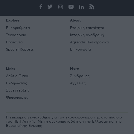
e-
mail
Explore
About
Εμπορεύματα
Εταιρική ταυτότητα
Τεχνολογία
Ιστορική αναδρομή
Προιόντα
Agrenda Ηλεκτρονικά
Special Reports
Επικοινωνία
Links
More
Δελτία Τύπου
Συνδρομές
Εκδηλώσεις
Αγγελίες
Συνεντεύξεις
Ψηφοφορίες
Η επιχείρηση ενισχύθηκε για τον εκσυγχρονισμό της στο πλαίσιο
του ΠΕΠ Αττικής. Με τη συγχρηματοδότηση της Ελλάδας και της
Ευρωπαϊκής Ένωσης