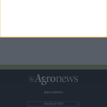
Άνοιξε ο νέος κύκλος Αναπτυξιακού αγροτών με
επιδότηση έως και 75%
ΒΙΒΛΙΟΘΗΚΗ