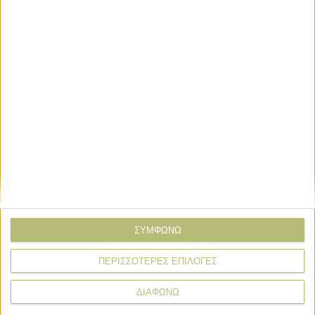
* υποχρεωτικά πεδία
Δελτία Τύπου
ΣΥΜΦΩΝΩ
Δελτία Τύπου
Ανάκληση παιδικού σετ φαγητού από
ΠΕΡΙΣΣΟΤΕΡΕΣ ΕΠΙΛΟΓΕΣ
τον ΕΦΕΤ
ΔΙΑΦΩΝΩ