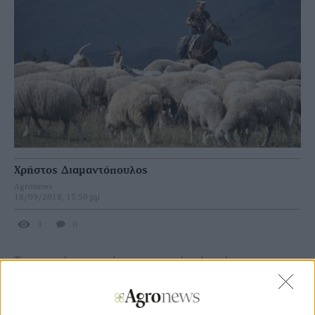
Χρήστος Διαμαντόπουλος
Agronews
18/09/2018, 15:50 μμ
3
0
Τα παραπάνω αναφέρει σε σχετική ερώτησή της στη
Βουλή, η Τομεάρχης Αγροτικής Ανάπτυξης της ΝΔ, κ.
Φωτεινή Αραμπατζή, ζητώντας την άμεση επανεξέταση των
κριτηρίων για την οριοθέτηση των περιοχών με ειδικά
μειονεκτήματα όπως και τη συζήτηση του σχεδίου στη