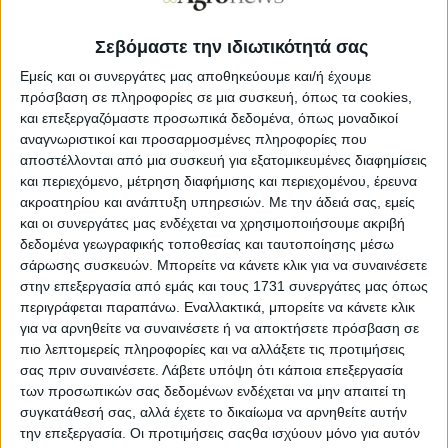
πρόταση για την απελευθέρωση των δασµών που
επιβάλλει η Ε.Ε. στα ακτινίδια της
Νέας Ζηλανδίας.
Σεβόμαστε την ιδιωτικότητά σας
Το σχετικό αίτηµα απασχολεί, ήδη, την πολιτική ηγεσία
Εμείς και οι συνεργάτες μας αποθηκεύουμε και/ή έχουμε
του υπουργείου Αγροτικής Ανάπτυξης και τους
πρόσβαση σε πληροφορίες σε μια συσκευή, όπως τα cookies,
υπόλοιπους εµπλεκόµενους φορείς και οργανώσεις του
και επεξεργαζόμαστε προσωπικά δεδομένα, όπως μοναδικοί
κλάδου, οι οποίοι αντιτίθενται, καθώς µια τέτοια εξέλιξη
αναγνωριστικοί και προσαρμοσμένες πληροφορίες που
θα
οξύνει
ιδιαίτερα τον
ανταγωνισµό
στις αγορές της
αποστέλλονται από μια συσκευή για εξατομικευμένες διαφημίσεις
Ευρώπης,
όπου κατευθύνεται το
µεγαλύτερο
µέρος των
και περιεχόμενο, μέτρηση διαφήμισης και περιεχομένου, έρευνα
εξαγωγών
µας.
ακροατηρίου και ανάπτυξη υπηρεσιών.
Με την άδειά σας, εμείς
και οι συνεργάτες μας ενδέχεται να χρησιμοποιήσουμε ακριβή
Η επίσηµη θέση της Εθνικής
∆ιεπαγγελµατικής
δεδομένα γεωγραφικής τοποθεσίας και ταυτοποίησης μέσω
Οργάνωσης Ακτινιδίων,
όπως έχει εκφραστεί προς το
σάρωσης συσκευών. Μπορείτε να κάνετε κλικ για να συναινέσετε
ΥπΑΑT, όπως είναι σε θέση να γνωρίζει η Agrenda,
τάσσεται όχι απλώς στη
διατήρηση
του υφιστάµενου
στην επεξεργασία από εμάς και τους 1731 συνεργάτες μας όπως
status quo,
αλλά αν είναι δυνατό και στην αύξηση των
περιγράφεται παραπάνω. Εναλλακτικά, μπορείτε να κάνετε κλικ
δασµών. Και αυτό διότι η εκτίµηση που υπάρχει είναι πως
για να αρνηθείτε να συναινέσετε ή να αποκτήσετε πρόσβαση σε
µια πιθανή κατάργησή τους θα έχει αρνητικό αντίκτυπο
πιο λεπτομερείς πληροφορίες και να αλλάξετε τις προτιμήσεις
στην εµπορία της
εγχώριας παραγωγής
τη στιγµή που η
σας πριν συναινέσετε.
Λάβετε υπόψη ότι κάποια επεξεργασία
Ελλάδα
-µετά τα σοβαρά προβλήµατα που εξακολουθεί
των προσωπικών σας δεδομένων ενδέχεται να μην απαιτεί τη
και αντιµετωπίζει η
Ιταλία-
είναι η µεγαλύτερη πλέον
συγκατάθεσή σας, αλλά έχετε το δικαίωμα να αρνηθείτε αυτήν
παραγωγός
χώρα ακτινιδίου
στο
βόρειο ηµισφαίριο.
την επεξεργασία. Οι προτιμήσεις σαςθα ισχύουν μόνο για αυτόν