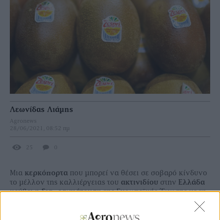
Λεωνίδας Λιάμης
Agronews
28/06/2021, 08:52 πμ
25
0
Μια
κερκόπορτα
που µπορεί να θέσει σε σοβαρό κίνδυνο
το µέλλον της καλλιέργειας του
ακτινιδίου
στην
Ελλάδα
κρύβει η
διαπραγµάτευση
της Ευρωπαϊκής Ένωσης µε τη
Νέα Ζηλανδία,
για την υπογραφή συµφωνίας ελευθέρων
συναλλαγών. Με «δάκτυλο» προφανώς της
«Zespri»,
οι
Νεοζηλανδοί έχουν βάλει στο τραπέζι της συζήτησης την