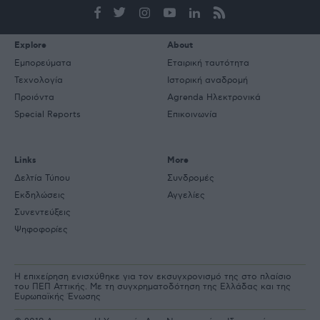
mail
Explore
About
Εμπορεύματα
Εταιρική ταυτότητα
Τεχνολογία
Ιστορική αναδρομή
Προιόντα
Agrenda Ηλεκτρονικά
Special Reports
Επικοινωνία
Links
More
Δελτία Τύπου
Συνδρομές
Εκδηλώσεις
Αγγελίες
Συνεντεύξεις
Ψηφοφορίες
Η επιχείρηση ενισχύθηκε για τον εκσυγχρονισμό της στο πλαίσιο
του ΠΕΠ Αττικής. Με τη συγχρηματοδότηση της Ελλάδας και της
Ευρωπαϊκής Ένωσης