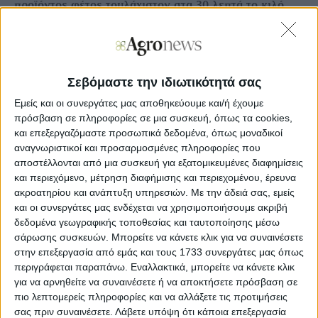
προϊόντος φέτος τουλάχιστον στα 30 λεπτά το κιλό
,
όπως δικαιολογούν οι συνθήκες της προσφοράς και
ζήτησης στην αγορά.
Οι πρώτες παραδόσεις από την
ποικιλία «Romeo»
, αλλά
κυρίως εκείνες της
«Κατερίνα»
, δείχνουν ξεκάθαρα πως η
ακαρπία και ο παγετός έχουν προκαλέσει μείωση της
Σεβόμαστε την ιδιωτικότητά σας
παραγωγής από 25% έως και 40%
και ανάλογη συνέχεια
αναμένεται στις Α37 και Α39, Andros και Evert.
Εμείς και οι συνεργάτες μας αποθηκεύουμε και/ή έχουμε
πρόσβαση σε πληροφορίες σε μια συσκευή, όπως τα cookies,
και επεξεργαζόμαστε προσωπικά δεδομένα, όπως μοναδικοί
αναγνωριστικοί και προσαρμοσμένες πληροφορίες που
αποστέλλονται από μια συσκευή για εξατομικευμένες διαφημίσεις
και περιεχόμενο, μέτρηση διαφήμισης και περιεχομένου, έρευνα
ακροατηρίου και ανάπτυξη υπηρεσιών.
Με την άδειά σας, εμείς
και οι συνεργάτες μας ενδέχεται να χρησιμοποιήσουμε ακριβή
δεδομένα γεωγραφικής τοποθεσίας και ταυτοποίησης μέσω
σάρωσης συσκευών. Μπορείτε να κάνετε κλικ για να συναινέσετε
στην επεξεργασία από εμάς και τους 1733 συνεργάτες μας όπως
περιγράφεται παραπάνω. Εναλλακτικά, μπορείτε να κάνετε κλικ
για να αρνηθείτε να συναινέσετε ή να αποκτήσετε πρόσβαση σε
πιο λεπτομερείς πληροφορίες και να αλλάξετε τις προτιμήσεις
σας πριν συναινέσετε.
Λάβετε υπόψη ότι κάποια επεξεργασία