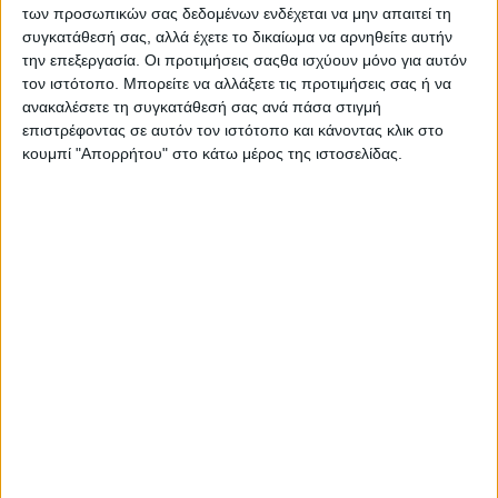
των προσωπικών σας δεδομένων ενδέχεται να μην απαιτεί τη
συγκατάθεσή σας, αλλά έχετε το δικαίωμα να αρνηθείτε αυτήν
την επεξεργασία. Οι προτιμήσεις σαςθα ισχύουν μόνο για αυτόν
τον ιστότοπο. Μπορείτε να αλλάξετε τις προτιμήσεις σας ή να
ανακαλέσετε τη συγκατάθεσή σας ανά πάσα στιγμή
επιστρέφοντας σε αυτόν τον ιστότοπο και κάνοντας κλικ στο
κουμπί "Απορρήτου" στο κάτω μέρος της ιστοσελίδας.
∆εν φτάνουν για πουθενά.
Τα 26 λεπτά που ακούγονται,
αν αφαιρεθούν 1 λεπτό µεταφορικά και 2 λεπτά που
κρατούν οι οργα- νώσεις για τα διάφορα έξοδα, τότε τα
23 λεπτά δεν επιτρέπουν στον παραγωγό να επιβιώσει
και να παράξει και επιθυµητό προϊόν, λένε οι
καλλιεργητές
Παρόλα αυτά η
Ένωση Κονσερβοποιών Ελλάδος (ΕΚΕ)
όχι μόνο επιμένει να μη λαμβάνει υπόψη τα μηνύματα
που έρχονται από τα κατά τόπους κέντρα συγκέντρωσης,
αλλά κατά την προσφιλή της τακτική, δ
ιατηρεί μια αχλή
για την τιμολογιακή της πολιτική
, διαρρέοντας ότι
θα
ισχύσουν τα περσινά 26 λεπτά το κιλό
,
χωρίς όμως να
το επιβεβαιώνει επίσημα
.