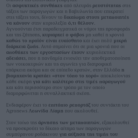
Οι
ασφυκτικές συνθήκες
από πλευράς
ρευστότητας
στις
τάξεις των παραγωγών και η Βαβυλωνία που επικρατεί
στις τάξεις τους, δίνουν το
δικαίωμα στους μεταποιητές
να κάνουν
στην κυριολεξία
ό,τι θέλουν
.
Αγνοούνται έτσι παραδειγματικά οι νόμοι της προσφοράς
και της ζήτησης,
κυριαρχεί ο φόβος
μη χαθεί η χρονιά
καθώς το προϊόν είναι ευαίσθητο
και έχει πολύ
μικρή
διάρκεια ζωής
. Αυτό σημαίνει ότι σε μια χρονιά που οι
αποθήκες των εργοστασίων έχουν
κυριολεκτικά
αδειάσει
, που η πανδημία ενισχύει την αποθεματοποίηση
των νοικοκυριών και τις αγωνίες για διατροφική
επάρκεια ακόμα και σε επίπεδο κρατών, στην Ελλάδα
η
βιομηχανία κρατάει «στον τόπο το χορό»
αποκλείοντας
κάθε σκέψη
για κάτι καλύτερο στις τιμές παραγωγού
και κάτι περισσότερο στον τρόπο με τον οποίο
διαμορφώνεται η συναλλακτική σχέση.
Ενδιαφέρον έχει το
επιτόπιο ρεπορτάζ
του συντάκτη του
Agronews
Λεωνίδα Λίαμη
που ακολουθεί.
Στον τοίχο της
άρνησης των μεταποιητών
, εξακολουθεί
να προσκρούει το δίκαιο αίτημα των παραγωγών
συμπύρηνου ροδάκινου
για αύξηση της τιμής του