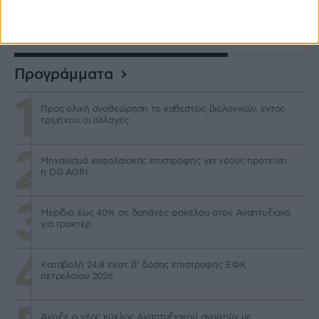
Προγράμματα
Προς ολική αναθεώρηση το καθεστώς βιολογικών, εντός
τριμήνου οι αλλαγές
Μηχανισμό κεφαλαιακής επιστροφής για νέους προτείνει
η DG AGRI
Μερίδιο έως 40% σε δαπάνες φακέλου στον Αναπτυξιακό
για τρακτέρ
Καταβολή 24,8 εκατ. β’ δόσης επιστροφής ΕΦΚ
πετρελαίου 2026
Άνοιξε ο νέος κύκλος Αναπτυξιακού αγροτών με