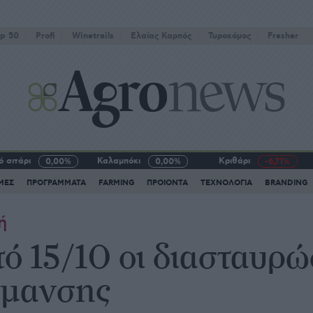
p 50
Profi
Winetrails
Eλαίας Καρπός
Τυροκόμος
Fresher
 σιτάρι
Καλαμπόκι
Κριθάρι
0,00%
0,00%
-6,71%
ΜΕΣ
ΠΡΟΓΡΑΜΜΑΤΑ
FARMING
ΠΡΟΙΟΝΤΑ
ΤΕΧΝΟΛΟΓΙΑ
BRANDING
ή
ό 15/10 οι διασταυρώσ
ρμανσης