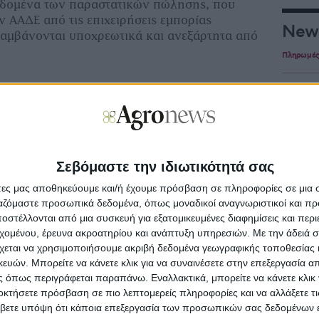
δεδομένα των παραστατικών πώλησης, που
ν ΑΑΔΕ από τις επιχειρήσεις εμπορίας
New
λαμβάνονται υποχρεωτικά και ανεξάρτητα από
:
Πληρωμέ
αλλομένου (αγοραστή του πετρελαίου
Με υπο
προκατ
υπόλοιπ
ότητα καυσίμου (κωδικοί καυσίμου «30-Diesel
iesel Heating premium») και
Σε λειτ
Σεβόμαστε την ιδιωτικότητά σας
Ηλεκτρικού Ρεύματος (του αγοραστή του
Ενίσχυ
ης).
άτες μας αποθηκεύουμε και/ή έχουμε πρόσβαση σε πληροφορίες σε μια
ργαζόμαστε προσωπικά δεδομένα, όπως μοναδικοί αναγνωριστικοί και 
Αποζημι
α παραστατικά διαβιβάζονται στην ΑΑΔΕ με
στέλλονται από μια συσκευή για εξατομικευμένες διαφημίσεις και περ
θανατω
εχομένου, έρευνα ακροατηρίου και ανάπτυξη υπηρεσιών.
Με την άδειά σα
χεται να χρησιμοποιήσουμε ακριβή δεδομένα γεωγραφικής τοποθεσίας 
ών. Μπορείτε να κάνετε κλικ για να συναινέσετε στην επεξεργασία απ
Εκδόθηκ
εσιών Ηλεκτρονικής Έκδοσης Στοιχείων στην
 όπως περιγράφεται παραπάνω. Εναλλακτικά, μπορείτε να κάνετε κλικ γ
σωστή 
α myDΑΤΑ ή
οκτήσετε πρόσβαση σε πιο λεπτομερείς πληροφορίες και να αλλάξετε τι
βετε υπόψη ότι κάποια επεξεργασία των προσωπικών σας δεδομένων ε
Ηλεκτρονικού Μηχανισμού (ΦΗΜ) στο