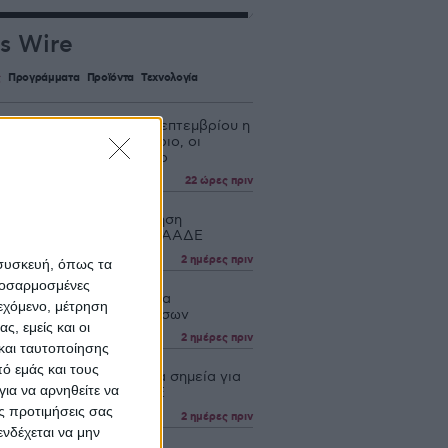
s Wire
ς
Προγράμματα
Προϊόντα
Τεχνολογία
βολή ΟΣΔΕ έως τις 15 Σεπτεμβρίου η
αβολή 75% τσεκ Οκτώβριο, οι
οι πάνε για το Νοέμβριο
22 ώρες πριν
ουργία η νέα Ενιαία Αίτηση
σης, τι λέει ανακοίνωση ΑΑΔΕ
2 ημέρες πριν
 συσκευή, όπως τα
προσαρμοσμένες
ώσεις 4,2 εκατ. ευρώ για
ιεχόμενο, μέτρηση
θέντα ζώα λόγω ζωονόσων
ς, εμείς και οι
2 ημέρες πριν
και ταυτοποίησης
ό εμάς και τους
ε νέα εγκύκλιος, λεπτά σημεία για
ια να αρνηθείτε να
υποβολή δήλωσης ΟΣΔΕ
ς προτιμήσεις σας
2 ημέρες πριν
νδέχεται να μην