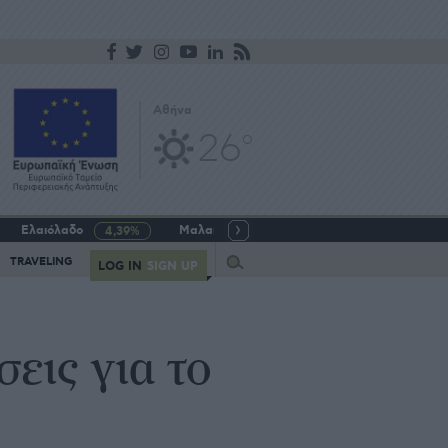
Αθήνα
26
o
Ελαιόλαδο
Μαλακό σιτάρι
Γάλα αγελαδινό
4,39%
-5,64%
Query
TRAVELING
LOG IN
SIGN UP
εις για το