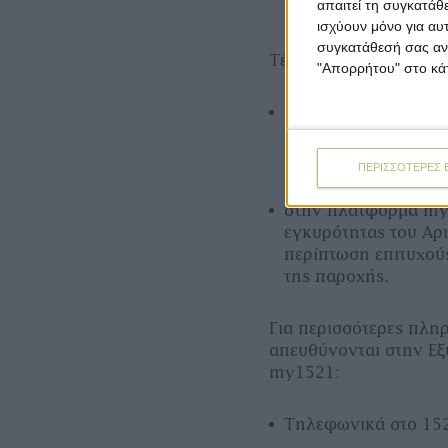
απαιτεί τη συγκατάθ
Πληροφοριακό Σύστ
ισχύουν μόνο για αυ
συγκατάθεσή σας ανά
Τέλος, επισημαίνεται ό
"Απορρήτου" στο κάτ
για τα παραστατικά
Ηλεκτρονικής Έκδο
myData, είναι υποχρ
ΠΕΡΙΣΣΟΤΕΡΕΣ 
Θέρμανσης» και
στην πλατφόρμα my
εγκυρότητας του Αρ
περίπτωση επιτυχούς
της παροχής.
Για περισσότερες πλη
απευθύνονται στην Ε
my1521:
Τηλεφωνικά στο 152