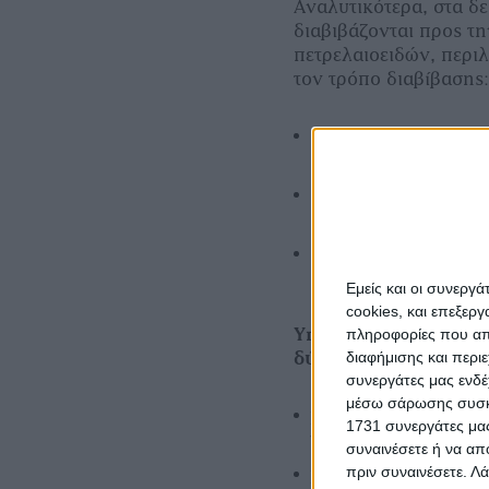
Αναλυτικότερα, στα 
διαβιβάζονται προς τη
πετρελαιοειδών, περι
τον τρόπο διαβίβασης
Ο ΑΦΜ του αντισυμβ
θέρμανσης),
Ο κωδικός και η ποσ
Heating» και «31- D
Ο Αριθμός Παροχής 
πετρελαίου θέρμανσ
Εμείς και οι συνεργ
cookies, και επεξε
Υπενθυμίζεται ότι τ
πληροφορίες που απο
διαφήμισης και περι
δύο τρόπους:
συνεργάτες μας ενδέ
μέσω σάρωσης συσκευ
μέσω Παρόχου Υπηρ
1731 συνεργάτες μας
ψηφιακή πλατφόρμ
συναινέσετε ή να απ
πριν συναινέσετε.
Λά
μέσω Φορολογικού 