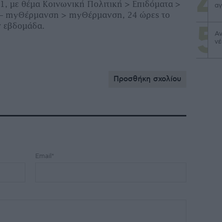
, με θέμα Κοινωνική Πολιτική > Επιδόματα >
αγ
 – myΘέρμανση > myΘέρμανση, 24 ώρες το
ν εβδομάδα.
Αν
νέ
Προσθήκη σχολίου
Email*