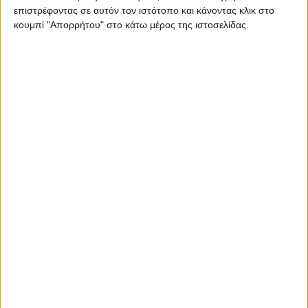
Για τους έγγαμους ή τα πρόσωπα που έχουν συνάψει
επιστρέφοντας σε αυτόν τον ιστότοπο και κάνοντας κλικ στο
σύμφωνο συμβίωσης, δικαιούχος είναι ο υπόχρεος σε
κουμπί "Απορρήτου" στο κάτω μέρος της ιστοσελίδας.
υποβολή της δήλωσης φορολογίας εισοδήματος ή ένας εκ
των δύο σε περίπτωση υποβολής χωριστής δήλωσης.
* Επιδοτούμενα καύσιμα θέρμανσης:
Το επίδομα
χορηγείται στα φυσικά πρόσωπα, για την κατανάλωση
των επιδοτούμενων με την απόφαση ειδών καυσίμων
θέρμανσης, θερμικής ενέργειας μέσω τηλεθέρμανσης ή
ηλεκτρική ενέργεια, για τα ακίνητα, τα οποία
χρησιμοποιούν ως κύρια κατοικία κατά τον χρόνο
υποβολής της αίτησης, είτε αυτά μισθώνονται είτε είναι
δωρεάν παραχωρούμενα ή ιδιοκατοικούνται.
Ειδικά για τη χορήγηση επιδόματος θέρμανσης στους
καταναλωτές
καυσόξυλων
τίθεται ως πρόσθετη
προϋπόθεση το ακίνητο να βρίσκεται σε οικισμό με
πληθυσμό ίσο ή κατώτερο των 10.000 κατοίκων και ο
αντίστοιχος κλιματικός συντελεστής των οικισμών της
Ελληνικής Επικράτειας (ΣΚ), να είναι ίσος ή μεγαλύτερος
του 0,8.
Ειδικά για τη χορήγηση επιδόματος θέρμανσης στους
καταναλωτές
βιομάζας
(πέλετ) τίθεται ως πρόσθετη