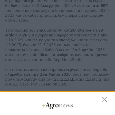
θερμοκρασίες μπορεί να φτάσει έως και τα 1.200 ευρώ),
θα δοθεί έως τις 23 Δεκεμβρίου 2025. Ανέρχεται
στο 60%
του ποσού που είχε λάβει ο δικαιούχος την περίοδο 2024-
2025 και σε κάθε περίπτωση, δεν μπορεί να είναι κάτω
από 80 ευρώ.
Το υπόλοιπο του επιδόματος θα καταβληθεί έως τις
29
Μαΐου 2026
για αγορές που αφορούν καταναλώσεις από
1.10.2025, και ειδικά για τα καυσόξυλα και το πέλετ από
1.6.2025, έως και 31.3.2026 και των οποίων τα
παραστατικά έχουν εκδοθεί έως την 15η Απριλίου 2026
και υπό την προϋπόθεση καταχώρισης των απαιτούμενων
στοιχείων έως και την 30η Απριλίου 2026.
Για την κατανάλωση ηλεκτρικής ενέργειας το επίδομα θα
πληρωθεί
έως την 29η Μαΐου 2026
, βάσει των στοιχείων
που απεστάλησαν από τον Δ.Ε.Δ.Δ.Η.Ε. στη Γ.Δ.ΗΛΕ.Δ. της
Α.Α.Δ.Ε. μέχρι την 15η Μαΐου 2026.
Επιπλέον πληρωμή πραγματοποιείται έως την 31η Ιουλίου
2026, βάσει των στοιχείων που απεστάλησαν από τον
Δ.Ε.Δ.Δ.Η.Ε. στη Γ.Δ.ΗΛΕ.Δ. της Α.Α.Δ.Ε. μέχρι την 20η
Ιουλίου 2026.