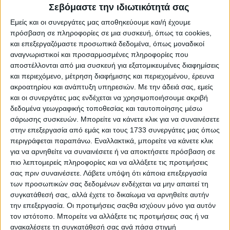
Σεβόμαστε την ιδιωτικότητά σας
Ειδικά για το φυσικό αέριο και για την κατανάλωση
θερμικής ενέργειας μέσω τηλεθέρμανσης
Εμείς και οι συνεργάτες μας αποθηκεύουμε και/ή έχουμε
πραγματοποιείται επιπλέον πληρωμή έως την 31η Ιουλίου
πρόσβαση σε πληροφορίες σε μια συσκευή, όπως τα cookies,
2026, για αγορές που αφορούν καταναλώσεις από
και επεξεργαζόμαστε προσωπικά δεδομένα, όπως μοναδικοί
1.10.2025 έως 31.3.2026 και των οποίων τα παραστατικά
αναγνωριστικοί και προσαρμοσμένες πληροφορίες που
έχουν εκδοθεί έως την 30η Ιουνίου 2026 και υπό την
αποστέλλονται από μια συσκευή για εξατομικευμένες διαφημίσεις
προϋπόθεση καταχώρισης των απαιτούμενων στοιχείων
έως και την 15η Ιουλίου 2026.
και περιεχόμενο, μέτρηση διαφήμισης και περιεχομένου, έρευνα
ακροατηρίου και ανάπτυξη υπηρεσιών.
Με την άδειά σας, εμείς
Δικαιούχοι και επιδοτούμενα καύσιμα
και οι συνεργάτες μας ενδέχεται να χρησιμοποιήσουμε ακριβή
δεδομένα γεωγραφικής τοποθεσίας και ταυτοποίησης μέσω
Ειδικότερα, σύμφωνα με την απόφαση:
σάρωσης συσκευών. Μπορείτε να κάνετε κλικ για να συναινέσετε
στην επεξεργασία από εμάς και τους 1733 συνεργάτες μας όπως
*Δικαιούχοι είναι:
Φυσικά πρόσωπα άγαμα ή έγγαμα ή σε
περιγράφεται παραπάνω. Εναλλακτικά, μπορείτε να κάνετε κλικ
κατάσταση χηρείας ή σε πρόσωπα που έχουν συνάψει
για να αρνηθείτε να συναινέσετε ή να αποκτήσετε πρόσβαση σε
σύμφωνο συμβίωσης ή εν διαστάσει ή διαζευγμένα, τα
πιο λεπτομερείς πληροφορίες και να αλλάξετε τις προτιμήσεις
οποία για τη θέρμανσή τους καταναλώνουν πετρέλαιο
σας πριν συναινέσετε.
Λάβετε υπόψη ότι κάποια επεξεργασία
εσωτερικής καύσης θέρμανσης ή φωτιστικό πετρέλαιο
(μπλε κηροζίνη) ή φυσικό αέριο ή υγραέριο ή καυσόξυλα
των προσωπικών σας δεδομένων ενδέχεται να μην απαιτεί τη
ή βιομάζα (πέλετ) ή θερμική ενέργεια μέσω
συγκατάθεσή σας, αλλά έχετε το δικαίωμα να αρνηθείτε αυτήν
τηλεθέρμανσης ή ηλεκτρική ενέργεια και πληρούν
την επεξεργασία. Οι προτιμήσεις σαςθα ισχύουν μόνο για αυτόν
εισοδηματικά και περιουσιακά κριτήρια.
τον ιστότοπο. Μπορείτε να αλλάξετε τις προτιμήσεις σας ή να
ανακαλέσετε τη συγκατάθεσή σας ανά πάσα στιγμή