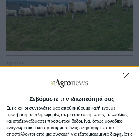
Agronews
24/06/2026, 12:17 μμ
4450
0
Αναλυτικά στη σχετική απόφαση αναφέρονται τα εξής:
Σεβόμαστε την ιδιωτικότητά σας
«Τροποποίηση της υπ’ αρ. 132905/25-05-2026
Εμείς και οι συνεργάτες μας αποθηκεύουμε και/ή έχουμε
υπουργικής απόφασης “Καθορισμός ύψους ενίσχυσης της
πρόσβαση σε πληροφορίες σε μια συσκευή, όπως τα cookies,
συνδεδεμένης στήριξης του άρθρου 32 του Κανονισμού
και επεξεργαζόμαστε προσωπικά δεδομένα, όπως μοναδικοί
(ΕΕ) 2021/2115 του Ευρωπαϊκού Κοινοβουλίου και του
αναγνωριστικοί και προσαρμοσμένες πληροφορίες που
Συμβουλίου, στον τομέα του πρόβειου και αίγειου
αποστέλλονται από μια συσκευή για εξατομικευμένες διαφημίσεις
κρέατος για το έτος ενίσχυσης 2025” (Β΄ 2938).»