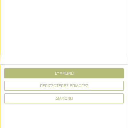
* υποχρεωτικά πεδία
ΣΥΜΦΩΝΩ
Πληρωμές
ΠΕΡΙΣΣΟΤΕΡΕΣ ΕΠΙΛΟΓΕΣ
Επιδοτήσεις
ΔΙΑΦΩΝΩ
Στόχος η προκαταβολή ενισχύσεων ως
31/10 το μήνυμα του Μητσοτάκη