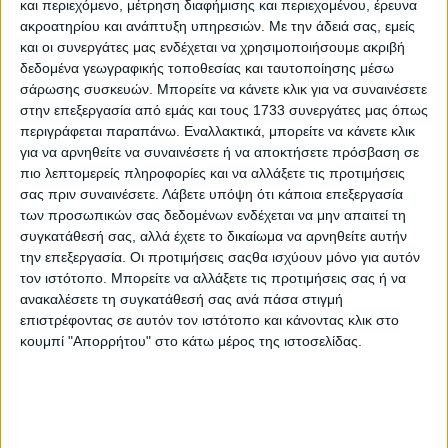
και περιεχόμενο, μέτρηση διαφήμισης και περιεχομένου, έρευνα
ακροατηρίου και ανάπτυξη υπηρεσιών.
Με την άδειά σας, εμείς
Ο ΥΠΟΥΡΓΟΣ ΚΑΙ Ο ΥΦΥΠΟΥΡΓΟΣ ΑΓΡΟΤΙΚΗΣ
και οι συνεργάτες μας ενδέχεται να χρησιμοποιήσουμε ακριβή
ΑΝΑΠΤΥΞΗΣ & ΤΡΟΦΙΜΩΝ
δεδομένα γεωγραφικής τοποθεσίας και ταυτοποίησης μέσω
σάρωσης συσκευών. Μπορείτε να κάνετε κλικ για να συναινέσετε
Α Π Ο Φ Α Σ Ι Ζ Ο Υ Μ Ε
στην επεξεργασία από εμάς και τους 1733 συνεργάτες μας όπως
Την τροποποίηση της υπ’ αρ. 132905/25-05-2026
περιγράφεται παραπάνω. Εναλλακτικά, μπορείτε να κάνετε κλικ
υπουργικής απόφασης «Καθορισμός ύψους ενίσχυσης της
για να αρνηθείτε να συναινέσετε ή να αποκτήσετε πρόσβαση σε
συνδεδεμένης στήριξης του άρθρου 32 του Κανονισμού
πιο λεπτομερείς πληροφορίες και να αλλάξετε τις προτιμήσεις
(ΕΕ) 2021/2115 του Ευρωπαϊκού Κοινοβουλίου και του
σας πριν συναινέσετε.
Λάβετε υπόψη ότι κάποια επεξεργασία
Συμβουλίου, στον τομέα του πρόβειου και αίγειου
των προσωπικών σας δεδομένων ενδέχεται να μην απαιτεί τη
κρέατος για το έτος ενίσχυσης 2025.» (Β΄2938) ως εξής:
συγκατάθεσή σας, αλλά έχετε το δικαίωμα να αρνηθείτε αυτήν
την επεξεργασία. Οι προτιμήσεις σαςθα ισχύουν μόνο για αυτόν
Άρθρο 1
τον ιστότοπο. Μπορείτε να αλλάξετε τις προτιμήσεις σας ή να
ανακαλέσετε τη συγκατάθεσή σας ανά πάσα στιγμή
Το άρθρο 1 αντικαθίσταται ως εξής:
επιστρέφοντας σε αυτόν τον ιστότοπο και κάνοντας κλικ στο
«1. Τον καθορισμό της συνδεδεμένης ενίσχυσης στο ποσό
κουμπί "Απορρήτου" στο κάτω μέρος της ιστοσελίδας.
των 13,80 ευρώ ανά επιλέξιμο ζώο για το έτος ενίσχυσης
2025, σύμφωνα με τις διατάξεις της υπ’ αρ.
270/170279/02-06-2023 (Β΄ 3702) απόφασης του
Υπουργού Αγροτικής Ανάπτυξης και Τροφίμων», όπως
τροποποιήθηκε και ισχύει.