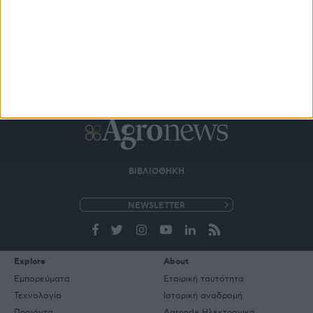
ΒΙΒΛΙΟΘΗΚΗ
e-
mail
Explore
About
Εμπορεύματα
Εταιρική ταυτότητα
Τεχνολογία
Ιστορική αναδρομή
Προιόντα
Agrenda Ηλεκτρονικά