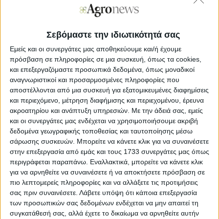
Τα σχόλια του προέδρου σε δύο ξεχωριστές δημόσιες
εμφανίσεις την Τρίτη ακολουθούν μια πολύμηνη
διαδικασία επιλογής για την αντικατάσταση του Τζέι
Σεβόμαστε την ιδιωτικότητά σας
Πάουελ ως προέδρου της Fed, καθώς η θητεία του
πλησιάζει στο τέλος της.
Εμείς και οι συνεργάτες μας αποθηκεύουμε και/ή έχουμε
πρόσβαση σε πληροφορίες σε μια συσκευή, όπως τα cookies,
«Υποθέτω ότι υπάρχει και ένας πιθανός πρόεδρος της Fed.
και επεξεργαζόμαστε προσωπικά δεδομένα, όπως μοναδικοί
Δεν ξέρω» είπε ο Τραμπ, παρουσιάζοντας τον Χάσετ κατά
αναγνωριστικοί και προσαρμοσμένες πληροφορίες που
τη διάρκεια μιας εκδήλωσης στον Λευκό Οίκο. «Είναι
αποστέλλονται από μια συσκευή για εξατομικευμένες διαφημίσεις
άτομο που εμπνέει σεβασμό, αυτό μπορώ να σας πω.
και περιεχόμενο, μέτρηση διαφήμισης και περιεχομένου, έρευνα
Ευχαριστώ Κέβιν».
ακροατηρίου και ανάπτυξη υπηρεσιών.
Με την άδειά σας, εμείς
και οι συνεργάτες μας ενδέχεται να χρησιμοποιήσουμε ακριβή
Νωρίτερα την ίδια ημέρα, κατά τη διάρκεια μιας
δεδομένα γεωγραφικής τοποθεσίας και ταυτοποίησης μέσω
τηλεοπτικής συνεδρίασης του υπουργικού συμβουλίου, ο
σάρωσης συσκευών. Μπορείτε να κάνετε κλικ για να συναινέσετε
Τραμπ δήλωσε ότι η αναζήτησή του για τον πρόεδρο της
Fed «μειώθηκε σε έναν» αφού εξετάστηκαν περίπου 10
στην επεξεργασία από εμάς και τους 1733 συνεργάτες μας όπως
υποψήφιοι. Ωστόσο, είπε ότι η ανακοίνωση της επιλογής
περιγράφεται παραπάνω. Εναλλακτικά, μπορείτε να κάνετε κλικ
του θα πρέπει να περιμένει μέχρι το 2026.
για να αρνηθείτε να συναινέσετε ή να αποκτήσετε πρόσβαση σε
πιο λεπτομερείς πληροφορίες και να αλλάξετε τις προτιμήσεις
Η κυβέρνηση είχε προηγουμένως σηματοδοτήσει ότι η
σας πριν συναινέσετε.
Λάβετε υπόψη ότι κάποια επεξεργασία
υποψηφιότητα θα μπορούσε να ανακοινωθεί πριν από τα
των προσωπικών σας δεδομένων ενδέχεται να μην απαιτεί τη
Χριστούγεννα. Ο Χάσετ είναι ο κατεξοχήν υποψήφιος και
συγκατάθεσή σας, αλλά έχετε το δικαίωμα να αρνηθείτε αυτήν
οι αποδόσεις στοιχημάτων έχουν αυξηθεί ραγδαία υπέρ