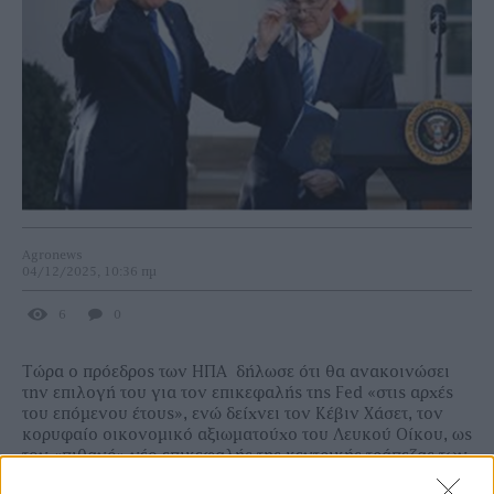
Agronews
04/12/2025, 10:36 πμ
6
0
Τώρα ο πρόεδρος των ΗΠΑ δήλωσε ότι θα ανακοινώσει
την επιλογή του για τον επικεφαλής της Fed «στις αρχές
του επόμενου έτους», ενώ δείχνει τον Κέβιν Χάσετ, τον
κορυφαίο οικονομικό αξιωματούχο του Λευκού Οίκου, ως
τον «πιθανό» νέο επικεφαλής της κεντρικής τράπεζας των
ΗΠΑ, σημειώνουν οι Financial Times.