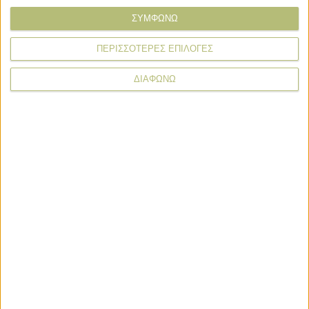
ΣΥΜΦΩΝΩ
* υποχρεωτικά πεδία
ΠΕΡΙΣΣΟΤΕΡΕΣ ΕΠΙΛΟΓΕΣ
ΔΙΑΦΩΝΩ
Οικονομία και Πολιτική
Οικονομία και Πολιτική
Οι υψηλές επιδόσεις της CrediaBank
συνέχισαν και στο Α΄εξάμηνο 2026
Διεθνή
Αγροτική υπερδύναμη θέλει να
καταστεί η Κίνα μέσω σιτηρών
Οικονομία και Πολιτική