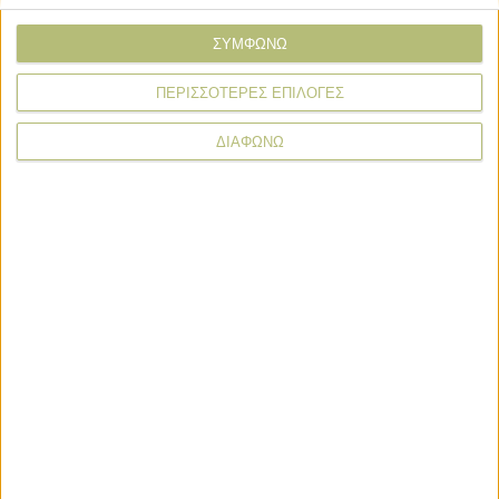
ΣΥΜΦΩΝΩ
ΠΕΡΙΣΣΟΤΕΡΕΣ ΕΠΙΛΟΓΕΣ
* υποχρεωτικά πεδία
ΔΙΑΦΩΝΩ
Πληρωμές
Πληρωμές
Άνοιξε εκ νέου το σύστημα ΕΑΕ 2025
για διορθώσεις, μέχρι και τις 7
Σεπτεμβρίου η προθεσμία για αγρότες
Πληρωμές