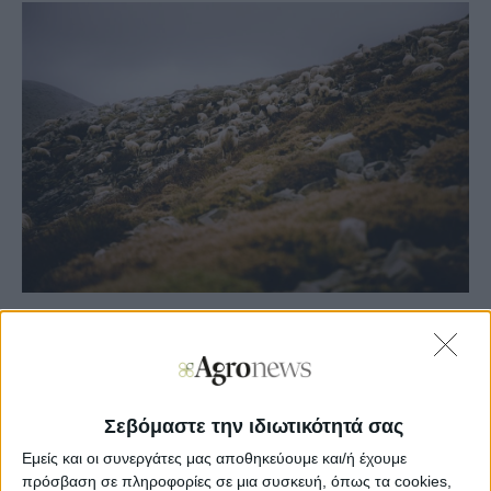
Agronews
24/12/2024, 11:59 πμ
15
103
Σεβόμαστε την ιδιωτικότητά σας
Πλήρωσε 2,14 εκατ. ευρώ για εξισωτική 2023 ο
Εμείς και οι συνεργάτες μας αποθηκεύουμε και/ή έχουμε
ΟΠΕΚΕΠΕ, 265 εκατ. ευρώ τα ποσά 2024
πρόσβαση σε πληροφορίες σε μια συσκευή, όπως τα cookies,