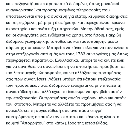
και επεξεργαζόμαστε προσωπικά δεδομένα, όπως μοναδικοί
Σύμφωνα με τον ΟΠΕΚΕΠΕ, ολοκληρώθηκε η
αναγνωριστικοί και προσαρμοσμένες πληροφορίες που
συμπληρωματική καταβολή ποσού 2.138.631,47 ευρώ σε
αποστέλλονται από μια συσκευή για εξατομικευμένες διαφημίσεις
συνολικά 23.370 δικαιούχους εξισωτικής ενίσχυσης για
και περιεχόμενο, μέτρηση διαφήμισης και περιεχομένου, έρευνα
το έτος 2023, μετά την διενέργεια όλων των
ακροατηρίου και ανάπτυξη υπηρεσιών.
Με την άδειά σας, εμείς
προβλεπόμενων ελέγχων και την αριθ.
και οι συνεργάτες μας ενδέχεται να χρησιμοποιήσουμε ακριβή
3840923/05.12.2024 τροποποίηση της απόφασης υπ΄
αριθ. 1648/378774/08.12.2023 του Γ. Γραμματέα
δεδομένα γεωγραφικής τοποθεσίας και ταυτοποίησης μέσω
Ενωσιακών Πόρων και Υποδομών
περί Ένταξης Πράξεων
σάρωσης συσκευών. Μπορείτε να κάνετε κλικ για να συναινέσετε
στη Παρέμβαση Π3-71 «Ενισχύσεις σε περιοχές που
στην επεξεργασία από εμάς και τους 1733 συνεργάτες μας όπως
χαρακτηρίζονται από φυσικά ή άλλα ειδικά
περιγράφεται παραπάνω. Εναλλακτικά, μπορείτε να κάνετε κλικ
μειονεκτήματα»
του ΣΣΚΑΠ 2023-2027, η οποία
για να αρνηθείτε να συναινέσετε ή να αποκτήσετε πρόσβαση σε
περιλαμβάνει περιπτώσεις θεραπείας κατανομής
πιο λεπτομερείς πληροφορίες και να αλλάξετε τις προτιμήσεις
βοσκοτοπικών εκτάσεων και περάτωσης ελέγχων,
σας πριν συναινέσετε.
Λάβετε υπόψη ότι κάποια επεξεργασία
Συγκεκριμένα:
των προσωπικών σας δεδομένων ενδέχεται να μην απαιτεί τη
συγκατάθεσή σας, αλλά έχετε το δικαίωμα να αρνηθείτε αυτήν
την επεξεργασία. Οι προτιμήσεις σαςθα ισχύουν μόνο για αυτόν
τον ιστότοπο. Μπορείτε να αλλάξετε τις προτιμήσεις σας ή να
ανακαλέσετε τη συγκατάθεσή σας ανά πάσα στιγμή
επιστρέφοντας σε αυτόν τον ιστότοπο και κάνοντας κλικ στο
κουμπί "Απορρήτου" στο κάτω μέρος της ιστοσελίδας.