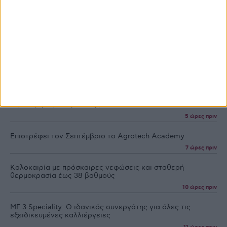
Ροή Ειδήσεων
Ροή Ειδήσεων
Προγράμματα
Προϊόντα
Εμπορεύματα
Αυξητική τάση του πληθυσμού της πυραλίδας στην
ευρύτερη περιοχή Ξάνθης
5 ώρες πριν
Επιστρέφει τον Σεπτέμβριο το Agrotech Academy
7 ώρες πριν
Καλοκαιρία με πρόσκαιρες νεφώσεις και σταθερή
θερμοκρασία έως 38 βαθμούς
10 ώρες πριν
MF 3 Speciality: Ο ιδανικός συνεργάτης για όλες τις
εξειδικευµένες καλλιέργειες