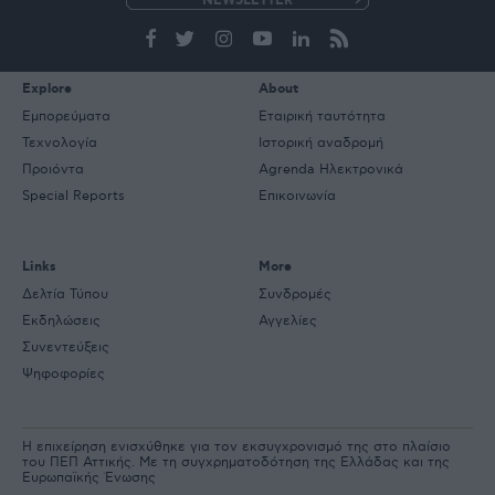
e-
mail
Explore
About
Εμπορεύματα
Εταιρική ταυτότητα
Τεχνολογία
Ιστορική αναδρομή
Προιόντα
Agrenda Ηλεκτρονικά
Special Reports
Επικοινωνία
Links
More
Δελτία Τύπου
Συνδρομές
Εκδηλώσεις
Αγγελίες
Συνεντεύξεις
Ψηφοφορίες
Η επιχείρηση ενισχύθηκε για τον εκσυγχρονισμό της στο πλαίσιο
του ΠΕΠ Αττικής. Με τη συγχρηματοδότηση της Ελλάδας και της
Ευρωπαϊκής Ένωσης