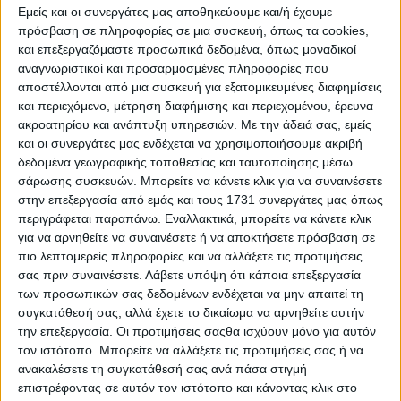
Εμείς και οι συνεργάτες μας αποθηκεύουμε και/ή έχουμε
υψηλή ανάλυση
πρόσβαση σε πληροφορίες σε μια συσκευή, όπως τα cookies,
και επεξεργαζόμαστε προσωπικά δεδομένα, όπως μοναδικοί
αναγνωριστικοί και προσαρμοσμένες πληροφορίες που
αποστέλλονται από μια συσκευή για εξατομικευμένες διαφημίσεις
και περιεχόμενο, μέτρηση διαφήμισης και περιεχομένου, έρευνα
ακροατηρίου και ανάπτυξη υπηρεσιών.
Με την άδειά σας, εμείς
και οι συνεργάτες μας ενδέχεται να χρησιμοποιήσουμε ακριβή
δεδομένα γεωγραφικής τοποθεσίας και ταυτοποίησης μέσω
σάρωσης συσκευών. Μπορείτε να κάνετε κλικ για να συναινέσετε
στην επεξεργασία από εμάς και τους 1731 συνεργάτες μας όπως
περιγράφεται παραπάνω. Εναλλακτικά, μπορείτε να κάνετε κλικ
για να αρνηθείτε να συναινέσετε ή να αποκτήσετε πρόσβαση σε
πιο λεπτομερείς πληροφορίες και να αλλάξετε τις προτιμήσεις
σας πριν συναινέσετε.
Λάβετε υπόψη ότι κάποια επεξεργασία
των προσωπικών σας δεδομένων ενδέχεται να μην απαιτεί τη
συγκατάθεσή σας, αλλά έχετε το δικαίωμα να αρνηθείτε αυτήν
την επεξεργασία. Οι προτιμήσεις σαςθα ισχύουν μόνο για αυτόν
τον ιστότοπο. Μπορείτε να αλλάξετε τις προτιμήσεις σας ή να
ανακαλέσετε τη συγκατάθεσή σας ανά πάσα στιγμή
επιστρέφοντας σε αυτόν τον ιστότοπο και κάνοντας κλικ στο
Σημειωτέον ότι μέχρι την ώρα που γράφονται αυτές οι