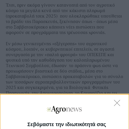
Έτσι, πριν ακόμα γίνουν κατανοητά από τον αγροτικό
κόσμο τα μεγάλα κενά από την κάκιστη πληρωμή
(προκαταβολή τσεκ 2025) που ολοκληρώθηκε υποτίθεται
το βράδυ της Παρασκευής, ξεκίνησαν όπως – όπως μέσα
στο Σαββατοκύριακο κάποιες νέες πιστώσεις που
αφορούν σε προγράμματα της τρέχουσας χρονιάς.
Εν μέσω γενικευμένης «εξέγερσης» του αγροτικού
κόσμου, λοιπόν, οι κυβερνητικοί επιτελείς, σε αγαστή
συνεργασία με την «παλιά φρουρά» του ΟΠΕΚΕΠΕ και
φυσικά υπό την καθοδήγηση του καλοπληρωμένου
Τεχνικού Συμβούλου, έδωσαν το πράσινο φως ώστε να
προχωρήσουν βιαστικά σε δύο στάδια,, μέσα στο
Σαββατοκύριακο, πιστώσεις προκαταβολών για το σύνολο
των τεσσάρων αγροπεριβαλλοντικών προγραμμάτων του
2025 και συγκεκριμένα, για τα Βιολογικά Φυτικής
Παραγωγής, την Απονιτροποίηση, το Κομφούζιο και τις
Σπάνιες Φυλές.
Σεβόμαστε την ιδιωτικότητά σας
Διαβάστε την εβδομαδιαία Agrenda σε