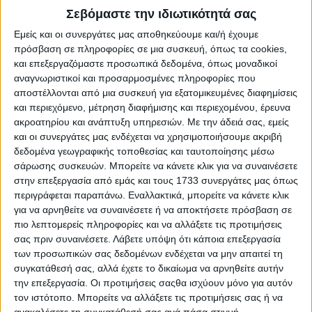
προϋπόθεση είναι να έχουν ολοκληρωθεί οι απαραίτητοι
Σεβόμαστε την ιδιωτικότητά σας
έλεγχοι από τους αρμόδιους οργανισμούς πληρωμών
κοινοτικών ενισχύσεων, όπως ο ΟΠΕΚΕΠΕ.
Εμείς και οι συνεργάτες μας αποθηκεύουμε και/ή έχουμε
πρόσβαση σε πληροφορίες σε μια συσκευή, όπως τα cookies,
Η παραπάνω διευκόλυνση δεν είναι βέβαιο ότι θα πιάσει
και επεξεργαζόμαστε προσωπικά δεδομένα, όπως μοναδικοί
τόπο στην Ελλάδα, καθώς, για μια ακόμη φορά η υποβολή
αναγνωριστικοί και προσαρμοσμένες πληροφορίες που
και επεξεργασία των δηλώσεων
ΟΣΔΕ
έχει καθυστερήσει
αποστέλλονται από μια συσκευή για εξατομικευμένες διαφημίσεις
πάρα πολύ, το μηχανογραφικό σύστημα παραμένει εκ
και περιεχόμενο, μέτρηση διαφήμισης και περιεχομένου, έρευνα
νέου κλειστό αυτή την περίοδο και οι εκκρεμότητες που
έχουν αναδειχθεί, ειδικά σε ότι αφορά στο Εθνικό
ακροατηρίου και ανάπτυξη υπηρεσιών.
Με την άδειά σας, εμείς
Απόθεμα είναι πολλές και δυσεπίλυτες.
και οι συνεργάτες μας ενδέχεται να χρησιμοποιήσουμε ακριβή
δεδομένα γεωγραφικής τοποθεσίας και ταυτοποίησης μέσω
Έτσι, κανείς δεν μπορεί να μιλήσει σήμερα για το χρόνο
σάρωσης συσκευών. Μπορείτε να κάνετε κλικ για να συναινέσετε
κατά τον οποίο θα καταστεί δυνατή στην Ελλάδα η
στην επεξεργασία από εμάς και τους 1733 συνεργάτες μας όπως
πληρωμή της πρώτης δόσης των άμεσων ενισχύσεων,
περιγράφεται παραπάνω. Εναλλακτικά, μπορείτε να κάνετε κλικ
αντίθετα, είναι πιθανή η αξιοποίηση της δυνατότητας για
για να αρνηθείτε να συναινέσετε ή να αποκτήσετε πρόσβαση σε
μεγαλύτερες προκαταβολές (85%) στα εν εξελίξει
πιο λεπτομερείς πληροφορίες και να αλλάξετε τις προτιμήσεις
αναπτυξιακά προγράμματα.
σας πριν συναινέσετε.
Λάβετε υπόψη ότι κάποια επεξεργασία
των προσωπικών σας δεδομένων ενδέχεται να μην απαιτεί τη
Παράλληλα, η Ευρωπαϊκή Επιτροπή υπενθυμίζει πως
παρείχε υποστήριξη στον αγροδιατροφικό τομέα καθ 'όλη
συγκατάθεσή σας, αλλά έχετε το δικαίωμα να αρνηθείτε αυτήν
τη διάρκεια της κρίσης του Covid-19 μέσω αυξημένης
την επεξεργασία. Οι προτιμήσεις σαςθα ισχύουν μόνο για αυτόν
οικονομικής ευελιξίας και συγκεκριμένων μέτρων
τον ιστότοπο. Μπορείτε να αλλάξετε τις προτιμήσεις σας ή να
αγοράς, όπως, πρόσφατα, η δέσμη μέτρων στήριξης για