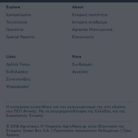
Explore
About
Εμπορεύματα
Εταιρική ταυτότητα
Τεχνολογία
Ιστορική αναδρομή
Προιόντα
Agrenda Ηλεκτρονικά
Special Reports
Επικοινωνία
Links
More
Δελτία Τύπου
Συνδρομές
Εκδηλώσεις
Αγγελίες
Συνεντεύξεις
Ψηφοφορίες
Η επιχείρηση ενισχύθηκε για τον εκσυγχρονισμό της στο πλαίσιο
του ΠΕΠ Αττικής. Με τη συγχρηματοδότηση της Ελλάδας και της
Ευρωπαϊκής Ένωσης
© 2018 Agronews, Η Υπηρεσία AgroNews.gr είναι Ιδιοκτησία της
Εταιρίας Green Box S.A. |
Προστασία προσωπικών δεδομένων
|
Όροι
Χρήσης