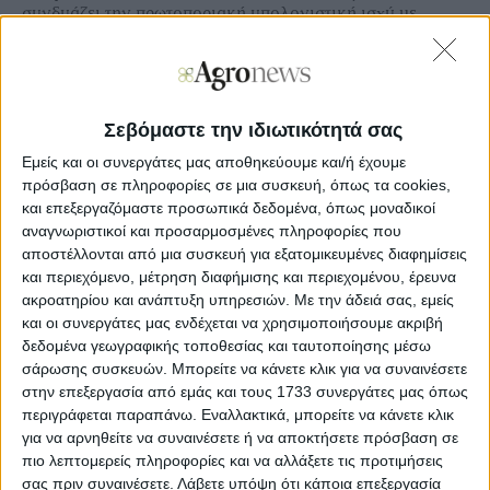
συνδυάζει την πρωτοποριακή υπολογιστική ισχύ με
πρόσβαση σε πληθώρα δεδομένων και αναλυτικά στοιχεία
του Bloomberg. Το εργαστήριο υποστηρίζει τις
ακαδημαϊκές και ερευνητικές δραστηριότητες του
Τμήματος Οργάνωσης και Διοίκησης στο Πανεπιστήμιο
Πειραιώς, συμπεριλαμβανομένων και του Μεταπτυχιακού
Σεβόμαστε την ιδιωτικότητά σας
Προγράμματος Σπουδών “MBA in Sustainability powered
by Piraeus”.
Εμείς και οι συνεργάτες μας αποθηκεύουμε και/ή έχουμε
πρόσβαση σε πληροφορίες σε μια συσκευή, όπως τα cookies,
Κατά την τελετή εγκαινίων της ειδικά αναδιαμορφωμένης
και επεξεργαζόμαστε προσωπικά δεδομένα, όπως μοναδικοί
αίθουσας του προτύπου εργαστηρίου Bloomberg
αναγνωριστικοί και προσαρμοσμένες πληροφορίες που
(Bloomberg for Education), ο Διευθύνων Σύμβουλος της
αποστέλλονται από μια συσκευή για εξατομικευμένες διαφημίσεις
Πειραιώς Χρήστος Μεγάλου δήλωσε: «Το Bloomberg Lab
και περιεχόμενο, μέτρηση διαφήμισης και περιεχομένου, έρευνα
powered by Piraeus αποτελεί ένα ακόμη βήμα στη γόνιμη
ακροατηρίου και ανάπτυξη υπηρεσιών.
Με την άδειά σας, εμείς
συνεργασία της Τράπεζας Πειραιώς με το Πανεπιστήμιο
και οι συνεργάτες μας ενδέχεται να χρησιμοποιήσουμε ακριβή
Πειραιώς. Μέσα από αυτή την πρωτοβουλία, ενισχύουμε
δεδομένα γεωγραφικής τοποθεσίας και ταυτοποίησης μέσω
τη σύνδεση της εκπαίδευσης με την πράξη και της
τεχνολογίας με τον άνθρωπο. Δημιουργούμε έναν
σάρωσης συσκευών. Μπορείτε να κάνετε κλικ για να συναινέσετε
σύγχρονο χώρο όπου η γνώση συναντά την καινοτομία
στην επεξεργασία από εμάς και τους 1733 συνεργάτες μας όπως
και η νέα γενιά αποκτά τα εφόδια για να εξελιχθεί και να
περιγράφεται παραπάνω. Εναλλακτικά, μπορείτε να κάνετε κλικ
συμβάλει ενεργά στην πρόοδο της οικονομίας και της
για να αρνηθείτε να συναινέσετε ή να αποκτήσετε πρόσβαση σε
κοινωνίας. Στην Πειραιώς πιστεύουμε ότι η ανάπτυξη έχει
πιο λεπτομερείς πληροφορίες και να αλλάξετε τις προτιμήσεις
πραγματικό νόημα όταν στηρίζεται στη συνεργασία, στις
σας πριν συναινέσετε.
Λάβετε υπόψη ότι κάποια επεξεργασία