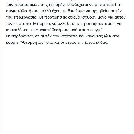
αξίες και στις ίσες ευκαιρίες για όλους».
των προσωπικών σας δεδομένων ενδέχεται να μην απαιτεί τη
συγκατάθεσή σας, αλλά έχετε το δικαίωμα να αρνηθείτε αυτήν
την επεξεργασία. Οι προτιμήσεις σαςθα ισχύουν μόνο για αυτόν
τον ιστότοπο. Μπορείτε να αλλάξετε τις προτιμήσεις σας ή να
ανακαλέσετε τη συγκατάθεσή σας ανά πάσα στιγμή
επιστρέφοντας σε αυτόν τον ιστότοπο και κάνοντας κλικ στο
κουμπί "Απορρήτου" στο κάτω μέρος της ιστοσελίδας.
Ο Πρύτανης του Πανεπιστημίου Πειραιώς Καθηγητής
Μιχαήλ Σφακιανάκης δήλωσε: «H δημιουργία του
Bloomberg Lab αποτελούσε προσωπικό όραμα ετών» και
τόνισε τη σημασία της συνεργασίας πανεπιστημίου και
επιχειρηματικού κόσμου, χαρακτηρίζοντας το Bloomberg
Lab ως «ζωντανό κόμβο γνώσης» που συνδυάζει
τεχνολογία, έρευνα και εκπαίδευση. Εξέφρασε,