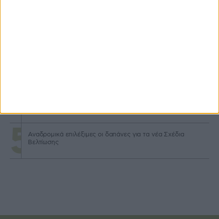
Μερίδιο έως 40% σε δαπάνες φακέλου στον Αναπτυξιακό
για τρακτέρ
Καταβολή 24,8 εκατ. β’ δόσης επιστροφής ΕΦΚ
πετρελαίου 2026
Άνοιξε ο νέος κύκλος Αναπτυξιακού αγροτών με
επιδότηση έως και 75%
Αναδρομικά επιλέξιμες οι δαπάνες για τα νέα Σχέδια
Βελτίωσης