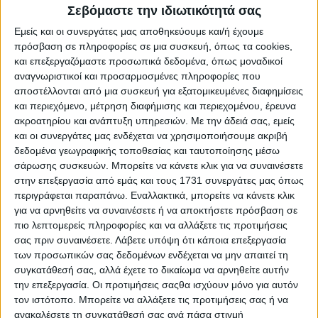
Σεβόμαστε την ιδιωτικότητά σας
Αναλυτικότερα, η ενημέρωση αναφέρει:
Εμείς και οι συνεργάτες μας αποθηκεύουμε και/ή έχουμε
1) Βεβαίωση ΜΑΑΕ: Οι βεβαιώσεις ΜΑΑΕ έχουν ισχύ
πρόσβαση σε πληροφορίες σε μια συσκευή, όπως τα cookies,
μόνο για το έτος εντός του οποίου εκδίδονται. Δηλαδή μία
και επεξεργαζόμαστε προσωπικά δεδομένα, όπως μοναδικοί
βεβαίωση του ΜΑΑΕ που έχει εκδοθεί 1.1.2024 και μία
αναγνωριστικοί και προσαρμοσμένες πληροφορίες που
βεβαίωση του ΜΑΑΕ που έχει εκδοθεί 30.12.2024 λήγουν
αποστέλλονται από μια συσκευή για εξατομικευμένες διαφημίσεις
στις 31.12.2024. Αυτό ορίζεται στη νομοθεσία του ΜΑΑΕ
και περιεχόμενο, μέτρηση διαφήμισης και περιεχομένου, έρευνα
και αυτό πρέπει να εφαρμοστεί. Να υπενθυμίσω ότι στην
ακροατηρίου και ανάπτυξη υπηρεσιών.
Με την άδειά σας, εμείς
ΥΑ, στο άρθρο 14 (αίτηση στήριξης), στην παρ. 2.2
αναφέρεται ότι η βεβαίωση του ΜΑΑΕ που υποβάλλεται
και οι συνεργάτες μας ενδέχεται να χρησιμοποιήσουμε ακριβή
πρέπει να είναι σε ισχύ.
δεδομένα γεωγραφικής τοποθεσίας και ταυτοποίησης μέσω
σάρωσης συσκευών. Μπορείτε να κάνετε κλικ για να συναινέσετε
Συνεπώς, το ασφαλές είναι για τις αιτήσεις στήριξης που
στην επεξεργασία από εμάς και τους 1731 συνεργάτες μας όπως
οριστικοποιούνται εντός του 2025 να επανεκτυπωθούν οι
περιγράφεται παραπάνω. Εναλλακτικά, μπορείτε να κάνετε κλικ
βεβαιώσεις εντός του 2025 και να μην χρησιμοποιηθούν
για να αρνηθείτε να συναινέσετε ή να αποκτήσετε πρόσβαση σε
εκείνες που έχουν εκδοθεί εντός του 2024. Για τον σκοπό
πιο λεπτομερείς πληροφορίες και να αλλάξετε τις προτιμήσεις
αυτό πρέπει να κάνετε αίτηση προς το ΜΑΑΕ για
σας πριν συναινέσετε.
Λάβετε υπόψη ότι κάποια επεξεργασία
επανεκτύπωση (όχι επανέκδοση) της βεβαίωσης. Κατά την
των προσωπικών σας δεδομένων ενδέχεται να μην απαιτεί τη
επανεκτύπωση (όχι κατά την επανέκδοση που είναι άλλη
συγκατάθεσή σας, αλλά έχετε το δικαίωμα να αρνηθείτε αυτήν
διαδικασία) το σύστημα εκτυπώνει τη βεβαίωση με τους
ίδιους ελέγχους που έχουν γίνει κατά το 2024. Από το
την επεξεργασία. Οι προτιμήσεις σαςθα ισχύουν μόνο για αυτόν
αρμόδιο τμήμα του ΥΠΑΑΤ μας ενημέρωσαν ότι η
τον ιστότοπο. Μπορείτε να αλλάξετε τις προτιμήσεις σας ή να
επανεκτύπωση μπορεί να σας αποσταλεί με email. Για να
ανακαλέσετε τη συγκατάθεσή σας ανά πάσα στιγμή