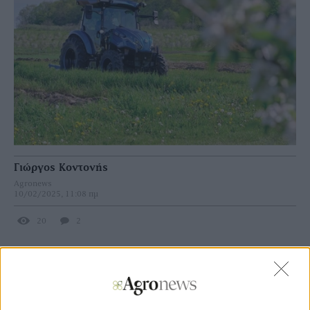
Γιώργος Κοντονής
Agronews
10/02/2025, 11:08 πμ
20
2
Στην παραπάνω διευκρίνηση προχώρησε ο προϊστάμενος
της Μονάδας Επενδύσεων της ΕΥΕ ΠΑΑ, Θύμιος
Τσιατούρας, σε συνέχεια σχετικής επιστολής που είχε
στείλει το ΓΕΩΤΕΕ Παράρτημα Ανατολικής Μακεδονίας.