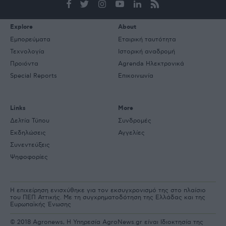
mail
Explore
About
Εμπορεύματα
Εταιρική ταυτότητα
Τεχνολογία
Ιστορική αναδρομή
Προιόντα
Agrenda Ηλεκτρονικά
Special Reports
Επικοινωνία
Links
More
Δελτία Τύπου
Συνδρομές
Εκδηλώσεις
Αγγελίες
Συνεντεύξεις
Ψηφοφορίες
Η επιχείρηση ενισχύθηκε για τον εκσυγχρονισμό της στο πλαίσιο
του ΠΕΠ Αττικής. Με τη συγχρηματοδότηση της Ελλάδας και της
Ευρωπαϊκής Ένωσης
© 2018 Agronews, Η Υπηρεσία AgroNews.gr είναι Ιδιοκτησία της