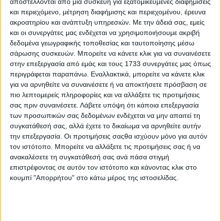
αποστέλλονται από μια συσκευή για εξατομικευμένες διαφημίσεις
και περιεχόμενο, μέτρηση διαφήμισης και περιεχομένου, έρευνα
Με βάση τα όσα αναφέρονται στο σχετικό δελτίο τύπου,
ακροατηρίου και ανάπτυξη υπηρεσιών.
Με την άδειά σας, εμείς
αυτή τη φορά δεν φαίνεται να υπάρχει και μεγάλη
και οι συνεργάτες μας ενδέχεται να χρησιμοποιήσουμε ακριβή
διάθεση για υψηλή υπερδέσμευση πόρων, με τον
δεδομένα γεωγραφικής τοποθεσίας και ταυτοποίησης μέσω
διαθέσιμο προϋπολογισμό να ανέρχεται στα 70 εκατ.
ευρώ.
σάρωσης συσκευών. Μπορείτε να κάνετε κλικ για να συναινέσετε
στην επεξεργασία από εμάς και τους 1733 συνεργάτες μας όπως
Αναλυτικότερα το ΥΠΑΑΤ αναφέρει:
περιγράφεται παραπάνω. Εναλλακτικά, μπορείτε να κάνετε κλικ
για να αρνηθείτε να συναινέσετε ή να αποκτήσετε πρόσβαση σε
πιο λεπτομερείς πληροφορίες και να αλλάξετε τις προτιμήσεις
"Με ιδιαίτερα θετικό πρόσημο ολοκληρώθηκε η διαδικασία
σας πριν συναινέσετε.
Λάβετε υπόψη ότι κάποια επεξεργασία
υποβολής αιτήσεων στήριξης για την Παρέμβαση Π3-77-3.1
των προσωπικών σας δεδομένων ενδέχεται να μην απαιτεί τη
«Ανάπτυξη συνεργασιών μέσω Επιχειρησιακών Ομάδων
συγκατάθεσή σας, αλλά έχετε το δικαίωμα να αρνηθείτε αυτήν
(ΕΟ) της Ευρωπαϊκής Σύμπραξης Καινοτομίας», που
την επεξεργασία. Οι προτιμήσεις σαςθα ισχύουν μόνο για αυτόν
εντάσσεται στο Στρατηγικό Σχέδιο της Κοινής Αγροτικής
τον ιστότοπο. Μπορείτε να αλλάξετε τις προτιμήσεις σας ή να
Πολιτικής 2023 – 2027.
ανακαλέσετε τη συγκατάθεσή σας ανά πάσα στιγμή
Η ανταπόκριση του αγροτικού κόσμου και της επιστημονικής
επιστρέφοντας σε αυτόν τον ιστότοπο και κάνοντας κλικ στο
κοινότητας ξεπέρασε κάθε προσδοκία, καθώς η πρόσκληση
κουμπί "Απορρήτου" στο κάτω μέρος της ιστοσελίδας.
συγκέντρωσε πρωτοφανές ενδιαφέρον και οδήγησε σε
πενταπλή υπερκάλυψη του διαθέσιμου προϋπολογισμού, ο
οποίος ανέρχεται σε 70 εκατ. ευρώ. Συνολικά κατατέθηκαν
790 αιτήσεις, με συνολικό προϋπολογισμό 354,8 εκατ. ευρώ.