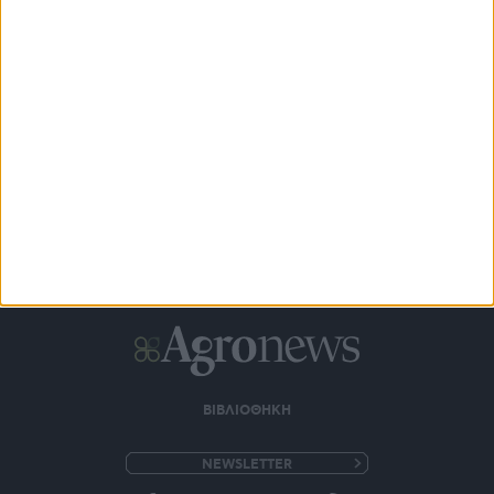
Η Ford επαναπροσδιορίζει τον όρο «Βασική Έκδοση» με τα
Ford Ranger XLT
19 ώρες πριν
ΒΙΒΛΙΟΘΗΚΗ
e-