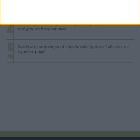
Προσαρμοσμένη δόση για αγροτικά δάνεια με βάση
διακύμανση τιμών
Θα καλυφθούν όλες οι επιλέξιμες αιτήσεις στο
πρόγραμμα θερμοκηπίων
Άνοιξαν οι αιτήσεις για 4 επενδυτικές δράσεις 140 εκατ. σε
αγροδιατροφή