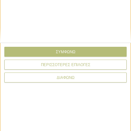
στιγµής δεδοµένα, δεν είναι αντάξια των προσδοκιών και
του προϋπολογισµού των 410 εκατ. ευρώ. Εφόσον πάντως
µείνουν κάποια «ρέστα» από τον προϋπολογισµό, θα
εκδοθεί νέα πρόσκληση εντός του 2026.
Σχόλια
Προσθήκη σχολίου
(0)
ΣΥΜΦΩΝΩ
ΠΕΡΙΣΣΟΤΕΡΕΣ ΕΠΙΛΟΓΕΣ
ΤΟ ΔΙΚΟ ΣΑΣ ΣΧΟΛΙΟ
ΔΙΑΦΩΝΩ
Όνομα*
Email*