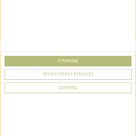
Θεσμικά
Θεσμικά
Απαντήσεις ΑΑΔΕ σε βασικές
ΣΥΜΦΩΝΩ
ερωτήσεις για δηλώσεις ΟΣΔΕ 2026
ΠΕΡΙΣΣΟΤΕΡΕΣ ΕΠΙΛΟΓΕΣ
Θεσμικά
ΔΙΑΦΩΝΩ
Νέα δεδομένα για ΚΑΕΚ και ΑΤΑΚ
στα μισθωμένα χωράφια, που
υπάρχουν οι εξαιρέσεις για φέτος
Θεσμικά