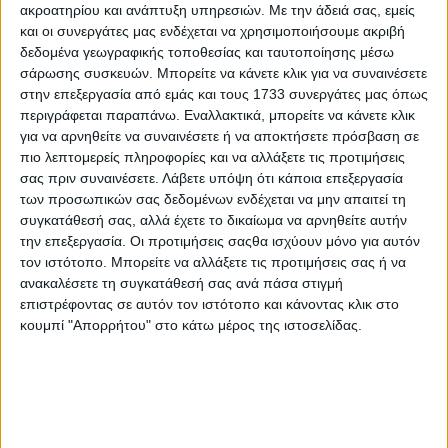
επιχειρηματικό κλάδο και ιδίως στις μικρομεσαίες
ακροατηρίου και ανάπτυξη υπηρεσιών.
Με την άδειά σας, εμείς
επιχειρήσεις, καθώς και στην ανάγκη αναδιάρθρωσης του
και οι συνεργάτες μας ενδέχεται να χρησιμοποιήσουμε ακριβή
τρόπου υποβολής εκθέσεων βιωσιμότητας, με αφορμή τις
δεδομένα γεωγραφικής τοποθεσίας και ταυτοποίησης μέσω
προκλήσεις με τις οποίες έρχονται αντιμέτωπες οι
σάρωσης συσκευών. Μπορείτε να κάνετε κλικ για να συναινέσετε
επιχειρήσεις, λόγω της έλλειψης ενιαίων, συγκεκριμένων
στην επεξεργασία από εμάς και τους 1733 συνεργάτες μας όπως
προτύπων.
περιγράφεται παραπάνω. Εναλλακτικά, μπορείτε να κάνετε κλικ
για να αρνηθείτε να συναινέσετε ή να αποκτήσετε πρόσβαση σε
Στη συνέχεια, αναφερόμενος, στη νέα Ευρωπαϊκή Οδηγία
(
CSRD
) που αναμένεται να καθαρίσει το τοπίο,
πιο λεπτομερείς πληροφορίες και να αλλάξετε τις προτιμήσεις
θεσπίζοντας νέους κανόνες για την υποχρεωτική
σας πριν συναινέσετε.
Λάβετε υπόψη ότι κάποια επεξεργασία
υποβολή εκθέσεων (ESG), επεσήμανε: «
Τώρα, με την
των προσωπικών σας δεδομένων ενδέχεται να μην απαιτεί τη
εισαγωγή της οδηγίας για την υποβολή εκθέσεων εταιρικής
συγκατάθεσή σας, αλλά έχετε το δικαίωμα να αρνηθείτε αυτήν
βιωσιμότητας (
CSRD
), όλα αυτά τα ανομοιογενή πρότυπα
την επεξεργασία. Οι προτιμήσεις σαςθα ισχύουν μόνο για αυτόν
αντικαθίστανται από ένα ενοποιημένο πλαίσιο
τον ιστότοπο. Μπορείτε να αλλάξετε τις προτιμήσεις σας ή να
δημοσιοποίησης που δεν είναι πλέον εθελοντικό και
ανακαλέσετε τη συγκατάθεσή σας ανά πάσα στιγμή
περιλαμβάνει επίσης το πολύ σημαντικό, για την αξιοπιστία
επιστρέφοντας σε αυτόν τον ιστότοπο και κάνοντας κλικ στο
της διαδικασίας, στάδιο της επαλήθευσης!».
κουμπί "Απορρήτου" στο κάτω μέρος της ιστοσελίδας.
Κλείνοντας, ο κ. Σίσκος υπέδειξε την ύπαρξη μιας ενιαίας
πλατφόρμας που μπορεί να συγκεντρώσει όλα τα
απαραίτητα δεδομένα μέσα σε ένα ξεκάθαρο πλαίσιο,
λαμβάνοντας υπόψη και τους οικονομικούς
περιορισμούς, ως την πλέον αναγκαία για τον τραπεζικό
τομέα, σε μια εποχή ραγδαίας τεχνολογικής ανάπτυξης.