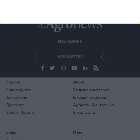
ΒΙΒΛΙΟΘΗΚΗ
e-
mail
Explore
About
Εμπορεύματα
Εταιρική ταυτότητα
Τεχνολογία
Ιστορική αναδρομή
Προιόντα
Agrenda Ηλεκτρονικά
Special Reports
Επικοινωνία
Links
More