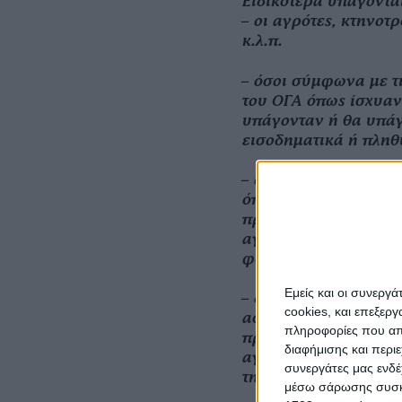
Ειδικότερα υπάγοντα
– οι αγρότες, κτηνοτ
κ.λ.π.
– όσοι σύμφωνα με τι
του ΟΓΑ όπως ίσχυαν
υπάγονταν ή θα υπάγ
εισοδηματικά ή πληθ
– οι κατά κύριο επάγ
όπως ορίζονται από 
πρόσωπα που εντάσσ
αγροτικής ανάπτυξη
φωτοβολταϊκά συστήμ
Εμείς και οι συνεργ
– οι απασχολούμενοι
cookies, και επεξε
ασφαλισμένοι του ΟΓ
πληροφορίες που απο
προγράμματα για την
διαφήμισης και περι
αγροτουρισμού και τ
συνεργάτες μας ενδέ
της ΕΕ και χρηματοδο
μέσω σάρωσης συσκευ