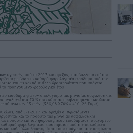
 των αγροτών, από το 2017 και εφεξής, καταβάλλεται επί του
ορίζεται με βάση το καθαρό φορολογητέο εισόδημα από την
ιότητα καθώς και κάθε άλλη δραστηριότητα που υπάγεται
ά το προηγούμενο φορολογικό έτος
τέο εισόδημα για τον υπολογισμό της μηνιαίας ασφαλιστικής
ου αναλογεί στο 70 % του εκάστοτε προβλεπομένου κατώτατου
ωτού άνω των 25 ετών. (586,08 Χ70% = 410, 26 Ευρώ)
κύκλιος, από 1-1-2017 και εφεξής οι υφιστάμενες
αργούνται και το ποσοστό της μηνιαίας ασφαλιστικής
ν ως ποσοστό επί του φορολογητέου εισοδήματος, αναγόμενο
ου καθαρού φορολογητέου εισοδήματος από την ασκούμενη
ώς και κάθε άλλη δραστηριότητα που υπάγεται στην ασφάλιση
 οικονομικό έτος δια του 12. (πρώτο εδάφιο της περίπτ. β της