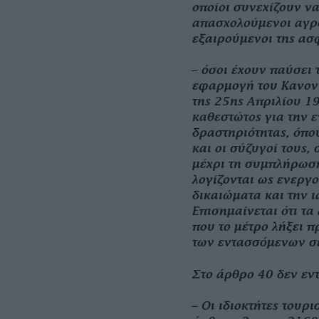
οποίοι συνεχίζουν ν
απασχολούμενοι αγρό
εξαιρούμενοι της ασ
– όσοι έχουν παύσει 
εφαρμογή του Κανον
της 25ης Απριλίου 1
καθεστώτος για την 
δραστηριότητας, όπου
και οι σύζυγοί τους,
μέχρι τη συμπλήρωση 
λογίζονται ως ενεργο
δικαιώματα και την 
Επισημαίνεται ότι τ
που το μέτρο λήξει π
των εντασσόμενων σε
Στο άρθρο 40 δεν εν
– Οι ιδιοκτήτες τουρ