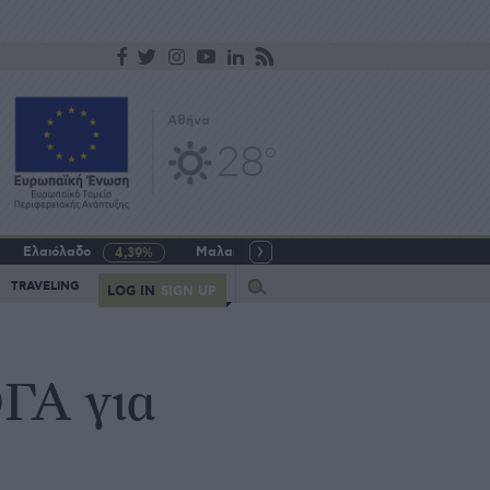
Αθήνα
28
o
Ελαιόλαδο
Μαλακό σιτάρι
Γάλα αγελαδινό
4,39%
-5,64%
Query
TRAVELING
LOG IN
SIGN UP
ΟΓΑ για