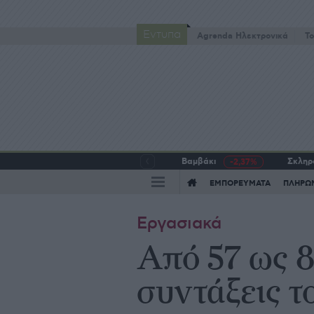
Έντυπα
Agrenda Ηλεκτρονικά
To
Βαμβάκι
Σκληρό
-2,37%
ΕΜΠΟΡΕΥΜΑΤΑ
ΠΛΗΡΩ
Εργασιακά
Από 57 ως 
συντάξεις τ