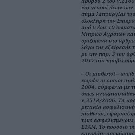
άρθρου 2 του ν.2160
και γενικά όλων των
σήμα λειτουργίας το
ολόκληρη την Επικρά
από 6 έως 10 δωματί
Μητρώο Αγροτών και
οριζόμενα στο άρθρο
λόγω της εξαίρεσής 
με την παρ. 3 του άρ
2017 στα προβλεπόμε
– Οι μισθωτοί – ανειδ
χωρών οι οποίοι υπή
2004, σύμφωνα με τι
όπως αντικαταστάθηκα
ν.3518/2006. Τα πρ
μηνιαία ασφαλιστική
μισθωτοί, εφαρμοζομ
τους ασφαλισμένους 
ΕΤΑΜ. Το ποσοστό τη
εργοδότη-ασφαλισμέ