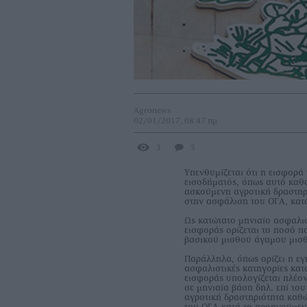
Agronews
02/01/2017, 08:47 πμ
3
5
Υπενθυμίζεται ότι η εισφορά
εισοδήματός, όπως αυτό καθ
ασκούμενη αγροτική δραστηρ
στην ασφάλιση του ΟΓΑ, κατ
Ως κατώτατο μηνιαίο ασφαλισ
εισφοράς ορίζεται το ποσό π
βασικού μισθού άγαμου μισθ
Παράλληλα, όπως ορίζει η εγ
ασφαλιστικές κατηγορίες κατ
εισφοράς υπολογίζεται πλέο
σε μηνιαία βάση δηλ. επί τ
αγροτική δραστηριότητα καθ
του ΟΓΑ κατά το προηγούμενο