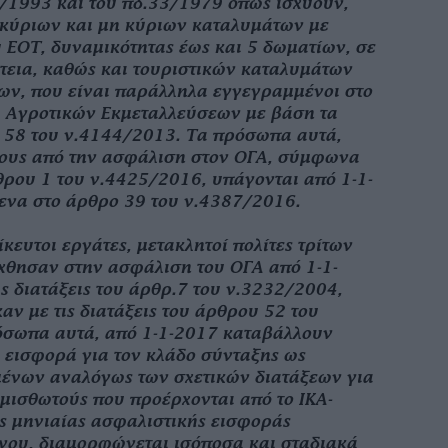
/1993 και του πδ.33/1979 όπως ισχύουν,
 κύριων και μη κύριων καταλυμάτων με
υ ΕΟΤ, δυναμικότητας έως και 5 δωματίων, σε
τεια, καθώς και τουριστικών καταλυμάτων
ων, που είναι παράλληλα εγγεγραμμένοι στο
 Αγροτικών Εκμεταλλεύσεων με βάση τα
 58 του ν.4144/2013. Τα πρόσωπα αυτά,
τους από την ασφάλιση στον ΟΓΑ, σύμφωνα
θρου 1 του ν.4425/2016, υπάγονται από 1-1-
να στο άρθρο 39 του ν.4387/2016.
ίκευτοι εργάτες, μετακλητοί πολίτες τρίτων
χθησαν στην ασφάλιση του ΟΓΑ από 1-1-
ς διατάξεις του άρθρ.7 του ν.3232/2004,
ν με τις διατάξεις του άρθρου 52 του
όσωπα αυτά, από 1-1-2017 καταβάλλουν
 εισφορά για τον κλάδο σύνταξης ως
ένων αναλόγως των σχετικών διατάξεων για
μισθωτούς που προέρχονται από το ΙΚΑ-
ς μηνιαίας ασφαλιστικής εισφοράς
νου, διαμορφώνεται ισόποσα και σταδιακά