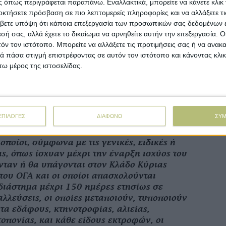
 όπως περιγράφεται παραπάνω. Εναλλακτικά, μπορείτε να κάνετε κλικ γ
γελμα αγρότες και αγρότισσες που είναι
οκτήσετε πρόσβαση σε πιο λεπτομερείς πληροφορίες και να αλλάξετε τι
Αγροτικών Συνεταιρισμών καθώς και οι
βετε υπόψη ότι κάποια επεξεργασία των προσωπικών σας δεδομένων ε
σχολούνται σε παραγωγούς αγροτικών
εσή σας, αλλά έχετε το δικαίωμα να αρνηθείτε αυτήν την επεξεργασία. 
ανοπωλητές σε λαϊκές αγορές.
τόν τον ιστότοπο. Μπορείτε να αλλάξετε τις προτιμήσεις σας ή να ανακα
 πάσα στιγμή επιστρέφοντας σε αυτόν τον ιστότοπο και κάνοντας κλι
 ενήλικα τέκνα οικογένειας, σε περίπτωση
ω μέρος της ιστοσελίδας.
κής εκμετάλλευσης. Επίσης, τα μέλη
 κατόχων αλιευτικού σκάφους.
απασχολούνται σε αγροτικές εργασίες, οποίοι
ΕΠΙΛΟΓΕΣ
ΔΙΑΦΩΝΩ
ΣΥ
υπαχθούν προαιρετικά στην ασφάλιση.
οποίοι, σύμφωνα με τις γενικές, ειδικές ή
ις, όπως ίσχυαν μέχρι την έναρξη ισχύος του
ταν ή θα υπάγονται στον Κλάδο Κύριας
ου ΟΓΑ και οι οποίοι απασχολούνται
 διάστημα μέχρι 150 ημέρες ετησίως σε
αλλεύσεις, οι οποίες μεταποιούν, τυποποιούν
τα εδάφους, κτηνοτροφίας, αλιείας,
οπονίας, και κάθε είδους εκτροφών, οι