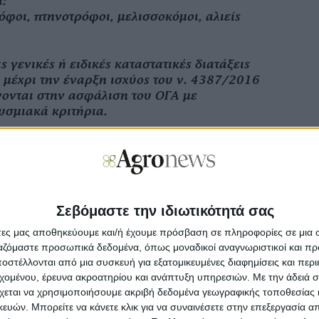
ι:
ρόφοι, πτηνοτρόφοι, μελισσοκόμοι, αλιείς
ς γενικές ή ειδικές καταστατικές διατάξεις
 μέχρι την έναρξη ισχύος του ν. 4387/2016
ονται στην ασφάλιση του ΟΓΑ με
υσμιακά κριτήρια.
γελμα τουλάχιστον για μια 5ετία αγρότες,
το Μητρώο Αγροτών, καθώς και τα φυσικά
ονται σε επιδοτούμενα προγράμματα
ς νέων γεωργών, που εγκαθιστούν
ατα συνολικής ισχύος μέχρι 100kw.
Σεβόμαστε την ιδιωτικότητά σας
άτες μας αποθηκεύουμε και/ή έχουμε πρόσβαση σε πληροφορίες σε μια
 στην αγροτική οικονομία, πρώην
ργαζόμαστε προσωπικά δεδομένα, όπως μοναδικοί αναγνωριστικοί και 
Α που έχουν ενταχθεί στα επενδυτικά
στέλλονται από μια συσκευή για εξατομικευμένες διαφημίσεις και περ
 αγροτική ανάπτυξη, όπως αυτά του
εχομένου, έρευνα ακροατηρίου και ανάπτυξη υπηρεσιών.
Με την άδειά σα
ης αγροβιοτεχνίας, στο πλαίσιο κανονισμών
χεται να χρησιμοποιήσουμε ακριβή δεδομένα γεωγραφικής τοποθεσίας 
τούνται για τον σκοπό αυτό.
ών. Μπορείτε να κάνετε κλικ για να συναινέσετε στην επεξεργασία απ