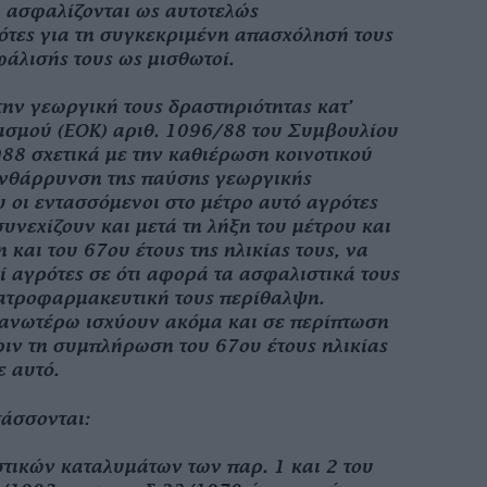
α ασφαλίζονται ως αυτοτελώς
τες για τη συγκεκριμένη απασχόλησή τους
φάλισής τους ως μισθωτοί.
την γεωργική τους δραστηριότητας κατ’
ισμού (ΕΟΚ) αριθ. 1096/88 του Συμβουλίου
988 σχετικά με την καθιέρωση κοινοτικού
ενθάρρυνση της παύσης γεωργικής
 οι εντασσόμενοι στο μέτρο αυτό αγρότες
 συνεχίζουν και μετά τη λήξη του μέτρου και
και του 67ου έτους της ηλικίας τους, να
ί αγρότες σε ότι αφορά τα ασφαλιστικά τους
ιατροφαρμακευτική τους περίθαλψη.
α ανωτέρω ισχύουν ακόμα και σε περίπτωση
ριν τη συμπλήρωση του 67ου έτους ηλικίας
 αυτό.
τάσσονται:
ιστικών καταλυμάτων των παρ. 1 και 2 του