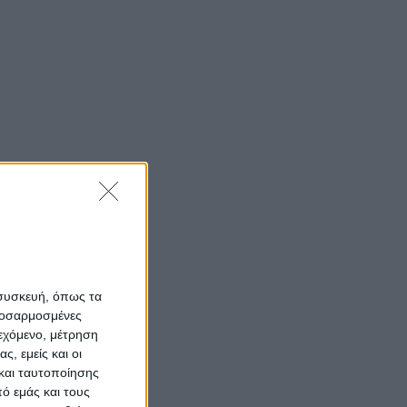
 συσκευή, όπως τα
προσαρμοσμένες
ιεχόμενο, μέτρηση
ς, εμείς και οι
και ταυτοποίησης
ό εμάς και τους