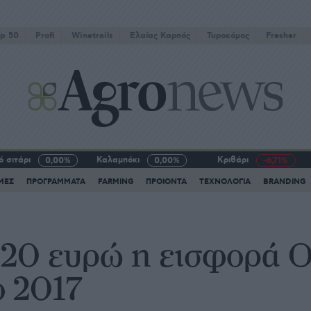
p 50
Profi
Winetrails
Eλαίας Καρπός
Τυροκόμος
Fresher
 σιτάρι
Καλαμπόκι
Κριθάρι
0,00%
0,00%
-6,71%
ΜΕΣ
ΠΡΟΓΡΑΜΜΑΤΑ
FARMING
ΠΡΟΙΟΝΤΑ
ΤΕΧΝΟΛΟΓΙΑ
BRANDING
820 ευρώ η εισφορά 
ο 2017