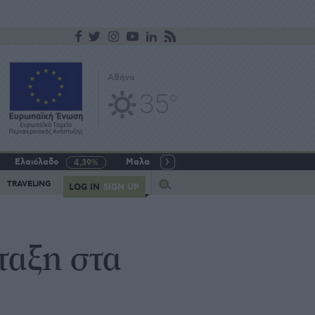
Αθήνα
35
o
Ελαιόλαδο
Μαλακό σιτάρι
Γάλα αγελαδινό
4,39%
-5,64%
Query
TRAVELING
LOG IN
SIGN UP
ταξη στα