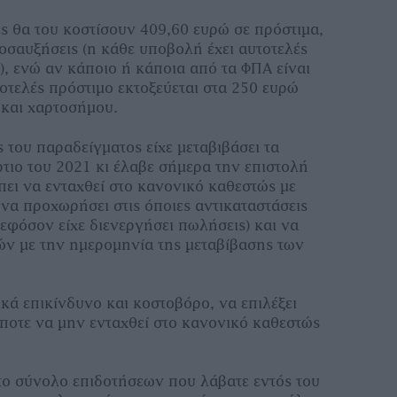
ς θα του κοστίσουν 409,60 ευρώ σε πρόστιµα,
οσαυξήσεις (η κάθε υποβολή έχει αυτοτελές
), ενώ αν κάποιο ή κάποια από τα ΦΠΑ είναι
τοτελές πρόστιµο εκτοξεύεται στα 250 ευρώ
και χαρτοσήµου.
 του παραδείγµατος είχε µεταβιβάσει τα
τιο του 2021 κι έλαβε σήµερα την επιστολή
πει να ενταχθεί στο κανονικό καθεστώς µε
να προχωρήσει στις όποιες αντικαταστάσεις
εφόσον είχε διενεργήσει πωλήσεις) και να
ών µε την ηµεροµηνία της µεταβίβασης των
ικά επικίνδυνο και κοστοβόρο, να επιλέξει
ποτε να µην ενταχθεί στο κανονικό καθεστώς
το σύνολο επιδοτήσεων που λάβατε εντός του