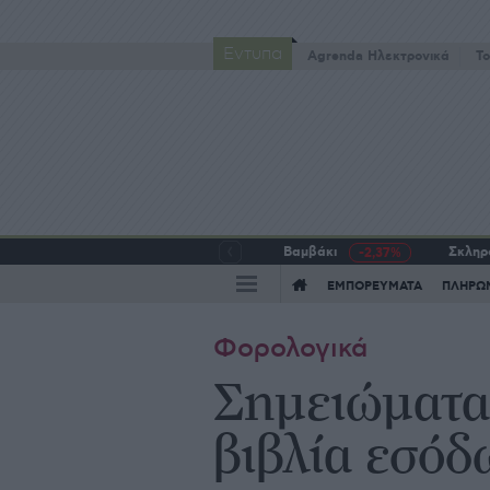
Έντυπα
Agrenda Ηλεκτρονικά
To
Βαμβάκι
Σκληρό
-2,37%
ΕΜΠΟΡΕΥΜΑΤΑ
ΠΛΗΡΩ
Φορολογικά
Σημειώματα 
βιβλία εσόδ