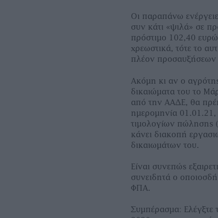
Οι παραπάνω ενέργειε
συν κάτι «ψιλά» σε πρ
πρόστιµο 102,40 ευρώ
χρεωστικά, τότε το αυ
πλέον προσαυξήσεων 
Ακόµη κι αν ο αγρότης
δικαιώµατα του το Μάρ
από την ΑΑ∆Ε, θα πρέ
ηµεροµηνία 01.01.21, 
τιµολογίων πώλησης (
κάνει διακοπή εργασι
δικαιωµάτων του.
Είναι συνεπώς εξαιρετ
συνειδητά ο οποιοσδή
ΦΠΑ.
Συµπέρασµα: Ελέγξτε 