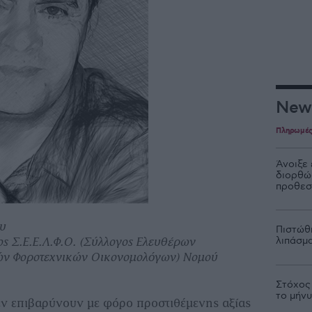
New
Πληρωμέ
Άνοιξε
διορθώσ
προθεσ
υ
Πιστώθ
λιπάσμα
ος Σ.Ε.Ε.Λ.Φ.Ο. (Σύλλογος Ελευθέρων
ών Φοροτεχνικών Οικονομολόγων) Νομού
Στόχος
το μήν
εν επιβαρύνουν µε φόρο προστιθέµενης αξίας