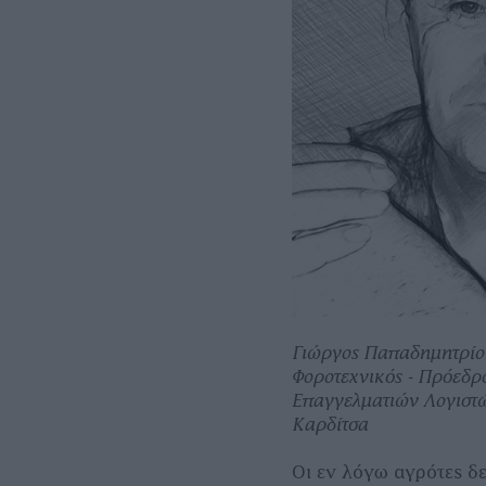
Γιώργος Παπαδημητρίο
Φοροτεχνικός - Πρόεδρ
Επαγγελματιών Λογιστ
Καρδίτσα
Οι εν λόγω αγρότες δ