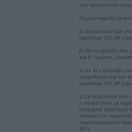
που απαιτούνται προκε
Πως µεταφράζεται αυτ
α) Να κάνει ένταξη σ
(πρόστιµο 102,40 ευρώ
β) Να υποβάλλει δύο π
και Β‘ τρίµηνο, (πρόσ
γ) Αν δεν προλάβει έ
εκπρόθεσµα και την π
(πρόστιµο 102,40 ευρώ
γ) Σε περίπτωση που 
η αγορά έγινε µε παρ
αγοραστή (τιµολόγιο α
εκδώσει είτε τιµολόγι
συµπληρωµατικό τιµολ
ΦΠΑ.