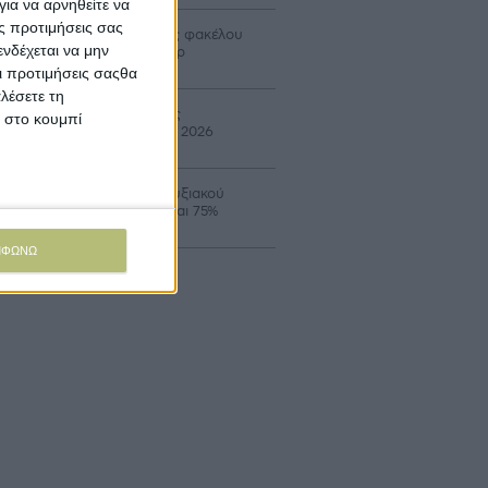
ια να αρνηθείτε να
ς προτιμήσεις σας
ρίδιο έως 40% σε δαπάνες φακέλου
νδέχεται να μην
ον Αναπτυξιακό για τρακτέρ
Οι προτιμήσεις σαςθα
λέσετε τη
ταβολή 24,8 εκατ. β’ δόσης
κ στο κουμπί
ιστροφής ΕΦΚ πετρελαίου 2026
οιξε ο νέος κύκλος Αναπτυξιακού
ροτών με επιδότηση έως και 75%
ΜΦΩΝΩ