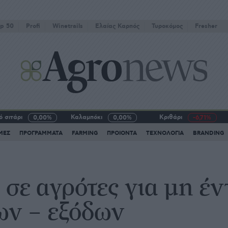
p 50
Profi
Winetrails
Eλαίας Καρπός
Τυροκόμος
Fresher
 σιτάρι
Καλαμπόκι
Κριθάρι
0,00%
0,00%
-6,71%
ΜΕΣ
ΠΡΟΓΡΑΜΜΑΤΑ
FARMING
ΠΡΟΙΟΝΤΑ
ΤΕΧΝΟΛΟΓΙΑ
BRANDING
σε αγρότες για μη έν
ων – εξόδων