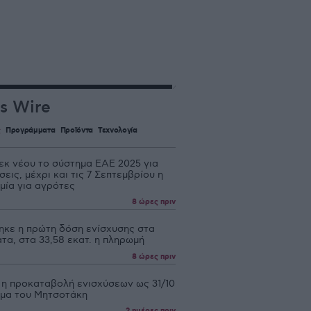
s Wire
ς
Προγράμματα
Προϊόντα
Τεχνολογία
 εκ νέου το σύστημα ΕΑΕ 2025 για
εις, μέχρι και τις 7 Σεπτεμβρίου η
μία για αγρότες
8 ώρες πριν
ηκε η πρώτη δόση ενίσχυσης στα
τα, στα 33,58 εκατ. η πληρωμή
8 ώρες πριν
 η προκαταβολή ενισχύσεων ως 31/10
υμα του Μητσοτάκη