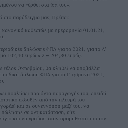
ιµένου να «έρθει στα ίσα του».
ό στο παράδειγµα µας; Πρέπει:
το κανονικό καθεστώς µε ηµεροµηνία 01.01.21,
).
εριοδικές δηλώσεις ΦΠΑ για το 2021, για το Α’
τιµο 102,40 ευρώ x 2 = 204,80 ευρώ).
ως τέλος Οκτωβρίου, θα κληθεί να υποβάλλει
εριοδική δήλωση ΦΠΑ για το Γ’ τρίµηνο 2021,
).
έχει πουλήσει προϊόντα παραγωγής του, επειδή
αστατικό εκδοθέν από την πλευρά του
γοράς) και σε συνεννόηση µαζί του, να
ο πώλησης σε αντικατάσταση, είτε
όγιο και να χρεώσει στον προµηθευτή του τον