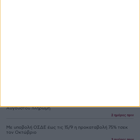
News Wire
Πληρωμές
Προγράμματα
Προϊόντα
Τεχνολογία
Στόχος η προκαταβολή ενισχύσεων ως 31/10 το μήνυμα του
Μητσοτάκη
2 ημέρες πριν
Άνοιξαν οι αιτήσεις για de minimis 24,7 εκατ., ως 21
Αυγούστου πληρωμή
2 ημέρες πριν
Με υποβολή ΟΣΔΕ έως τις 15/9 η προκαταβολή 75% τσεκ
τον Οκτώβριο
3 ημέρες πριν