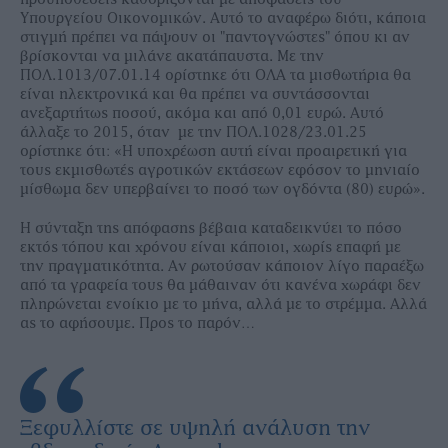
Υπουργείου Οικονοµικών. Αυτό το αναφέρω διότι, κάποια
στιγµή πρέπει να πάψουν οι "παντογνώστες" όπου κι αν
βρίσκονται να μιλάνε ακατάπαυστα. Με την
ΠΟΛ.1013/07.01.14 ορίστηκε ότι ΟΛΑ τα µισθωτήρια θα
είναι ηλεκτρονικά και θα πρέπει να συντάσσονται
ανεξαρτήτως ποσού, ακόµα και από 0,01 ευρώ. Αυτό
άλλαξε το 2015, όταν µε την ΠΟΛ.1028/23.01.25
ορίστηκε ότι: «Η υποχρέωση αυτή είναι προαιρετική για
τους εκµισθωτές αγροτικών εκτάσεων εφόσον το µηνιαίο
µίσθωµα δεν υπερβαίνει το ποσό των ογδόντα (80) ευρώ».
Η σύνταξη της απόφασης βέβαια καταδεικνύει το πόσο
εκτός τόπου και χρόνου είναι κάποιοι, χωρίς επαφή µε
την πραγµατικότητα. Αν ρωτούσαν κάποιον λίγο παραέξω
από τα γραφεία τους θα µάθαιναν ότι κανένα χωράφι δεν
πληρώνεται ενοίκιο µε το µήνα, αλλά µε το στρέµµα. Αλλά
ας το αφήσουµε. Προς το παρόν…
Ξεφυλλίστε σε υψηλή ανάλυση την