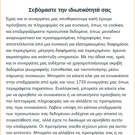
Όταν όµως το 2015, αποφασίστηκε να αναιρεθεί η
Σεβόμαστε την ιδιωτικότητά σας
υποχρέωση ηλεκτρονικής υποβολής για τα πάντα, υπήρξε
Εμείς και οι συνεργάτες μας αποθηκεύουμε και/ή έχουμε
προβληµατισµός, αν υπήρχαν και άλλοι λόγοι για την
πρόσβαση σε πληροφορίες σε μια συσκευή, όπως τα cookies,
αναίρεση αυτή. Π.χ. στο ηλεκτρονικό µισθωτήριο,
και επεξεργαζόμαστε προσωπικά δεδομένα, όπως μοναδικοί
αποτυπώνεται η ηµεροµηνία σύνταξης, επιβάλλεται
πρόστιµο όταν γίνεται µε καθυστέρηση κλπ.
αναγνωριστικοί και προσαρμοσμένες πληροφορίες που
αποστέλλονται από μια συσκευή για εξατομικευμένες διαφημίσεις
Το χειρόγραφο συµφωνητικό από την άλλη, µπορεί να
και περιεχόμενο, μέτρηση διαφήμισης και περιεχομένου, έρευνα
γίνει όποτε θέλει ο καθένας και χωρίς πρόστιµο, το
ακροατηρίου και ανάπτυξη υπηρεσιών.
Με την άδειά σας, εμείς
σφραγίζει ο Πρόεδρος της Κοινότητας χωρίς ηµεροµηνία,
και οι συνεργάτες μας ενδέχεται να χρησιμοποιήσουμε ακριβή
µπορείς να το αλλάξει όποτε θέλεις χωρίς κανένα
δεδομένα γεωγραφικής τοποθεσίας και ταυτοποίησης μέσω
πρόβληµα κλπ.
σάρωσης συσκευών. Μπορείτε να κάνετε κλικ για να συναινέσετε
στην επεξεργασία από εμάς και τους 1733 συνεργάτες μας όπως
Η διαδικασία υποβολής της δήλωσης ΟΣ∆Ε είναι από
περιγράφεται παραπάνω. Εναλλακτικά, μπορείτε να κάνετε κλικ
µόνη της ένα λάθος. Χρόνια πριν, ολοκληρώνονταν έως
για να αρνηθείτε να συναινέσετε ή να αποκτήσετε πρόσβαση σε
15/5, δηλαδή µόλις είχε ολοκληρωθεί η σπορά σχεδόν
όλων των καλλιεργειών. Πλέον µαζεύεις την παραγωγή,
πιο λεπτομερείς πληροφορίες και να αλλάξετε τις προτιμήσεις
την πουλάς, εισπράττεις τα χρήµατα (π.χ. δηµητριακά) τα
σας πριν συναινέσετε.
Λάβετε υπόψη ότι κάποια επεξεργασία
ξοδεύεις και µετά ανοίγει το σύστηµα σύνταξης των
των προσωπικών σας δεδομένων ενδέχεται να μην απαιτεί τη
δηλώσεων ΟΣ∆Ε.
συγκατάθεσή σας, αλλά έχετε το δικαίωμα να αρνηθείτε αυτήν
την επεξεργασία. Οι προτιμήσεις σαςθα ισχύουν μόνο για αυτόν
Να δούµε τα προβλήµατα που υπάρχουν µε τα µισθωτήρια:
τον ιστότοπο. Μπορείτε να αλλάξετε τις προτιμήσεις σας ή να