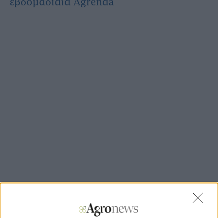
εβδομαδιαία Agrenda
Η σύνταξη ηλεκτρονικού µισθωτηρίου έχει πολλά και
σοβαρά προβλήµατα, τουλάχιστον έτσι όπως είναι µέχρι
τώρα.