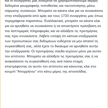
και οι συνεργάτες μας ενδέχεται να χρησιμοποιήσουμε ακριβή
δήλωση καλλιέργειας, δεν είναι κάτι καινούργιο, υπάρχει
ως δυνατότητα µερικά χρόνια τώρα. Κανείς όµως
δεδομένα γεωγραφικής τοποθεσίας και ταυτοποίησης μέσω
-τουλάχιστον εγώ δεν γνωρίζω- δεν έφτιαχνε τη δήλωση
σάρωσης συσκευών. Μπορείτε να κάνετε κλικ για να συναινέσετε
καλλιέργειας µόνος του.
στην επεξεργασία από εμάς και τους 1733 συνεργάτες μας όπως
περιγράφεται παραπάνω. Εναλλακτικά, μπορείτε να κάνετε κλικ
Οι λογιστές είναι εξαιρετικά δύσκολο να ασχοληθούν µε
για να αρνηθείτε να συναινέσετε ή να αποκτήσετε πρόσβαση σε
το συγκεκριµένο αντικείµενο, µε εξαίρεση τους
πιο λεπτομερείς πληροφορίες και να αλλάξετε τις προτιμήσεις
συναδέλφους που είναι ταυτόχρονα και ΚΥ∆.
σας πριν συναινέσετε.
Λάβετε υπόψη ότι κάποια επεξεργασία
των προσωπικών σας δεδομένων ενδέχεται να μην απαιτεί τη
συγκατάθεσή σας, αλλά έχετε το δικαίωμα να αρνηθείτε αυτήν
την επεξεργασία. Οι προτιμήσεις σαςθα ισχύουν μόνο για αυτόν
Στην παρουσίαση ο ∆ιοικητής της ΑΑ∆Ε αναφέρθηκε
τον ιστότοπο. Μπορείτε να αλλάξετε τις προτιμήσεις σας ή να
στη δυνατότητα να υποβάλλεται η δήλωση
ανακαλέσετε τη συγκατάθεσή σας ανά πάσα στιγμή
καλλιέργειας από τρίτο ή τρίτους, µε την υποχρέωση να
επιστρέφοντας σε αυτόν τον ιστότοπο και κάνοντας κλικ στο
υπάρχει η ανάλογη εξουσιοδότηση.
κουμπί "Απορρήτου" στο κάτω μέρος της ιστοσελίδας.
Και κάπου εδώ αρχίζουν τα προβλήµατα ή καλύτερα οι
δικοί µου προβληµατισµοί: Ποιος νοήµων αγρότης θα
έδινε τη δυνατότητα [και την εξουσιοδότηση] σε
συγγενικό του πρόσωπο ή φίλο, να του υποβάλλει τη
δήλωση καλλιέργειας; Ποιος θα ρίσκαρε τις επιδοτήσεις
του;