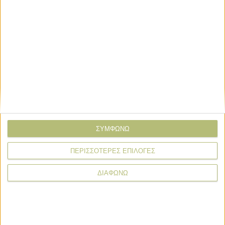
*Φοροτεχνικός – Πρόεδρος Σ.Ε.Ε.Λ.Φ.Ο.Κ. (Σύλλογος
Ελευθέρων Επαγγελματιών Λογιστών Φοροτεχνικών
Οικονομολόγων Νομού Καρδίτσας)
Σχόλια
Προσθήκη σχολίου
(0)
ΣΥΜΦΩΝΩ
ΠΕΡΙΣΣΟΤΕΡΕΣ ΕΠΙΛΟΓΕΣ
ΤΟ ΔΙΚΟ ΣΑΣ ΣΧΟΛΙΟ
ΔΙΑΦΩΝΩ
Όνομα*
Email*