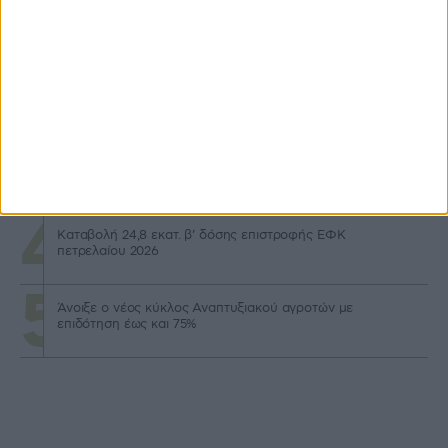
Προς ολική αναθεώρηση το καθεστώς βιολογικών, εντός
τριμήνου οι αλλαγές
Μηχανισμό κεφαλαιακής επιστροφής για νέους προτείνει
η DG AGRI
Μερίδιο έως 40% σε δαπάνες φακέλου στον Αναπτυξιακό
για τρακτέρ
Καταβολή 24,8 εκατ. β’ δόσης επιστροφής ΕΦΚ
πετρελαίου 2026
Άνοιξε ο νέος κύκλος Αναπτυξιακού αγροτών με
επιδότηση έως και 75%