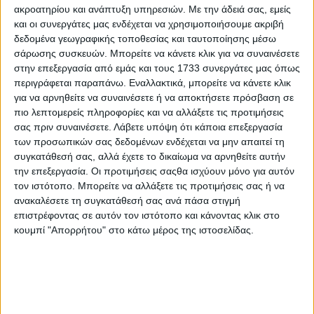
ακροατηρίου και ανάπτυξη υπηρεσιών.
Με την άδειά σας, εμείς
Αναλυτικότερα, οι βασικές θέσεις για τη νέα ΚΑΠ
και οι συνεργάτες μας ενδέχεται να χρησιμοποιήσουμε ακριβή
σύµφωνα µε την έκθεση που εισηγείται το µέλος της
δεδομένα γεωγραφικής τοποθεσίας και ταυτοποίησης μέσω
Επιτροπής Γεωργίας της Ευρωβουλής, Κάρµεν Κρέσπο
σάρωσης συσκευών. Μπορείτε να κάνετε κλικ για να συναινέσετε
Ντίαζ, είναι:
στην επεξεργασία από εμάς και τους 1733 συνεργάτες μας όπως
περιγράφεται παραπάνω. Εναλλακτικά, μπορείτε να κάνετε κλικ
Άµεσες ενισχύσεις:
∆ιατήρησή τους για όλους τους
για να αρνηθείτε να συναινέσετε ή να αποκτήσετε πρόσβαση σε
επαγγελµατίες γεωργούς, ανεξάρτητα από το µέγεθος
πιο λεπτομερείς πληροφορίες και να αλλάξετε τις προτιμήσεις
και τον τύπο παραγωγής τους. Προτείνεται ένα µοντέλο
σας πριν συναινέσετε.
Λάβετε υπόψη ότι κάποια επεξεργασία
που βασίζεται στην έκταση.
των προσωπικών σας δεδομένων ενδέχεται να μην απαιτεί τη
Γεωργικό Αποθεµατικό:
Είναι απαραίτητη η
συγκατάθεσή σας, αλλά έχετε το δικαίωμα να αρνηθείτε αυτήν
κατάλληλη αύξηση προϋπολογισµού του γεωργικού
την επεξεργασία. Οι προτιμήσεις σαςθα ισχύουν μόνο για αυτόν
αποθέµατος για την αντιµετώπιση απρόβλεπτων
τον ιστότοπο. Μπορείτε να αλλάξετε τις προτιμήσεις σας ή να
στρεβλώσεων της αγοράς και της κλιµατικής αλλαγής,
ανακαλέσετε τη συγκατάθεσή σας ανά πάσα στιγμή
όπως η ξηρασία και οι πληµµύρες.
επιστρέφοντας σε αυτόν τον ιστότοπο και κάνοντας κλικ στο
Αποζηµιώσεις:
Πρόσβαση σε ταχύτερη και πιο
κουμπί "Απορρήτου" στο κάτω μέρος της ιστοσελίδας.
στοχευµένη βοήθεια µέσω της δηµιουργίας ενός
αυτόµατου µηχανισµού ενεργοποίησης για την
επιτάχυνση της άφιξης κεφαλαίων σε περίπτωση
κλιµατικών καταστροφών και τη µείωση της
γραφειοκρατίας για ευκολότερη πρόσβαση σε έκτακτη
βοήθεια από το Ευρωπαϊκό Γεωργικό Ταµείο Αγροτικής