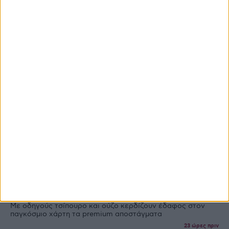
Ροή Ειδήσεων
Ροή Ειδήσεων
Πληρωμές
Θεσμικά
Υπεγράφη η ΚΥΑ για τα Σχέδια Βελτίωσης, 263,5 εκατ. η
δημόσια δαπάνη
23 ώρες πριν
Άνοιξε εκ νέου το σύστημα ΕΑΕ 2025 για διορθώσεις,
μέχρι και τις 7 Σεπτεμβρίου η προθεσμία για αγρότες
23 ώρες πριν
Με οδηγούς τσίπουρο και ούζο κερδίζουν έδαφος στoν
παγκόσμιο χάρτη τα premium αποστάγματα
23 ώρες πριν