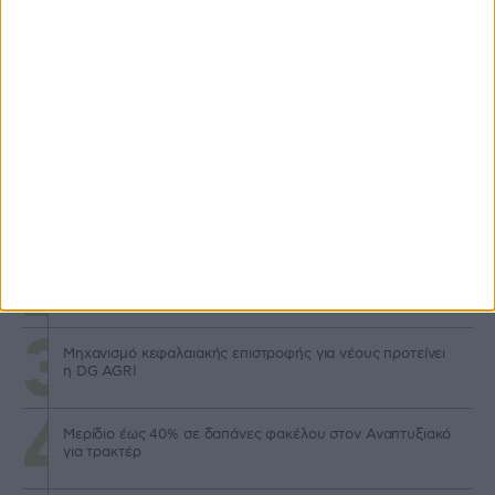
Προγράμματα
Στα 50.000 ευρώ το ελάχιστο ύψος για επενδύσεις
Αναπτυξιακού
Προς ολική αναθεώρηση το καθεστώς βιολογικών, εντός
τριμήνου οι αλλαγές
Μηχανισμό κεφαλαιακής επιστροφής για νέους προτείνει
η DG AGRI
Μερίδιο έως 40% σε δαπάνες φακέλου στον Αναπτυξιακό
για τρακτέρ