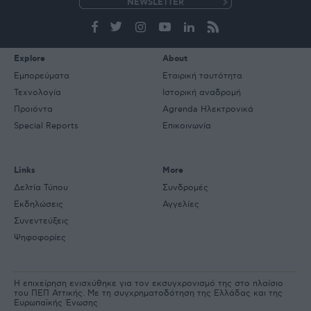
e-
mail
Explore
About
Εμπορεύματα
Εταιρική ταυτότητα
Τεχνολογία
Ιστορική αναδρομή
Προιόντα
Agrenda Ηλεκτρονικά
Special Reports
Επικοινωνία
Links
More
Δελτία Τύπου
Συνδρομές
Εκδηλώσεις
Αγγελίες
Συνεντεύξεις
Ψηφοφορίες
Η επιχείρηση ενισχύθηκε για τον εκσυγχρονισμό της στο πλαίσιο
του ΠΕΠ Αττικής. Με τη συγχρηματοδότηση της Ελλάδας και της
Ευρωπαϊκής Ένωσης