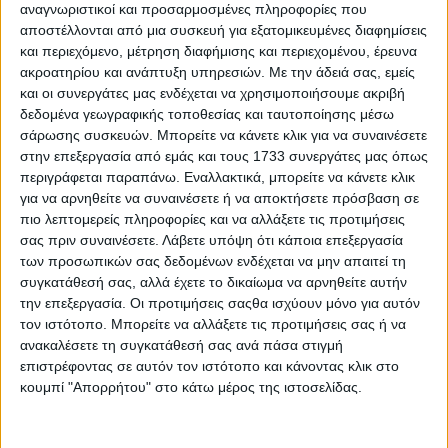
αναγνωριστικοί και προσαρμοσμένες πληροφορίες που
ΠΕΛΟΠΟΝΝΗΣΟΣ
αποστέλλονται από μια συσκευή για εξατομικευμένες διαφημίσεις
και περιεχόμενο, μέτρηση διαφήμισης και περιεχομένου, έρευνα
Καιρός: Αυξημένες νεφώσεις με τοπικές βροχές και στο
ακροατηρίου και ανάπτυξη υπηρεσιών.
Με την άδειά σας, εμείς
Ιόνιο μεμονωμένες καταιγίδες, πιθανόν ισχυρές στα
νότια. Χιονοπτώσεις θα σημειωθούν στα ηπειρωτικά
και οι συνεργάτες μας ενδέχεται να χρησιμοποιήσουμε ακριβή
ορεινά.
δεδομένα γεωγραφικής τοποθεσίας και ταυτοποίησης μέσω
σάρωσης συσκευών. Μπορείτε να κάνετε κλικ για να συναινέσετε
Άνεμοι: Νοτιοανατολικοί 4 με 5 και στο Ιόνιο 6 και
στην επεξεργασία από εμάς και τους 1733 συνεργάτες μας όπως
πρόσκαιρα τοπικά 7 μποφόρ.
περιγράφεται παραπάνω. Εναλλακτικά, μπορείτε να κάνετε κλικ
για να αρνηθείτε να συναινέσετε ή να αποκτήσετε πρόσβαση σε
Θερμοκρασία: Από 06 έως 14 βαθμούς Κελσίου. Στο
πιο λεπτομερείς πληροφορίες και να αλλάξετε τις προτιμήσεις
εσωτερικό της Ηπείρου από 00 (μηδέν) έως 06 βαθμούς
σας πριν συναινέσετε.
Λάβετε υπόψη ότι κάποια επεξεργασία
Κελσίου.
των προσωπικών σας δεδομένων ενδέχεται να μην απαιτεί τη
συγκατάθεσή σας, αλλά έχετε το δικαίωμα να αρνηθείτε αυτήν
ΑΝΑΤΟΛΙΚΗ ΣΤΕΡΕΑ, ΕΥΒΟΙΑ, ΑΝΑΤΟΛΙΚΗ
ΠΕΛΟΠΟΝΝΗΣΟΣ
την επεξεργασία. Οι προτιμήσεις σαςθα ισχύουν μόνο για αυτόν
τον ιστότοπο. Μπορείτε να αλλάξετε τις προτιμήσεις σας ή να
Καιρός: Αυξημένες νεφώσεις με τοπικές βροχές και
ανακαλέσετε τη συγκατάθεσή σας ανά πάσα στιγμή
χιονοπτώσεις στα ορεινά.
επιστρέφοντας σε αυτόν τον ιστότοπο και κάνοντας κλικ στο
κουμπί "Απορρήτου" στο κάτω μέρος της ιστοσελίδας.
Άνεμοι: Από ανατολικές διευθύνσεις 3 με 4 μποφόρ.
Θερμοκρασία: Από 02 έως 11 με 13 βαθμούς Κελσίου