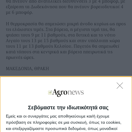
θα πνέουν από ανατολικές διευθύνσεις 3 με 4 μποφόρ, με
εξαίρεση τα Δωδεκάνησα που θα πνέουν βορειοδυτικοί 4
με 6 μποφόρ.
Η θερμοκρασία θα σημειώσει μικρή άνοδο κυρίως ως προς
τις ελάχιστες τιμές. Στα βόρεια, η μέγιστη τιμή της, θα
φτάσει τους 9 με 11 βαθμούς, στα δυτικά και το νότιο
Αιγαίο τους 13 με 15 βαθμούς και στην υπόλοιπη χώρα
τους 11 με 13 βαθμούς Κελσίου. Παγετός θα σημειωθεί
κατά τόπους στα κεντρικά και βόρεια ηπειρωτικά τις
πρωινές ώρες.
ΜΑΚΕΔΟΝΙΑ, ΘΡΑΚΗ
Καιρός: Νεφώσεις παροδικά αυξημένες. Στη δυτική
Μακεδονία πιθανότητα ασθενών βροχών και ασθενών
χιονοπτώσεων στα ορεινά.
Άνεμοι: Μεταβλητοί 2 με 4 μποφόρ.
Σεβόμαστε την ιδιωτικότητά σας
Θερμοκρασία: Από -03 (μείον 03) έως 11 και στη δυτική
Εμείς και οι συνεργάτες μας αποθηκεύουμε και/ή έχουμε
Μακεδονία έως 06 βαθμούς Κελσίου.
πρόσβαση σε πληροφορίες σε μια συσκευή, όπως τα cookies,
και επεξεργαζόμαστε προσωπικά δεδομένα, όπως μοναδικοί
ΝΗΣΙΑ ΙΟΝΙΟΥ, ΗΠΕΙΡΟΣ, ΔΥΤΙΚΗ ΣΤΕΡΕΑ, ΔΥΤΙΚΗ