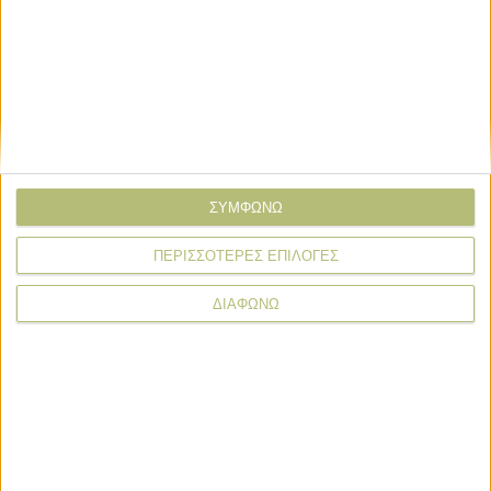
Τοπικές Ειδήσεις
Τοπικές Ειδήσεις
Αίθριος καιρός και θερμοκρασία
αμετάβλητη να φτάνει τους 38
βαθμούς
ΣΥΜΦΩΝΩ
Τοπικές Ειδήσεις
Πρόσκαιρες νεφώσεις και σταθερή
ΠΕΡΙΣΣΟΤΕΡΕΣ ΕΠΙΛΟΓΕΣ
θερμοκρασία έως 37 βαθμούς
ΔΙΑΦΩΝΩ
Τοπικές Ειδήσεις
Αίθριος καιρός με άνοδο της
θερμοκρασίας έως τους 37 βαθμούς