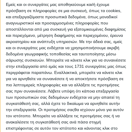
Εμείς και οι συνεργάτες μας αποθηκεύουμε και/ή έχουμε
Ειδικότερα:
πρόσβαση σε πληροφορίες σε μια συσκευή, όπως τα cookies,
και επεξεργαζόμαστε προσωπικά δεδομένα, όπως μοναδικοί
Απαγορεύεται η καύση υπολειμμάτων των
αναγνωριστικοί και προσαρμοσμένες πληροφορίες που
καλλιεργειών, μια από τις συχνότερες αιτίες
αποστέλλονται από μια συσκευή για εξατομικευμένες διαφημίσεις
πρόκλησης πυρκαγιών με ανυπολόγιστες συνέπειες
και περιεχόμενο, μέτρηση διαφήμισης και περιεχομένου, έρευνα
στο περιβάλλον, την οικονομία και τη ζωή όλων.
ακροατηρίου και ανάπτυξη υπηρεσιών.
Με την άδειά σας, εμείς
Εξάλλου και σύμφωνα με τους Κώδικες Ορθής
και οι συνεργάτες μας ενδέχεται να χρησιμοποιήσουμε ακριβή
Γεωργικής Πρακτικής, είναι μια λανθασμένη πρακτική
δεδομένα γεωγραφικής τοποθεσίας και ταυτοποίησης μέσω
που έχει δυσμενείς συνέπειες για το έδαφος, το
σάρωσης συσκευών. Μπορείτε να κάνετε κλικ για να συναινέσετε
περιβάλλον και την υγεία των ανθρώπων. Η καύση
καταστρέφει την οργανική ουσία, υποβαθμίζει το
στην επεξεργασία από εμάς και τους 1731 συνεργάτες μας όπως
έδαφος και μειώνει τις μελλοντικές αποδόσεις των
περιγράφεται παραπάνω. Εναλλακτικά, μπορείτε να κάνετε κλικ
καλλιεργειών. Η φωτιά εξοντώνει τους πληθυσμούς
για να αρνηθείτε να συναινέσετε ή να αποκτήσετε πρόσβαση σε
των ωφέλιμων εντόμων χωρίς να επηρεάζει τους
πιο λεπτομερείς πληροφορίες και να αλλάξετε τις προτιμήσεις
πληθυσμούς των επιβλαβών εντόμων που
σας πριν συναινέσετε.
Λάβετε υπόψη ότι κάποια επεξεργασία
διαχειμάζουν στο έδαφος, με συνέπεια να εντείνεται η
των προσωπικών σας δεδομένων ενδέχεται να μην απαιτεί τη
καταστρεπτική τους δράση την επόμενη καλλιεργητική
συγκατάθεσή σας, αλλά έχετε το δικαίωμα να αρνηθείτε αυτήν
περίοδο.
την επεξεργασία. Οι προτιμήσεις σαςθα ισχύουν μόνο για αυτόν
τον ιστότοπο. Μπορείτε να αλλάξετε τις προτιμήσεις σας ή να
Η καύση υπολειμμάτων αποτελεί παράβαση Πολλαπλής
ανακαλέσετε τη συγκατάθεσή σας ανά πάσα στιγμή
Συμμόρφωσης και επιφέρει μείωση των ενισχύσεων που
επιστρέφοντας σε αυτόν τον ιστότοπο και κάνοντας κλικ στο
δικαιούνται οι παραγωγοί.