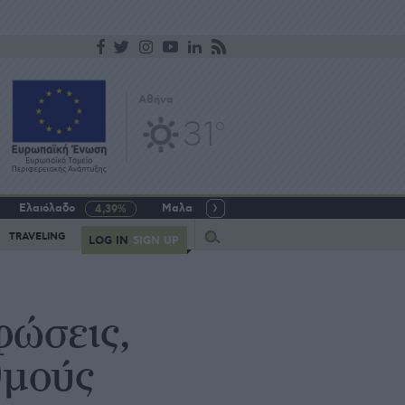
Αθήνα
31
o
Ελαιόλαδο
Μαλακό σιτάρι
Γάλα αγελαδινό
4,39%
-5,64%
Query
TRAVELING
LOG IN
SIGN UP
φώσεις,
θμούς