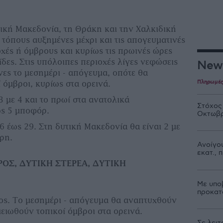
λική Μακεδονία, τη Θράκη και την Χαλκιδική
 τόπους αυξημένες μέχρι και τις απογευματινές
οχές ή όμβρους και κυρίως τις πρωινές ώρες
δες. Στις υπόλοιπες περιοχές λίγες νεφώσεις
New
ες το μεσημέρι - απόγευμα, οπότε θα
Πληρωμέ
όμβροι, κυρίως στα ορεινά.
3 με 4 και το πρωί στα ανατολικά
Στόχος
ως 5 μποφόρ.
Οκτωβρ
 έως 29. Στη δυτική Μακεδονία θα είναι 2 με
ρη.
Ανοίγου
εκατ.,
ΡΟΣ, ΔΥΤΙΚΗ ΣΤΕΡΕΑ, ΔΥΤΙΚΗ
Με υπο
προκατ
ιος. Το μεσημέρι - απόγευμα θα αναπτυχθούν
ειωθούν τοπικοί όμβροι στα ορεινά.
Σε λειτ