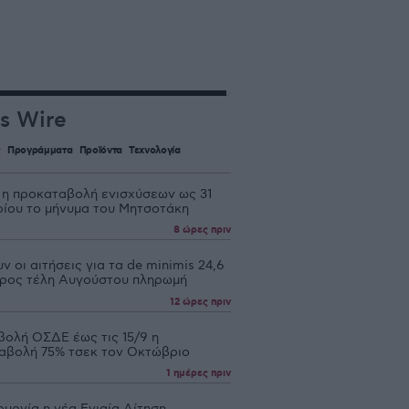
s Wire
ς
Προγράμματα
Προϊόντα
Τεχνολογία
 η προκαταβολή ενισχύσεων ως 31
ίου το μήνυμα του Μητσοτάκη
8 ώρες πριν
ν οι αιτήσεις για τα de minimis 24,6
 προς τέλη Αυγούστου πληρωμή
12 ώρες πριν
βολή ΟΣΔΕ έως τις 15/9 η
αβολή 75% τσεκ τον Οκτώβριο
1 ημέρες πριν
ουργία η νέα Ενιαία Αίτηση