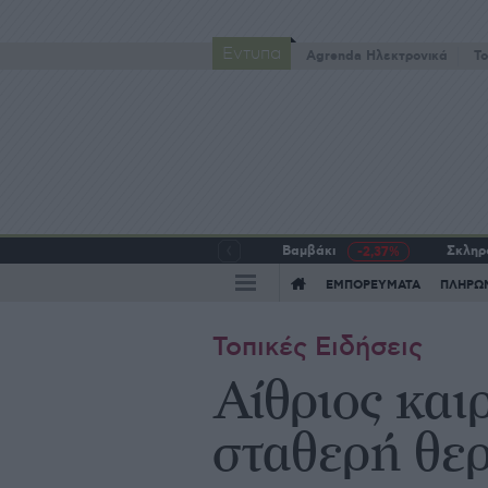
Έντυπα
Agrenda Ηλεκτρονικά
To
Βαμβάκι
Σκληρό
-2,37%
ΕΜΠΟΡΕΥΜΑΤΑ
ΠΛΗΡΩ
Τοπικές Ειδήσεις
Αίθριος και
σταθερή θε