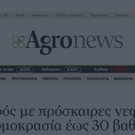
p 50
Profi
Winetrails
Eλαίας Καρπός
Τυροκόμος
Fresher
 σιτάρι
Καλαμπόκι
Κριθάρι
0,00%
0,00%
-6,71%
ΜΕΣ
ΠΡΟΓΡΑΜΜΑΤΑ
FARMING
ΠΡΟΙΟΝΤΑ
ΤΕΧΝΟΛΟΓΙΑ
BRANDING
ρός με πρόσκαιρες νε
ρμοκρασία έως 30 βα