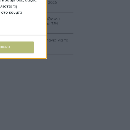
ιστροφής ΕΦΚ πετρελαίου 2026
λέσετε τη
κ στο κουμπί
οιξε ο νέος κύκλος Αναπτυξιακού
ροτών με επιδότηση έως και 75%
αδρομικά επιλέξιμες οι δαπάνες για τα
α Σχέδια Βελτίωσης
ΜΦΩΝΩ