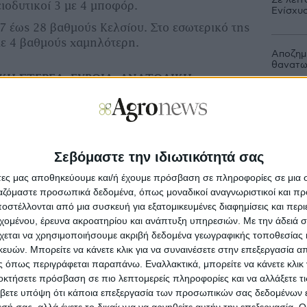
ειοδυτικοί 3 με 4 μποφόρ.
Ενίσχυ
7 έως 28 βαθμούς Κελσίου. Στο εσωτερικό της
με 4 βαθμούς χαμηλότερη.
Αποζημι
θανατω
ΚΗ ΣΤΕΡΕΑ, ΕΥΒΟΙΑ, ΑΝΑΤΟΛΙΚΗ
εις κατά τόπους αυξημένες μέχρι και τις
στην ανατολική Θεσσαλία, τις Σποράδες και
Σεβόμαστε την ιδιωτικότητά σας
 σημειωθούν πρόσκαιρες βροχές ή όμβροι και
Προ
ώρες σποραδικές καταιγίδες. Το μεσημέρι -
άτες μας αποθηκεύουμε και/ή έχουμε πρόσβαση σε πληροφορίες σε μια
ις θα αυξηθούν πρόσκαιρα και στα υπόλοιπα
ργαζόμαστε προσωπικά δεδομένα, όπως μοναδικοί αναγνωριστικοί και 
Μη
α σημειωθούν τοπικές βροχές ή όμβροι, κυρίως
στέλλονται από μια συσκευή για εξατομικευμένες διαφημίσεις και περ
νέ
εχομένου, έρευνα ακροατηρίου και ανάπτυξη υπηρεσιών.
Με την άδειά σα
χεται να χρησιμοποιήσουμε ακριβή δεδομένα γεωγραφικής τοποθεσίας 
 διευθύνσεις 3 με 4 και στα ανατολικά έως 5
ών. Μπορείτε να κάνετε κλικ για να συναινέσετε στην επεξεργασία απ
Με
εταβλητοί 3 με 4 μποφόρ.
στ
 όπως περιγράφεται παραπάνω. Εναλλακτικά, μπορείτε να κάνετε κλικ γ
7 έως 30 βαθμούς Κελσίου.
οκτήσετε πρόσβαση σε πιο λεπτομερείς πληροφορίες και να αλλάξετε τι
βετε υπόψη ότι κάποια επεξεργασία των προσωπικών σας δεδομένων ε
Κα
εσή σας, αλλά έχετε το δικαίωμα να αρνηθείτε αυτήν την επεξεργασία. 