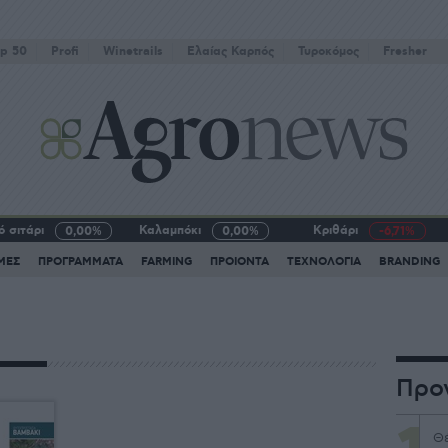
p 50
Profi
Winetrails
Eλαίας Καρπός
Τυροκόμος
Fresher
 σιτάρι
Καλαμπόκι
Κριθάρι
0,00%
0,00%
-6,71%
ΜΕΣ
ΠΡΟΓΡΑΜΜΑΤΑ
FARMING
ΠΡΟΙΟΝΤΑ
ΤΕΧΝΟΛΟΓΙΑ
BRANDING
Προ
Θέ