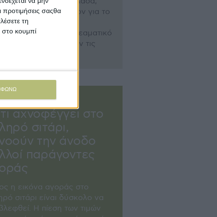
νδέχεται να μην
ορική πράξη στην Ελλάδα,
Οι προτιμήσεις σαςθα
άµωσαν το ενδιαφέρον για το
λέσετε τη
ϊόν. Ακόµα κι αν δεν
κ στο κουμπί
ρέασαν τις τιµές σε θεαµατικό
µό, σίγουρα ανέβασαν τις
σδοκίες.
ΜΦΩΝΩ
ννης Πανάγος
τι αχνοφέγγει στο
ληρό σιτάρι,
νοούν την άνοδο
λλοί παράγοντες
οράς
ος η εικόνα αγοράς στο
ηρό σιτάρι είναι δύσκολο να
βλεφθεί. Η πίεση των τιµών