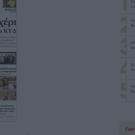
ξα
πα
Υπ
Βε
Αλ
άν
Δυ
Αν
Υπ
δα
Γιά