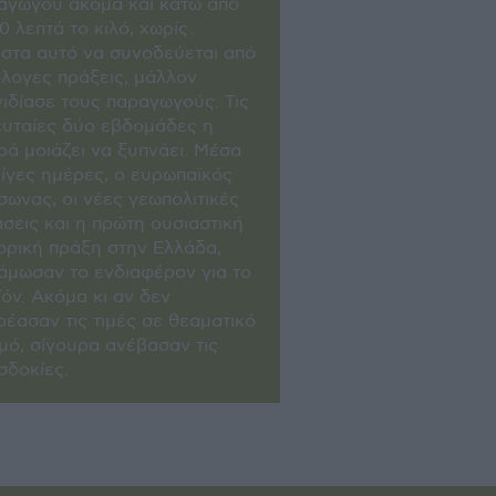
αγωγού ακόµα και κάτω από
0 λεπτά το κιλό, χωρίς
ιστα αυτό να συνοδεύεται από
όλογες πράξεις, µάλλον
νιδίασε τους παραγωγούς. Τις
ευταίες δύο εβδοµάδες η
ρά µοιάζει να ξυπνάει. Μέσα
λίγες ηµέρες, ο ευρωπαϊκός
σωνας, οι νέες γεωπολιτικές
άσεις και η πρώτη ουσιαστική
ορική πράξη στην Ελλάδα,
άµωσαν το ενδιαφέρον για το
ϊόν. Ακόµα κι αν δεν
ρέασαν τις τιµές σε θεαµατικό
µό, σίγουρα ανέβασαν τις
σδοκίες.