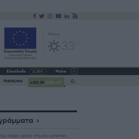
Αθήνα
33
o
Ελαιόλαδο
Μαλακό σιτάρι
Γάλα αγελαδινό
4,39%
-5,64%
Query
TRAVELING
LOG IN
SIGN UP
γράμματα
λει σκέψη φέτος στα eco-schemes,