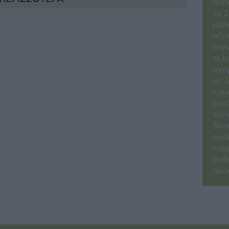
παρ
τα 2
µάλ
αξι
αιφ
τελ
αγο
σε 
καύ
εντ
εµπ
δυν
προ
επη
βαθ
προ