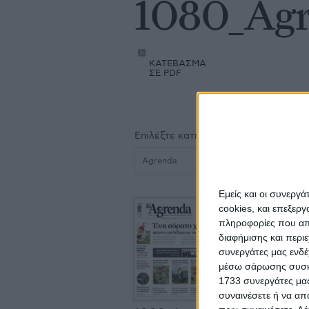
1080_Ag
KATEΒΑΣΜΑ
ΣΕ PDF
Επιλέξτε κατηγορία
Agrenda
Εμείς και οι συνεργ
cookies, και επεξε
πληροφορίες που απο
διαφήμισης και περι
συνεργάτες μας ενδέ
μέσω σάρωσης συσκευ
1733 συνεργάτες μας
συναινέσετε ή να απ