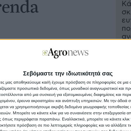
renda
Κά
σκ
ευ
πο
αγ
Φέτ
σκλ
προ
παρ
Σεβόμαστε την ιδιωτικότητά σας
τα 2
µάλ
άτες μας αποθηκεύουμε και/ή έχουμε πρόσβαση σε πληροφορίες σε μια
αξι
ργαζόμαστε προσωπικά δεδομένα, όπως μοναδικοί αναγνωριστικοί και 
αιφ
στέλλονται από μια συσκευή για εξατομικευμένες διαφημίσεις και περ
τελ
εχομένου, έρευνα ακροατηρίου και ανάπτυξη υπηρεσιών.
Με την άδειά σα
αγο
χεται να χρησιμοποιήσουμε ακριβή δεδομένα γεωγραφικής τοποθεσίας 
σε 
ών. Μπορείτε να κάνετε κλικ για να συναινέσετε στην επεξεργασία απ
καύ
 όπως περιγράφεται παραπάνω. Εναλλακτικά, μπορείτε να κάνετε κλικ γ
εντ
οκτήσετε πρόσβαση σε πιο λεπτομερείς πληροφορίες και να αλλάξετε τι