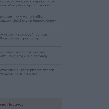
νά στα βιολογικά τα αροτραία, τριπλό
κέτο 66 ευρώ το στρέμμα για ελιά
εγράφη η ΚΥΑ για τα Σχέδια
λτίωσης, 263,5 εκατ. η δημόσια δαπάνη
λαγές στην εφαρμογή του πριμ
θρακα ενόψει προκήρυξης
νατότητα για αιτήσεις και στον
απτυξιακό, έως 75% η ενίσχυση
οχρεωτικό business plan για αιτήσεις
νείων 90.000 ευρώ Νέων
ννης Πανάγος