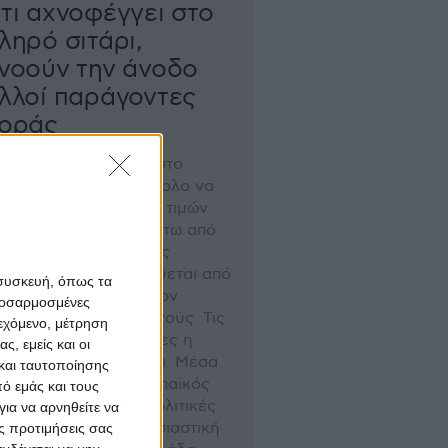
τι αχνοφέγγει στο
ληρό σιτάρι,
νοούν την άνοδο
λλοί παράγοντες
οράς
ος η εικόνα αγοράς στο
ηρό σιτάρι είναι δύσκολο να
βλεφθεί. Η πίεση των τιµών
αγωγού ακόµα και κάτω από
0 λεπτά το κιλό, χωρίς
ιστα αυτό να συνοδεύεται από
 συσκευή, όπως τα
όλογες πράξεις, µάλλον
προσαρμοσμένες
νιδίασε τους παραγωγούς. Τις
ιεχόμενο, μέτρηση
ευταίες δύο εβδοµάδες η
ς, εμείς και οι
ρά µοιάζει να ξυπνάει. Μέσα
και ταυτοποίησης
λίγες ηµέρες, ο ευρωπαϊκός
ό εμάς και τους
σωνας, οι νέες γεωπολιτικές
ια να αρνηθείτε να
άσεις και η πρώτη ουσιαστική
ς προτιμήσεις σας