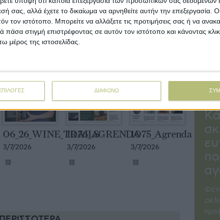
βετε υπόψη ότι κάποια επεξεργασία των προσωπικών σας δεδομένων ε
εµπ
01_52_ISSU
1079_Agrenda
07_26_ELAIAS
07_2026_Profi
εσή σας, αλλά έχετε το δικαίωμα να αρνηθείτε αυτήν την επεξεργασία. 
δυν
20/7/2026
14/7/2026
14/7/2026
τόν τον ιστότοπο. Μπορείτε να αλλάξετε τις προτιμήσεις σας ή να ανακα
προ
 πάσα στιγμή επιστρέφοντας σε αυτόν τον ιστότοπο και κάνοντας κλι
επη
ω μέρος της ιστοσελίδας.
βαθ
προ
ΕΠΙΛΟΓΕΣ
ΔΙΑΦΩΝΩ
ΣΥ
Γιά
Κά
σκ
a
06_26_WINE_TRAILS
1076_AGRENDA
1075_Agrenda
ευ
3/7/2026
3/7/2026
3/7/2026
πο
αγ
Φέτ
σκλ
προ
ΠΕΡΙΣΣΟΤΕΡΑ