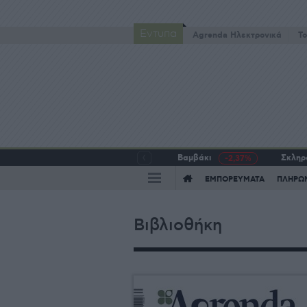
Έντυπα
Agrenda Ηλεκτρονικά
To
Βαμβάκι
Σκληρό
-2,37%
ΕΜΠΟΡΕΥΜΑΤΑ
ΠΛΗΡΩ
Βιβλιοθήκη